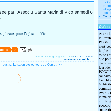
de Co
(autre
villag
sée par l'Associu Santa Maria di Vico samedi 6
son p
Conta
.
Qu'est
Accroch
la rout
POGGIOLO
n'est pe
Repost
0
le plus 
toute l'
Published by Blog Poggiolo
-
dans
Chez nos voisins
que pour
commenter cet article
…
des souv
 nous a...
Le salon des éditeurs de Corse... >>
leur iden
POGGIOL
souhaito
Ce blo
GUAGNO
commun
Avertiss
la mairi
un blog
POGGIOLO
suggesti