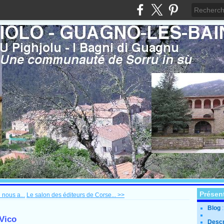
Présen
 nous a...
Le salon des éditeurs de Corse... >>
Blog
 Vico
Descr