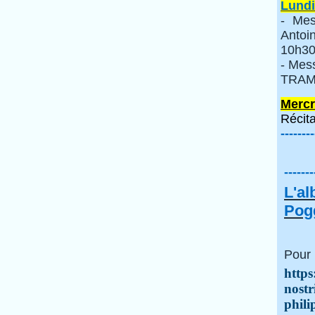
Lundi
- Mes
Anto
10h30
- Mes
TRAMI
Mercr
Récita
--------
-------
L'a
Pogg
Pour 
https
nostr
phili