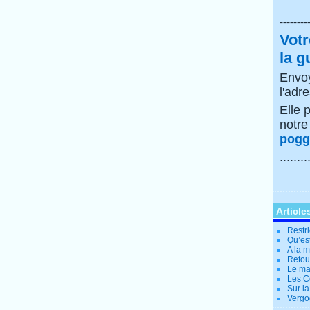
--------
Votr
la g
Envoy
l'adr
Elle 
notr
poggi
........
Article
Restri
Qu’es
A la 
Retour
Le ma
Les Co
Sur la
Vergo