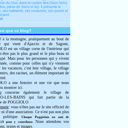
rse-du-Sud, dans le canton des Deux-Sorru
fois, piève de Sorru in sù). Il présente le
e, ses habitants, ses coutumes, son passé et
résent.
ct
-ce que ce blog?
é à la montagne, pratiquement au bout de
e qui vient d'Ajaccio et de Sagone,
 est un village corse de l'intérieur qui
ut-être pas le plus grand ni le plus beau ni
typé. Mais pour les personnes qui y vivent
année, comme pour celles qui n'y viennent
 les vacances, c'est leur village, le village
enirs, des racines, un élément important de
tité.
O a une histoire et une vie que nous
ns montrer ici.
g concerne également le village de
-LES-BAINS qui fait partie de la
e de POGGIOLO.
ement
: vous n'êtes pas sur le site officiel de
e ni d'une association. Ce n'est pas non plus
 politique.
Chaque Poggiolais ou ami de
Nous attendons vos
 peut y contribuer.
ons, textes et images.