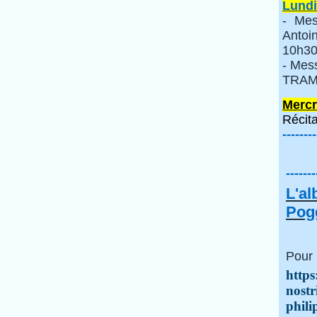
Lundi
- Mes
Anto
10h30
- Mes
TRAMI
Mercr
Récita
--------
-------
L'a
Pogg
Pour 
https
nostr
phili