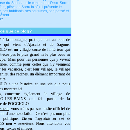
rse-du-Sud, dans le canton des Deux-Sorru
fois, piève de Sorru in sù). Il présente le
e, ses habitants, ses coutumes, son passé et
résent.
ct
-ce que ce blog?
é à la montagne, pratiquement au bout de
e qui vient d'Ajaccio et de Sagone,
 est un village corse de l'intérieur qui
ut-être pas le plus grand ni le plus beau ni
typé. Mais pour les personnes qui y vivent
année, comme pour celles qui n'y viennent
 les vacances, c'est leur village, le village
enirs, des racines, un élément important de
tité.
O a une histoire et une vie que nous
ns montrer ici.
g concerne également le village de
-LES-BAINS qui fait partie de la
e de POGGIOLO.
ement
: vous n'êtes pas sur le site officiel de
e ni d'une association. Ce n'est pas non plus
 politique.
Chaque Poggiolais ou ami de
Nous attendons vos
 peut y contribuer.
ons, textes et images.