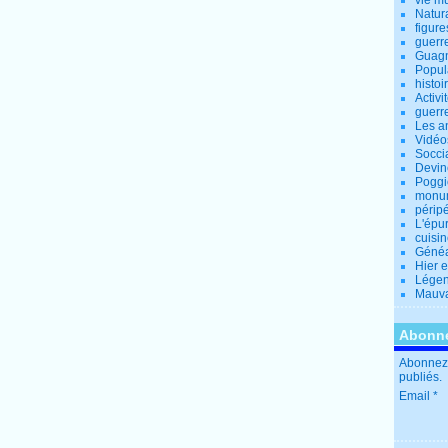
vie m
Natur
figure
guerr
Guagn
Popul
histoi
Activi
guerr
Les a
Vidéo
Socci
Devin
Poggio
monu
périp
L'épu
cuisi
Généa
Hier 
Lége
Mauva
Abonne
Abonnez-
publiés.
Email