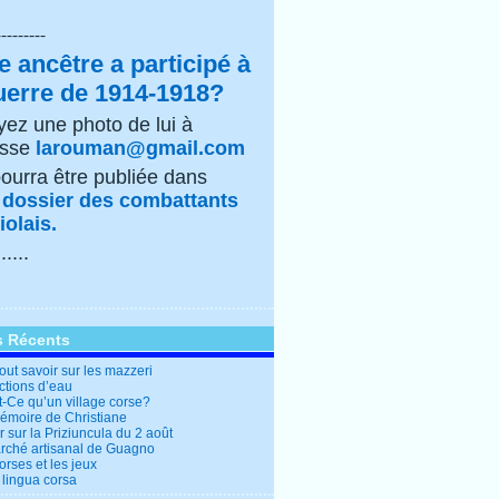
---------
e ancêtre a participé à
uerre de 1914-1918?
ez une photo de lui à
esse
larouman@gmail.com
pourra être publiée dans
e
dossier des combattants
olais.
......
s Récents
out savoir sur les mazzeri
ctions d’eau
t-Ce qu’un village corse?
mémoire de Christiane
 sur la Priziuncula du 2 août
rché artisanal de Guagno
rses et les jeux
 lingua corsa