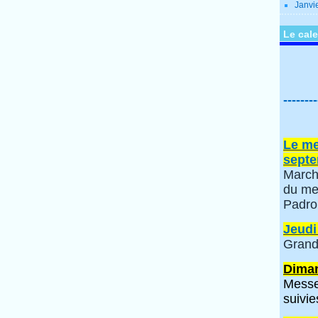
Janvi
Le cale
--------
Le me
septe
March
du me
Padro
Jeudi
Grand
Diman
Messe
suivie