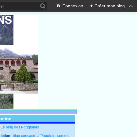
Connexion
+
Créer mon blog
tation
: Le blog des Poggiolais
iption
: blog consacré à Poggiolo, commune