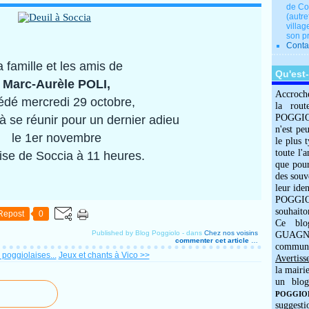
de Co
(autre
villag
son p
Conta
a famille et les amis de
Qu'est
Marc-Aurèle POLI,
Accroch
édé mercredi 29 octobre,
la rout
POGGIOLO
 à se réunir pour un dernier adieu
n'est pe
le 1er novembre
le plus 
toute l'
lise de Soccia à 11 heures.
que pour
des souv
leur iden
POGGIOL
souhaito
Repost
0
Ce blo
Published by Blog Poggiolo
-
dans
Chez nos voisins
GUAGNO
commenter cet article
…
commun
 poggiolaises...
Jeux et chants à Vico >>
Avertiss
la mairi
un blog
POGGIOLO
suggesti