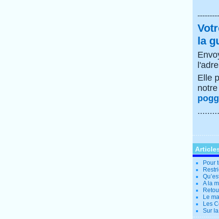
--------
Votr
la g
Envoy
l'adr
Elle 
notr
poggi
........
Article
Pour t
Restri
Qu’es
A la 
Retour
Le ma
Les Co
Sur la