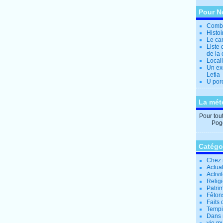
Pour N
Combi
Histo
Le can
Liste 
de la 
Locali
Un ex
Letia
U por
La mét
Pour tout 
Pogg
Catégo
Chez 
Actual
Activi
Relig
Patrim
Fêtons
Faits 
Tempi
Dans 