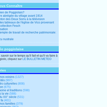
ous Connaître
en de Poggiolais?
ire abrégée du village avant 1914
ton des Deux Sorru à la télévision
des tableaux de l'église de Vico provenant
collection Fesch
sation
emple de travail de recherche patrimoniale:
cu nustrale
éo poggiolaise
savoir sur le temps qu'il fait et qu'il va faire à
iolo, cliquez sur
LE BULLETIN METEO
ries
nos voisins
(1327)
ités
(997)
tés culturelles
(808)
ion
(675)
oine et traditions
(598)
 la vie
(588)
du XX° siècle
(531)
 fa
(401)
nos familles
(379)