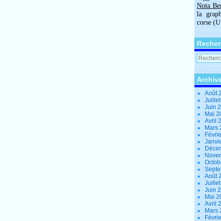
Nota Be
la grap
corse (
Recher
Archiv
Août 
Juille
Juin 
Mai 
Avril
Mars
Févri
Janvi
Déce
Nove
Octob
Sept
Août 
Juille
Juin 
Mai 
Avril
Mars
Févri