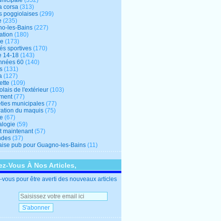
unicipale
(352)
a corsa
(313)
s poggiolaises
(299)
e
(235)
o-les-Bains
(227)
ation
(180)
re
(173)
tés sportives
(170)
e 14-18
(143)
nnées 60
(140)
s
(131)
a
(127)
ette
(109)
lais de l'extérieur
(103)
ment
(77)
éties municipales
(77)
ration du maquis
(75)
ne
(67)
logie
(59)
et maintenant
(57)
ndes
(37)
ise pub pour Guagno-les-Bains
(11)
z-Vous À Nos Articles,
vous pour être averti des nouveaux articles