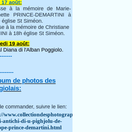
 17 août:
se à la mémoire de Marie-
inette PRINCE-DEMARTINI à
 église St Siméon.
se à la mémoire de Christiane
NI à 18h église St Siméon.
edi 19 août:
l Diana di l'Alban Poggiolo.
-------
--------
lbum de photos des
iolais:
le commander, suivre le lien:
://www.collectiondesphotographes.com/i-
i-antichi-di-u-pighjolu-de-
ppe-prince-demartini.html