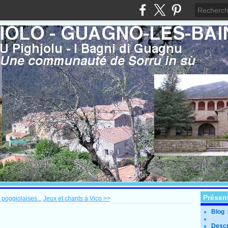
Présen
 poggiolaises...
Jeux et chants à Vico >>
Blog
Descr