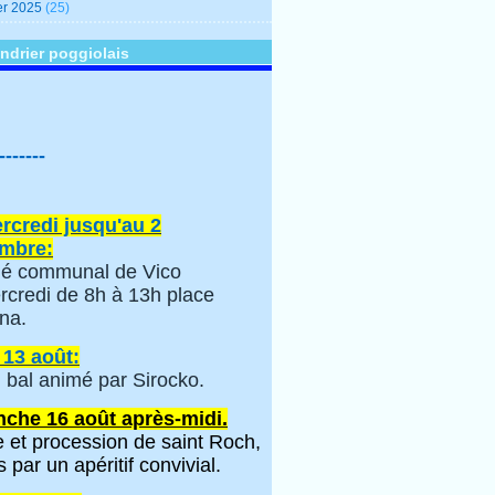
er 2025
(25)
ndrier poggiolais
-------
rcredi jusqu'au 2
mbre:
é communal de Vico
rcredi de 8h à 13h place
na.
 13 août:
 bal animé par Sirocko.
che 16 août après-midi.
 et procession de saint Roch,
s par un apéritif convivial.