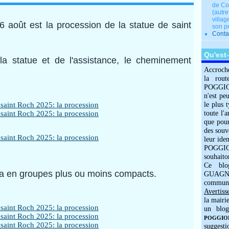
de Co
(autre
villag
 août est la procession de la statue de saint
son p
Conta
Qu'est
la statue et de l'assistance, le cheminement
Accroch
la rout
POGGIOLO
n'est pe
le plus 
toute l'
que pour
des souv
leur iden
POGGIOL
souhaito
Ce blo
tta en groupes plus ou moins compacts.
GUAGNO
commun
Avertiss
la mairi
un blog
POGGIOLO
suggesti