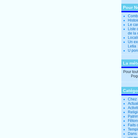
Pour N
Combi
Histo
Le can
Liste 
de la 
Locali
Un ex
Letia
U por
La mét
Pour tout 
Pogg
Catégo
Chez 
Actual
Activi
Relig
Patrim
Fêtons
Faits 
Tempi
Dans 