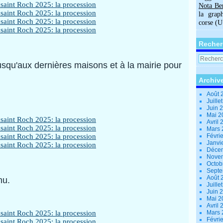
Nota Be
la grap
corse (
Recher
squ'aux dernières maisons et à la mairie pour
Archiv
Août 
Juille
Juin 
Mai 
Avril
Mars
Févri
Janvi
Déce
Nove
Octob
Sept
Août 
nu.
Juille
Juin 
Mai 
Avril
Mars
Févri