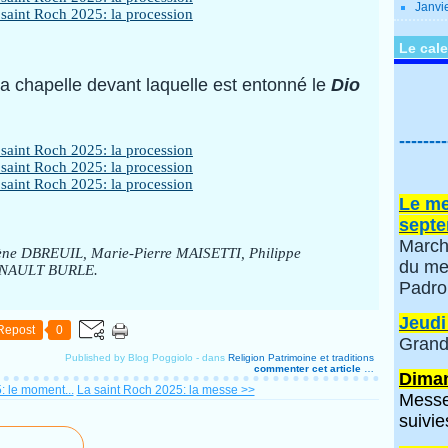
Janvi
Le cale
la chapelle devant laquelle est entonné le
Dio
--------
Le me
septe
March
ène DBREUIL, Marie-Pierre MAISETTI, Philippe
du me
SNAULT BURLE.
Padro
Jeudi
Repost
0
Grand
Published by Blog Poggiolo
-
dans
Religion
Patrimoine et traditions
commenter cet article
…
Diman
: le moment...
La saint Roch 2025: la messe >>
Messe
suivie