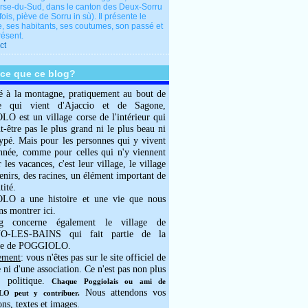
rse-du-Sud, dans le canton des Deux-Sorru
fois, piève de Sorru in sù). Il présente le
e, ses habitants, ses coutumes, son passé et
résent.
ct
-ce que ce blog?
é à la montagne, pratiquement au bout de
e qui vient d'Ajaccio et de Sagone,
 est un village corse de l'intérieur qui
ut-être pas le plus grand ni le plus beau ni
typé. Mais pour les personnes qui y vivent
année, comme pour celles qui n'y viennent
 les vacances, c'est leur village, le village
enirs, des racines, un élément important de
tité.
O a une histoire et une vie que nous
ns montrer ici.
g concerne également le village de
-LES-BAINS qui fait partie de la
e de POGGIOLO.
ement
: vous n'êtes pas sur le site officiel de
e ni d'une association. Ce n'est pas non plus
 politique.
Chaque Poggiolais ou ami de
Nous attendons vos
 peut y contribuer.
ons, textes et images.