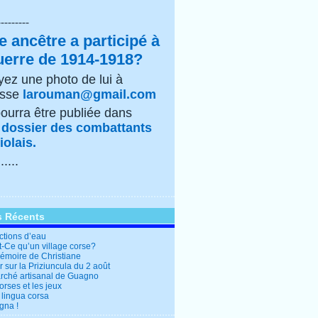
---------
e ancêtre a participé à
uerre de 1914-1918?
ez une photo de lui à
esse
larouman@gmail.com
pourra être publiée dans
e
dossier des combattants
olais.
......
s Récents
ctions d’eau
t-Ce qu’un village corse?
mémoire de Christiane
 sur la Priziuncula du 2 août
rché artisanal de Guagno
rses et les jeux
 lingua corsa
gna !