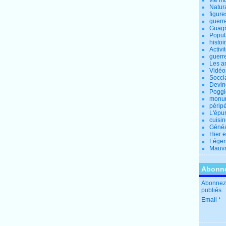
vie m
Natur
figure
guerr
Guagn
Popul
histoi
Activi
guerr
Les a
Vidéo
Socci
Devin
Poggio
monu
périp
L'épu
cuisi
Généa
Hier 
Lége
Mauva
Abonne
Abonnez-
publiés.
Email