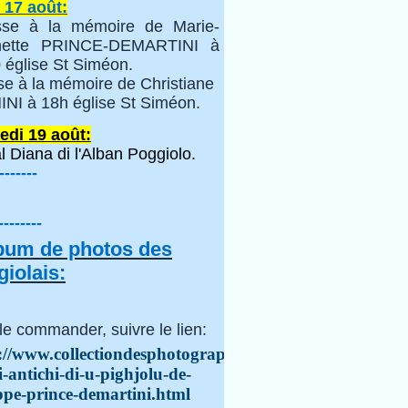
 17 août:
se à la mémoire de Marie-
inette PRINCE-DEMARTINI à
 église St Siméon.
se à la mémoire de Christiane
NI à 18h église St Siméon.
edi 19 août:
l Diana di l'Alban Poggiolo.
-------
--------
lbum de photos des
iolais:
le commander, suivre le lien:
://www.collectiondesphotographes.com/i-
i-antichi-di-u-pighjolu-de-
ppe-prince-demartini.html