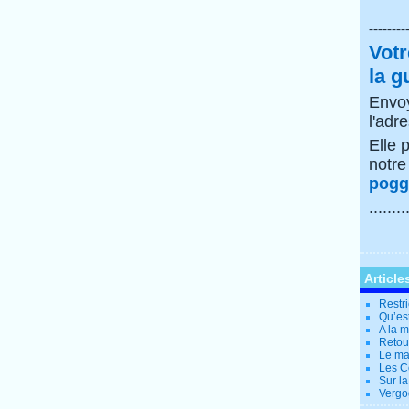
--------
Votr
la g
Envoy
l'adr
Elle 
notr
poggi
........
Article
Restri
Qu’es
A la 
Retour
Le ma
Les Co
Sur la
Vergo