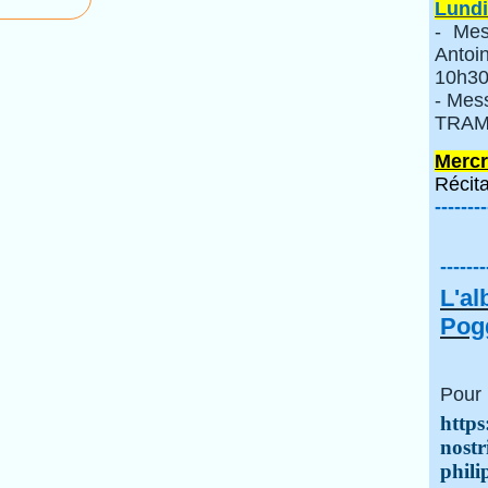
Lundi
- Mes
Anto
10h30
- Mes
TRAMI
Mercr
Récita
--------
-------
L'a
Pogg
Pour 
https
nostr
phili