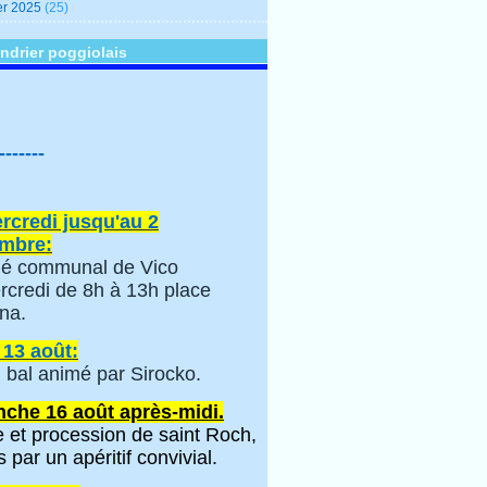
er 2025
(25)
ndrier poggiolais
-------
rcredi jusqu'au 2
mbre:
é communal de Vico
rcredi de 8h à 13h place
na.
 13 août:
 bal animé par Sirocko.
che 16 août après-midi.
 et procession de saint Roch,
s par un apéritif convivial.