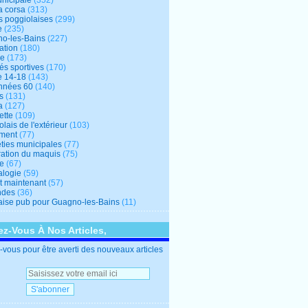
unicipale
(352)
a corsa
(313)
s poggiolaises
(299)
e
(235)
o-les-Bains
(227)
ation
(180)
re
(173)
tés sportives
(170)
e 14-18
(143)
nnées 60
(140)
s
(131)
a
(127)
ette
(109)
lais de l'extérieur
(103)
ment
(77)
éties municipales
(77)
ration du maquis
(75)
ne
(67)
logie
(59)
et maintenant
(57)
ndes
(36)
ise pub pour Guagno-les-Bains
(11)
z-Vous À Nos Articles,
vous pour être averti des nouveaux articles