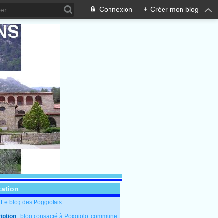
Connexion
+
Créer mon blog
tation
: Le blog des Poggiolais
iption
: blog consacré à Poggiolo, commune