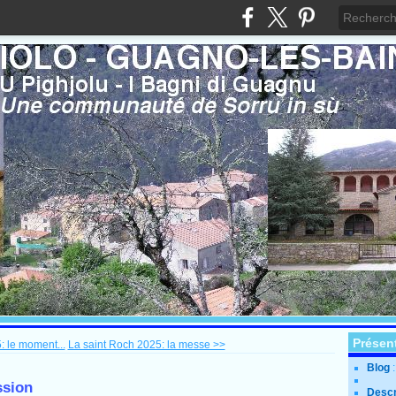
Présen
: le moment...
La saint Roch 2025: la messe >>
Blog
ssion
Descr