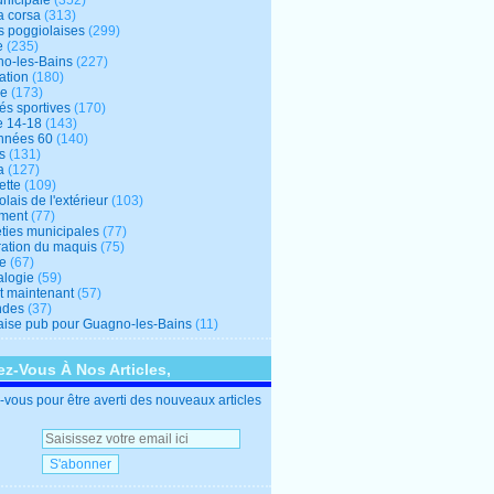
unicipale
(352)
a corsa
(313)
s poggiolaises
(299)
e
(235)
o-les-Bains
(227)
ation
(180)
re
(173)
tés sportives
(170)
e 14-18
(143)
nnées 60
(140)
s
(131)
a
(127)
ette
(109)
lais de l'extérieur
(103)
ment
(77)
éties municipales
(77)
ration du maquis
(75)
ne
(67)
logie
(59)
et maintenant
(57)
ndes
(37)
ise pub pour Guagno-les-Bains
(11)
z-Vous À Nos Articles,
vous pour être averti des nouveaux articles