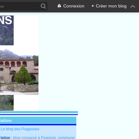
Connexion
+
Créer mon blog
tation
: Le blog des Poggiolais
iption
: blog consacré à Poggiolo, commune