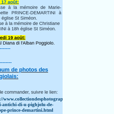
 17 août:
se à la mémoire de Marie-
inette PRINCE-DEMARTINI à
 église St Siméon.
se à la mémoire de Christiane
NI à 18h église St Siméon.
edi 19 août:
l Diana di l'Alban Poggiolo.
-------
--------
lbum de photos des
iolais:
le commander, suivre le lien:
://www.collectiondesphotographes.com/i-
i-antichi-di-u-pighjolu-de-
ppe-prince-demartini.html