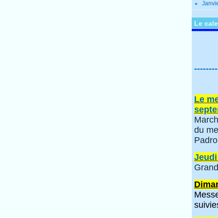
Janvi
Le cale
--------
Le me
septe
March
du me
Padro
Jeudi
Grand
Diman
Messe
suivie