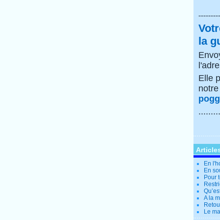
--------
Votr
la g
Envoy
l'adr
Elle 
notr
poggi
........
Article
En l'
En so
Pour t
Restri
Qu’es
A la 
Retour
Le ma