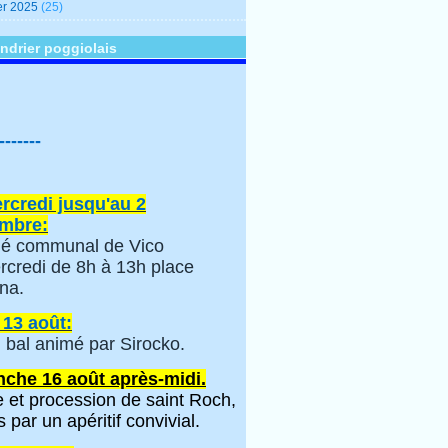
er 2025
(25)
ndrier poggiolais
-------
rcredi jusqu'au 2
mbre:
é communal de Vico
rcredi de 8h à 13h place
na.
 13 août:
 bal animé par Sirocko.
che 16 août après-midi.
 et procession de saint Roch,
s par un apéritif convivial.