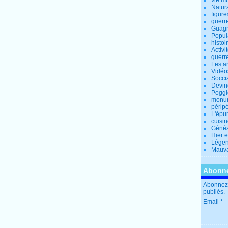
vie m
Natur
figure
guerr
Guagn
Popul
histoi
Activi
guerr
Les a
Vidéo
Socci
Devin
Poggio
monu
périp
L'épu
cuisi
Généa
Hier 
Lége
Mauva
Abonne
Abonnez-
publiés.
Email