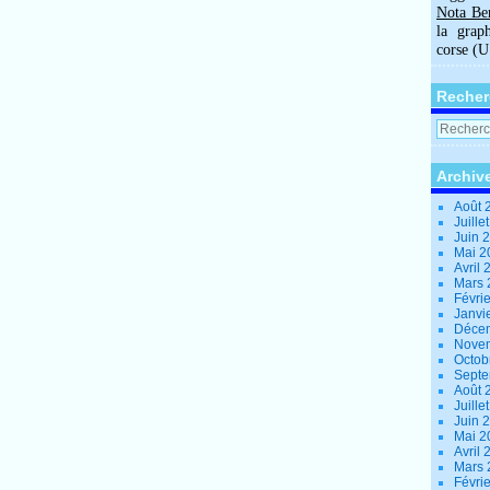
Nota Be
la grap
corse (
Recher
Archiv
Août 
Juille
Juin 
Mai 
Avril
Mars
Févri
Janvi
Déce
Nove
Octob
Sept
Août 
Juille
Juin 
Mai 
Avril
Mars
Févri