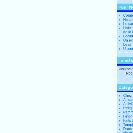
Pour N
Combi
Histo
Le can
Liste 
de la 
Locali
Un ex
Letia
U por
La mét
Pour tout 
Pogg
Catégo
Chez 
Actual
Activi
Relig
Patrim
Fêtons
Faits 
Tempi
Dans 