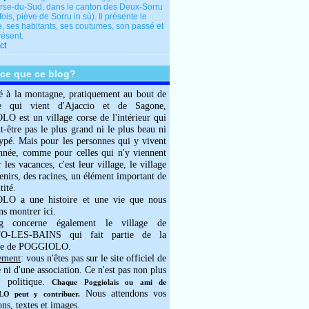
rse-du-Sud, dans le canton des Deux-Sorru
fois, piève de Sorru in sù). Il présente le
e, ses habitants, ses coutumes, son passé et
résent.
ct
-ce que ce blog?
é à la montagne, pratiquement au bout de
e qui vient d'Ajaccio et de Sagone,
 est un village corse de l'intérieur qui
ut-être pas le plus grand ni le plus beau ni
typé. Mais pour les personnes qui y vivent
année, comme pour celles qui n'y viennent
 les vacances, c'est leur village, le village
enirs, des racines, un élément important de
tité.
O a une histoire et une vie que nous
ns montrer ici.
g concerne également le village de
-LES-BAINS qui fait partie de la
e de POGGIOLO.
ement
: vous n'êtes pas sur le site officiel de
e ni d'une association. Ce n'est pas non plus
 politique.
Chaque Poggiolais ou ami de
Nous attendons vos
 peut y contribuer.
ons, textes et images.