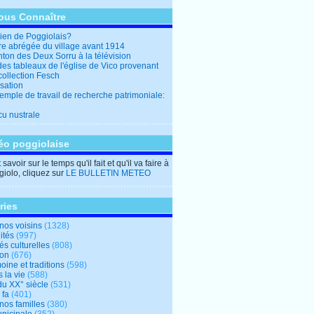
ous Connaître
en de Poggiolais?
ire abrégée du village avant 1914
ton des Deux Sorru à la télévision
des tableaux de l'église de Vico provenant
collection Fesch
sation
emple de travail de recherche patrimoniale:
cu nustrale
éo poggiolaise
savoir sur le temps qu'il fait et qu'il va faire à
iolo, cliquez sur
LE BULLETIN METEO
ries
nos voisins
(1328)
ités
(997)
tés culturelles
(808)
ion
(676)
oine et traditions
(598)
 la vie
(588)
du XX° siècle
(531)
 fa
(401)
nos familles
(380)