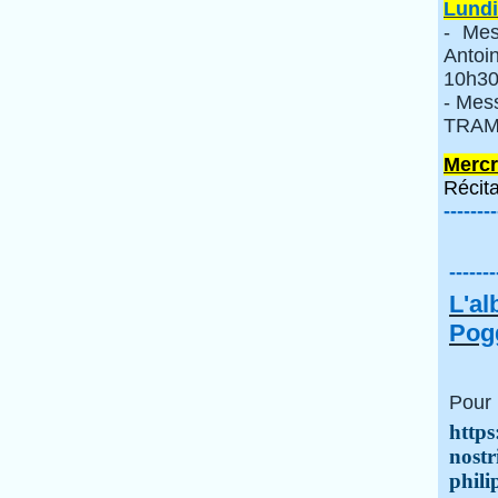
Lundi
- Mes
Anto
10h30
- Mes
TRAMI
Mercr
Récita
--------
-------
L'a
Pogg
Pour 
https
nostr
phili