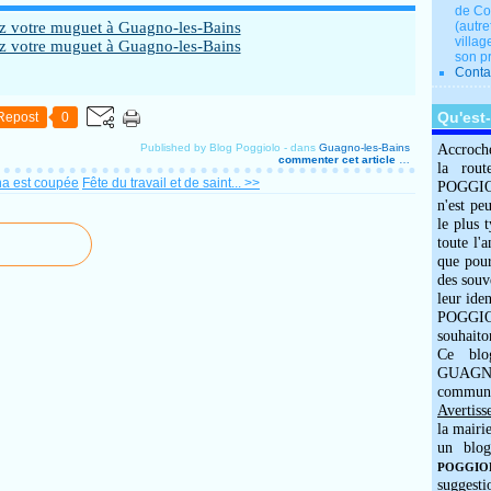
de Co
(autre
villag
son p
Conta
Qu'est
Repost
0
Published by Blog Poggiolo
-
dans
Guagno-les-Bains
Accroch
commenter cet article
…
la rout
na est coupée
Fête du travail et de saint... >>
POGGIOLO
n'est pe
le plus 
toute l'
que pour
des souv
leur iden
POGGIOL
souhaito
Ce blo
GUAGNO
commun
Avertiss
la mairi
un blog
POGGIOLO
suggesti