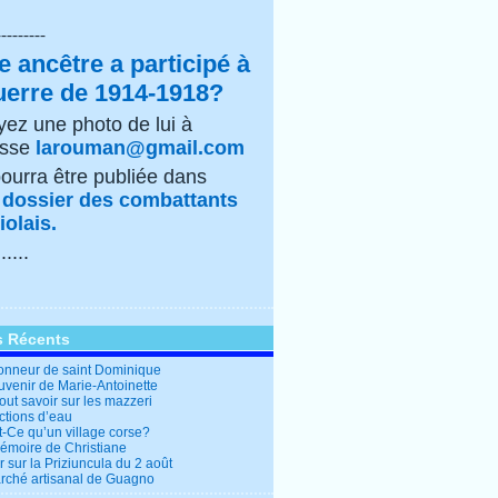
---------
e ancêtre a participé à
uerre de 1914-1918?
ez une photo de lui à
esse
larouman@gmail.com
pourra être publiée dans
e
dossier des combattants
olais.
......
s Récents
honneur de saint Dominique
uvenir de Marie-Antoinette
out savoir sur les mazzeri
ctions d’eau
t-Ce qu’un village corse?
mémoire de Christiane
 sur la Priziuncula du 2 août
rché artisanal de Guagno