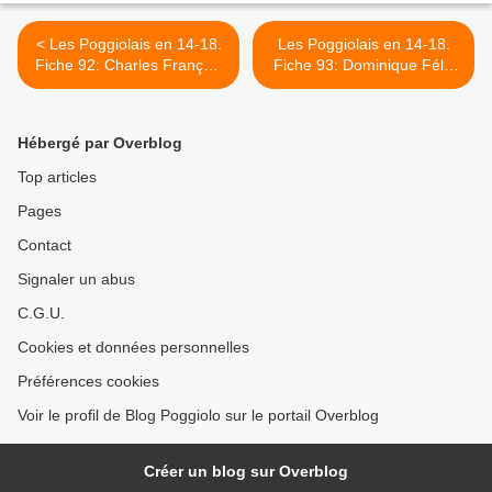
< Les Poggiolais en 14-18.
Les Poggiolais en 14-18.
Fiche 92: Charles François
Fiche 93: Dominique Félix
Pascal PINELLI, quand 4
PINELLI, le chasseur >
mois de guerre valent 4
années
Hébergé par Overblog
Top articles
Pages
Contact
Signaler un abus
C.G.U.
Cookies et données personnelles
Préférences cookies
Voir le profil de Blog Poggiolo sur le portail Overblog
Créer un blog sur Overblog