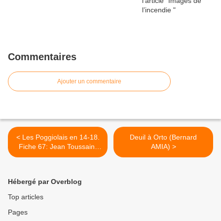
Commentaires
Ajouter un commentaire
< Les Poggiolais en 14-18.
Deuil à Orto (Bernard
Fiche 67: Jean Toussaint
AMIA) >
MARTINI, le premier mort
connu à Poggiolo
Hébergé par Overblog
Top articles
Pages