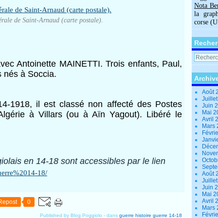
Nota Be
la grap
rale de Saint-Arnaud (carte postale).
corse (
Recher
vec Antoinette MAINETTI. Trois enfants, Paul,
 nés à Soccia.
Archiv
Août 
Juille
4-1918, il est classé non affecté des Postes
Juin 
Mai 
lgérie à Villars (ou à Aïn Yagout). Libéré le
Avril
Mars
Févri
Janvi
Déce
Nove
olais en 14-18 sont accessibles par le lien
Octob
Sept
/guerre%2014-18/
Août 
Juille
Juin 
Mai 
Avril
Repost
0
Mars
Févri
Published by Blog Poggiolo
-
dans
guerre
histoire
guerre 14-18