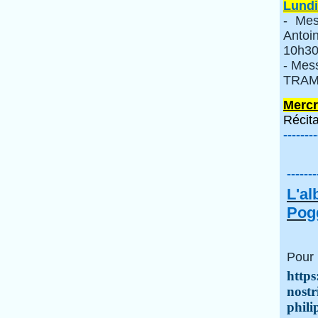
Lundi
- Mes
Anto
10h30
- Mes
TRAMI
Mercr
Récita
--------
-------
L'a
Pogg
Pour 
https
nostr
phili