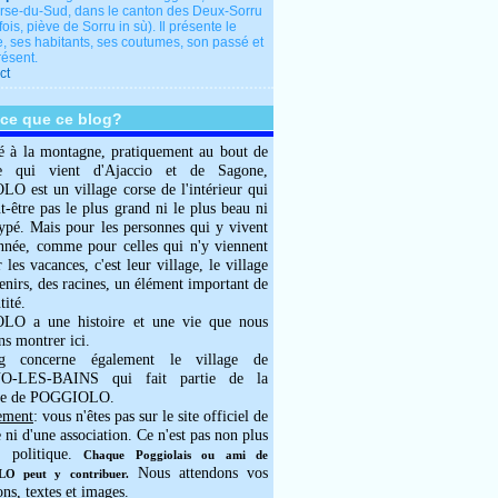
rse-du-Sud, dans le canton des Deux-Sorru
fois, piève de Sorru in sù). Il présente le
e, ses habitants, ses coutumes, son passé et
résent.
ct
-ce que ce blog?
é à la montagne, pratiquement au bout de
e qui vient d'Ajaccio et de Sagone,
 est un village corse de l'intérieur qui
ut-être pas le plus grand ni le plus beau ni
typé. Mais pour les personnes qui y vivent
année, comme pour celles qui n'y viennent
 les vacances, c'est leur village, le village
enirs, des racines, un élément important de
tité.
O a une histoire et une vie que nous
ns montrer ici.
g concerne également le village de
-LES-BAINS qui fait partie de la
e de POGGIOLO.
ement
: vous n'êtes pas sur le site officiel de
e ni d'une association. Ce n'est pas non plus
 politique.
Chaque Poggiolais ou ami de
Nous attendons vos
 peut y contribuer.
ons, textes et images.