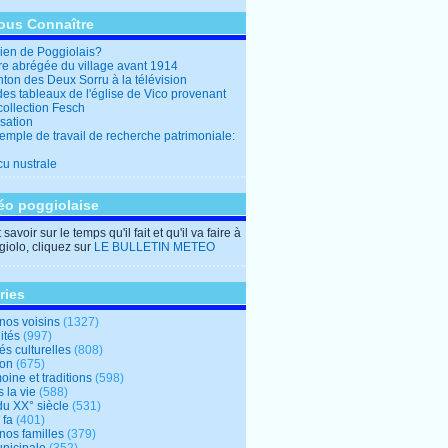
ous Connaître
en de Poggiolais?
ire abrégée du village avant 1914
ton des Deux Sorru à la télévision
des tableaux de l'église de Vico provenant
collection Fesch
sation
emple de travail de recherche patrimoniale:
cu nustrale
éo poggiolaise
savoir sur le temps qu'il fait et qu'il va faire à
iolo, cliquez sur
LE BULLETIN METEO
ries
nos voisins
(1327)
ités
(997)
tés culturelles
(808)
ion
(675)
oine et traditions
(598)
 la vie
(588)
du XX° siècle
(531)
 fa
(401)
nos familles
(379)