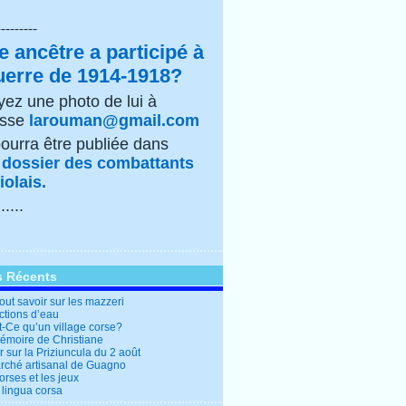
---------
e ancêtre a participé à
uerre de 1914-1918?
ez une photo de lui à
esse
larouman@gmail.com
pourra être publiée dans
e
dossier des combattants
olais.
......
s Récents
out savoir sur les mazzeri
ctions d’eau
t-Ce qu’un village corse?
mémoire de Christiane
 sur la Priziuncula du 2 août
rché artisanal de Guagno
rses et les jeux
 lingua corsa