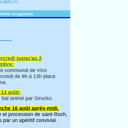
er 2025
(25)
ndrier poggiolais
-------
rcredi jusqu'au 2
mbre:
é communal de Vico
rcredi de 8h à 13h place
na.
 13 août:
 bal animé par Sirocko.
che 16 août après-midi.
 et procession de saint Roch,
s par un apéritif convivial.