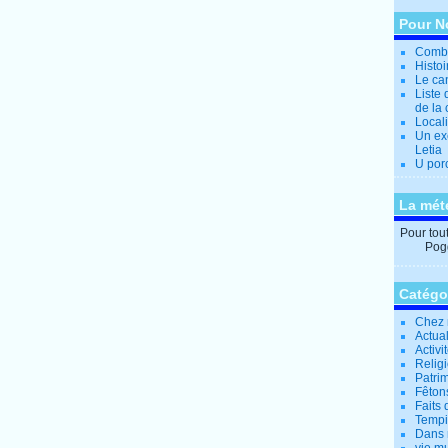
Pour N
Combi
Histo
Le can
Liste 
de la 
Locali
Un ex
Letia
U por
La mét
Pour tout 
Pogg
Catégo
Chez 
Actual
Activi
Relig
Patrim
Fêtons
Faits 
Tempi
Dans 