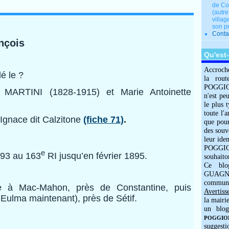
de Co
(autre
villag
son p
Conta
nçois
Qu'est
Accroch
dé le ?
la rout
POGGIOLO
s MARTINI (1828-1915) et Marie Antoinette
n'est pe
le plus 
toute l'
Ignace dit Calzitone
(fiche 71)
.
que pour
des souv
leur iden
POGGIOL
e
893 au 163
RI jusqu’en février 1895.
souhaito
Ce blo
GUAGNO
commun
re à Mac-Mahon, près de Constantine, puis
Avertiss
 Eulma maintenant), près de Sétif.
la mairi
un blog
POGGIOLO
suggesti