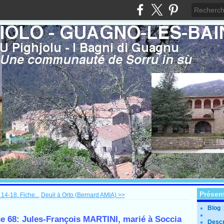
Présen
14-18. Fiche...
Deuil à Orto (Bernard AMIA) >>
Blog
he 68: Jules-François MARTINI, marié à Soccia
Descr