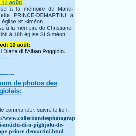
 17 août:
se à la mémoire de Marie-
inette PRINCE-DEMARTINI à
 église St Siméon.
se à la mémoire de Christiane
NI à 18h église St Siméon.
edi 19 août:
l Diana di l'Alban Poggiolo.
-------
--------
lbum de photos des
iolais:
le commander, suivre le lien:
://www.collectiondesphotographes.com/i-
i-antichi-di-u-pighjolu-de-
ppe-prince-demartini.html