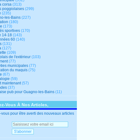
unicipale
(352)
a corsa
(313)
s poggiolaises
(299)
e
(235)
o-les-Bains
(227)
ation
(180)
re
(173)
tés sportives
(170)
e 14-18
(143)
nnées 60
(140)
s
(131)
a
(127)
ette
(109)
lais de l'extérieur
(103)
ment
(77)
éties municipales
(77)
ration du maquis
(75)
ne
(67)
logie
(59)
et maintenant
(57)
ndes
(37)
ise pub pour Guagno-les-Bains
(11)
z-Vous À Nos Articles,
vous pour être averti des nouveaux articles