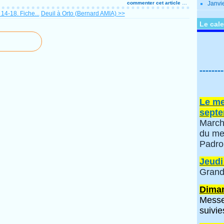
commenter cet article
…
Janvi
14-18. Fiche...
Deuil à Orto (Bernard AMIA) >>
Le cale
--------
Le me
septe
March
du me
Padro
Jeudi
Grand
Diman
Messe
suivie