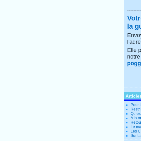
--------
Votr
la g
Envoy
l'adr
Elle 
notr
poggi
........
Article
Pour t
Restri
Qu’es
A la 
Retour
Le ma
Les Co
Sur la