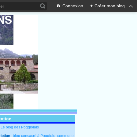
Connexion
+
Créer mon blog
tation
: Le blog des Poggiolais
iption
: blog consacré à Poggiolo, commune