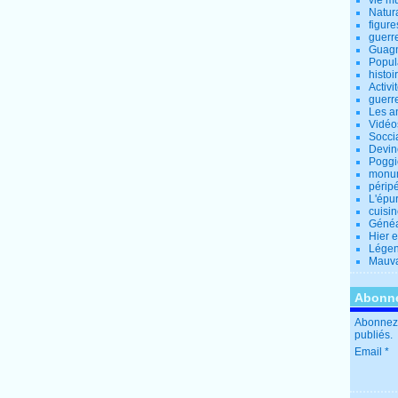
vie m
Natur
figure
guerr
Guagn
Popul
histoi
Activi
guerr
Les a
Vidéo
Socci
Devin
Poggio
monu
périp
L'épu
cuisi
Généa
Hier 
Lége
Mauva
Abonne
Abonnez-
publiés.
Email