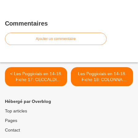
Commentaires
Ajouter un commentaire
< Les Poggiolais en 14-18.
Les Poggiolais en 14-18.
Fiche 17: CECCALDI
Fiche 18: COLONNA
Valère, le Parisien
Franco Antoine, treize jours
d'agonie >
Hébergé par Overblog
Top articles
Pages
Contact