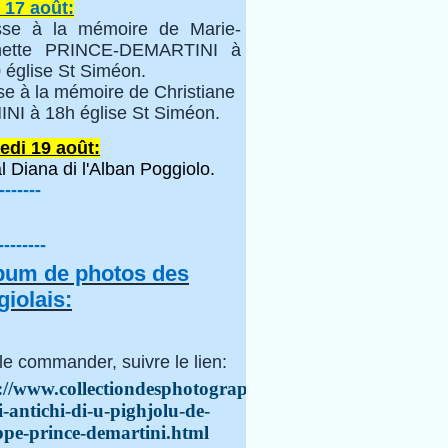
 17 août:
se à la mémoire de Marie-
inette PRINCE-DEMARTINI à
 église St Siméon.
se à la mémoire de Christiane
NI à 18h église St Siméon.
edi 19 août:
l Diana di l'Alban Poggiolo.
-------
--------
lbum de photos des
iolais:
le commander, suivre le lien:
://www.collectiondesphotographes.com/i-
i-antichi-di-u-pighjolu-de-
ppe-prince-demartini.html