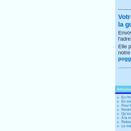
--------
Votr
la g
Envoy
l'adr
Elle 
notr
poggi
........
Article
En l'
En so
Pour t
Restri
Qu’es
A la 
Retour
Le ma