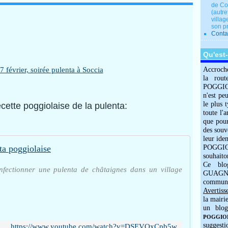
de Co
(autre
villag
son p
Conta
Qu'est
Accroch
la rout
POGGIOLO
n'est pe
le plus 
cette poggiolaise de la pulenta:
toute l'
que pour
des souv
leur iden
ta poggiolaise
POGGIOL
souhaito
Ce blo
onfectionner une pulenta de châtaignes dans un village
GUAGNO
commun
Avertiss
la mairi
un blog
POGGIOLO
suggesti
https://www.youtube.com/watch?v=DSEVQxCpb5w