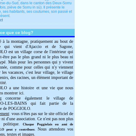
rse-du-Sud, dans le canton des Deux-Sorru
fois, piève de Sorru in sù). Il présente le
e, ses habitants, ses coutumes, son passé et
résent.
ct
-ce que ce blog?
é à la montagne, pratiquement au bout de
e qui vient d'Ajaccio et de Sagone,
 est un village corse de l'intérieur qui
ut-être pas le plus grand ni le plus beau ni
typé. Mais pour les personnes qui y vivent
année, comme pour celles qui n'y viennent
 les vacances, c'est leur village, le village
enirs, des racines, un élément important de
tité.
O a une histoire et une vie que nous
ns montrer ici.
g concerne également le village de
-LES-BAINS qui fait partie de la
e de POGGIOLO.
ement
: vous n'êtes pas sur le site officiel de
e ni d'une association. Ce n'est pas non plus
 politique.
Chaque Poggiolais ou ami de
Nous attendons vos
 peut y contribuer.
ons, textes et images.