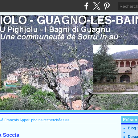
Présen
vé François
Appel: photos recherchées >>
Blog
 à Soccia
Descr