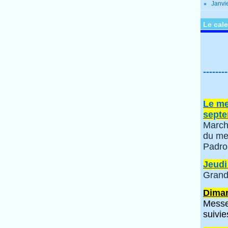
Janvi
Le cale
--------
Le me
septe
March
du me
Padro
Jeudi
Grand
Diman
Messe
suivie