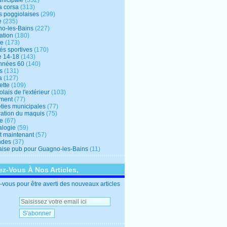
unicipale
(352)
a corsa
(313)
s poggiolaises
(299)
e
(235)
o-les-Bains
(227)
ation
(180)
re
(173)
tés sportives
(170)
e 14-18
(143)
nnées 60
(140)
s
(131)
a
(127)
ette
(109)
lais de l'extérieur
(103)
ment
(77)
éties municipales
(77)
ration du maquis
(75)
ne
(67)
logie
(59)
et maintenant
(57)
ndes
(37)
ise pub pour Guagno-les-Bains
(11)
z-Vous À Nos Articles,
vous pour être averti des nouveaux articles