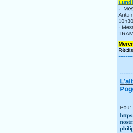
Lundi
- Mes
Anto
10h30
- Mes
TRAMI
Mercr
Récita
--------
-------
L'a
Pogg
Pour 
https
nostr
phili