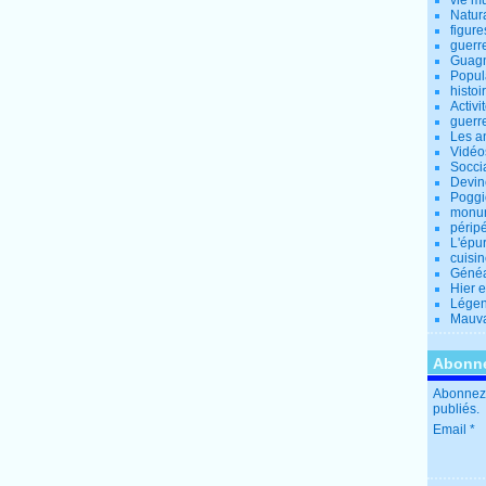
vie m
Natur
figure
guerr
Guagn
Popul
histoi
Activi
guerr
Les a
Vidéo
Socci
Devin
Poggio
monu
périp
L'épu
cuisi
Généa
Hier 
Lége
Mauva
Abonne
Abonnez-
publiés.
Email