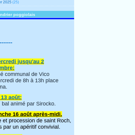
er 2025
(25)
ndrier poggiolais
-------
rcredi jusqu'au 2
mbre:
é communal de Vico
rcredi de 8h à 13h place
na.
 13 août:
 bal animé par Sirocko.
che 16 août après-midi.
 et procession de saint Roch,
s par un apéritif convivial.