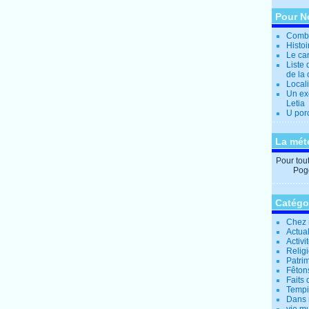
Pour N
Combi
Histo
Le can
Liste 
de la 
Locali
Un ex
Letia
U por
La mét
Pour tout 
Pogg
Catégo
Chez 
Actual
Activi
Relig
Patrim
Fêtons
Faits 
Tempi
Dans 