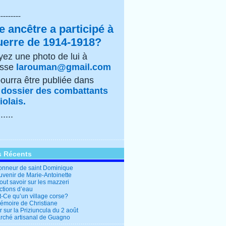
---------
e ancêtre a participé à
uerre de 1914-1918?
ez une photo de lui à
esse
larouman@gmail.com
pourra être publiée dans
e
dossier des combattants
olais.
......
s Récents
honneur de saint Dominique
uvenir de Marie-Antoinette
out savoir sur les mazzeri
ctions d’eau
t-Ce qu’un village corse?
mémoire de Christiane
 sur la Priziuncula du 2 août
rché artisanal de Guagno