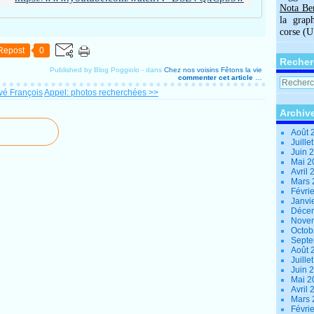
Nota Be
la grap
corse (
Repost
0
Recher
Published by Blog Poggiolo
-
dans
Chez nos voisins
Fêtons la vie
commenter cet article
…
vé François
Appel: photos recherchées >>
Archiv
Août 
Juille
Juin 
Mai 
Avril
Mars
Févri
Janvi
Déce
Nove
Octob
Sept
Août 
Juille
Juin 
Mai 
Avril
Mars
Févri