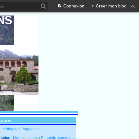
Connexion
+
Créer mon blog
tation
: Le blog des Poggiolais
iption
: blog consacré à Poggiolo, commune