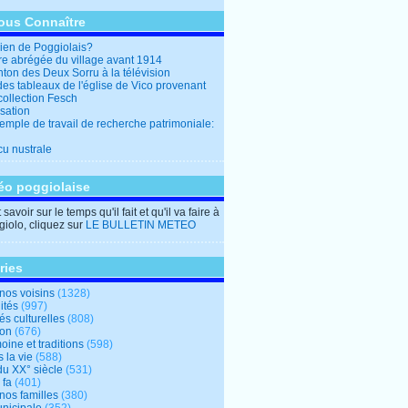
ous Connaître
en de Poggiolais?
ire abrégée du village avant 1914
ton des Deux Sorru à la télévision
des tableaux de l'église de Vico provenant
collection Fesch
sation
emple de travail de recherche patrimoniale:
cu nustrale
éo poggiolaise
savoir sur le temps qu'il fait et qu'il va faire à
iolo, cliquez sur
LE BULLETIN METEO
ries
nos voisins
(1328)
ités
(997)
tés culturelles
(808)
ion
(676)
oine et traditions
(598)
 la vie
(588)
du XX° siècle
(531)
 fa
(401)
nos familles
(380)