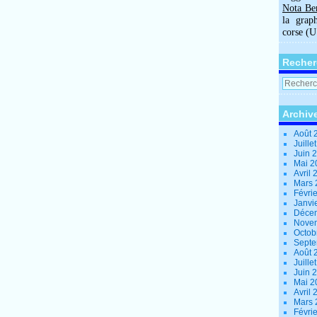
Nota Be
la grap
corse (
Recher
Archiv
Août 
Juille
Juin 
Mai 
Avril
Mars
Févri
Janvi
Déce
Nove
Octob
Sept
Août 
Juille
Juin 
Mai 
Avril
Mars
Févri