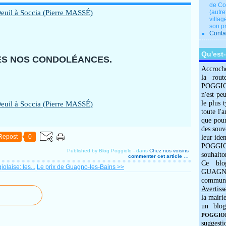
de Co
(autre
villag
son p
Conta
Qu'est
S NOS CONDOLÉANCES.
Accroch
la rout
POGGIOLO
n'est pe
le plus 
toute l'
que pour
des souv
Repost
0
leur iden
POGGIOL
Published by Blog Poggiolo
-
dans
Chez nos voisins
souhaito
commenter cet article
…
Ce blo
olaise: les...
Le prix de Guagno-les-Bains >>
GUAGNO
commun
Avertiss
la mairi
un blog
POGGIOLO
suggesti