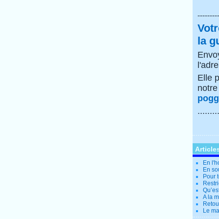
--------
Votr
la g
Envoy
l'adr
Elle 
notr
poggi
........
Article
En l'
En so
Pour t
Restri
Qu’es
A la 
Retour
Le ma