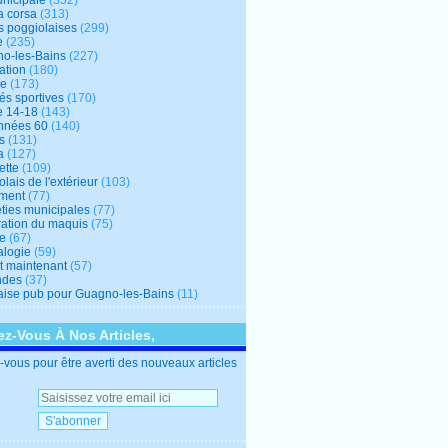
unicipale
(352)
a corsa
(313)
s poggiolaises
(299)
e
(235)
o-les-Bains
(227)
ation
(180)
re
(173)
tés sportives
(170)
e 14-18
(143)
nnées 60
(140)
s
(131)
a
(127)
ette
(109)
lais de l'extérieur
(103)
ment
(77)
éties municipales
(77)
ration du maquis
(75)
ne
(67)
logie
(59)
et maintenant
(57)
ndes
(37)
ise pub pour Guagno-les-Bains
(11)
z-Vous À Nos Articles,
vous pour être averti des nouveaux articles