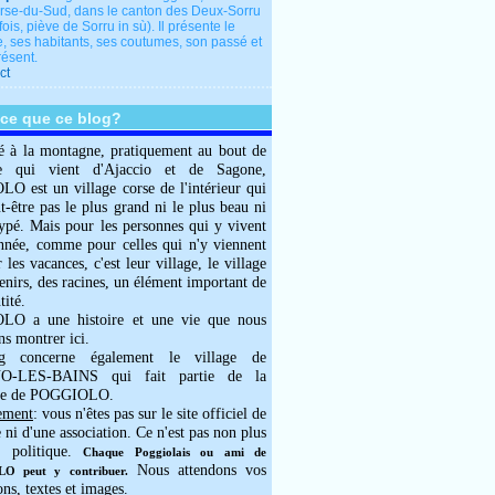
rse-du-Sud, dans le canton des Deux-Sorru
fois, piève de Sorru in sù). Il présente le
e, ses habitants, ses coutumes, son passé et
résent.
ct
-ce que ce blog?
é à la montagne, pratiquement au bout de
e qui vient d'Ajaccio et de Sagone,
 est un village corse de l'intérieur qui
ut-être pas le plus grand ni le plus beau ni
typé. Mais pour les personnes qui y vivent
année, comme pour celles qui n'y viennent
 les vacances, c'est leur village, le village
enirs, des racines, un élément important de
tité.
O a une histoire et une vie que nous
ns montrer ici.
g concerne également le village de
-LES-BAINS qui fait partie de la
e de POGGIOLO.
ement
: vous n'êtes pas sur le site officiel de
e ni d'une association. Ce n'est pas non plus
 politique.
Chaque Poggiolais ou ami de
Nous attendons vos
 peut y contribuer.
ons, textes et images.