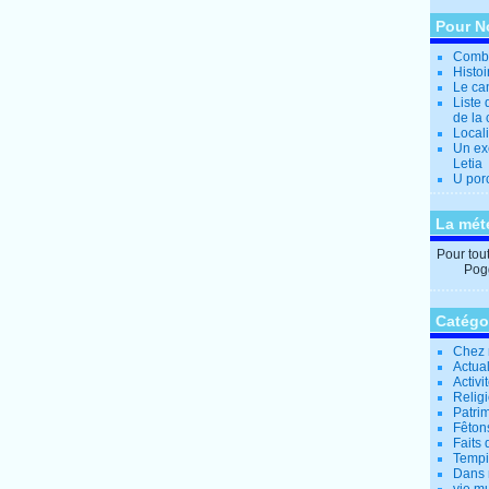
Pour N
Combi
Histo
Le can
Liste 
de la 
Locali
Un ex
Letia
U por
La mét
Pour tout 
Pogg
Catégo
Chez 
Actual
Activi
Relig
Patrim
Fêtons
Faits 
Tempi
Dans 