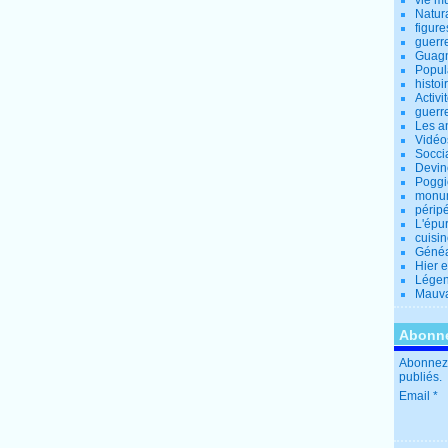
vie m
Natur
figure
guerr
Guagn
Popul
histoi
Activi
guerr
Les a
Vidéo
Socci
Devin
Poggio
monu
périp
L'épu
cuisi
Généa
Hier 
Lége
Mauva
Abonne
Abonnez-
publiés.
Email