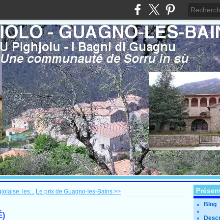
Présen
olaise: les...
Le prix de Guagno-les-Bains >>
Blog
É)
Descr