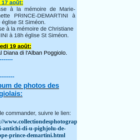
 17 août:
se à la mémoire de Marie-
inette PRINCE-DEMARTINI à
 église St Siméon.
se à la mémoire de Christiane
NI à 18h église St Siméon.
edi 19 août:
l Diana di l'Alban Poggiolo.
-------
--------
lbum de photos des
iolais:
le commander, suivre le lien:
://www.collectiondesphotographes.com/i-
i-antichi-di-u-pighjolu-de-
ppe-prince-demartini.html