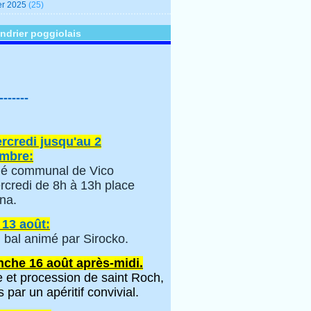
er 2025
(25)
ndrier poggiolais
-------
rcredi jusqu'au 2
mbre:
é communal de Vico
rcredi de 8h à 13h place
na.
 13 août:
 bal animé par Sirocko.
che 16 août après-midi.
 et procession de saint Roch,
s par un apéritif convivial.