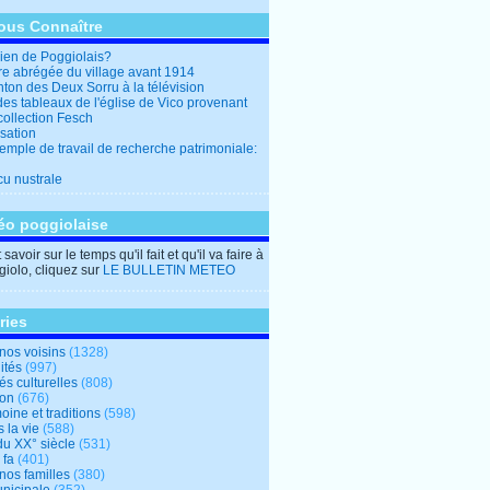
ous Connaître
en de Poggiolais?
ire abrégée du village avant 1914
ton des Deux Sorru à la télévision
des tableaux de l'église de Vico provenant
collection Fesch
sation
emple de travail de recherche patrimoniale:
cu nustrale
éo poggiolaise
savoir sur le temps qu'il fait et qu'il va faire à
iolo, cliquez sur
LE BULLETIN METEO
ries
nos voisins
(1328)
ités
(997)
tés culturelles
(808)
ion
(676)
oine et traditions
(598)
 la vie
(588)
du XX° siècle
(531)
 fa
(401)
nos familles
(380)