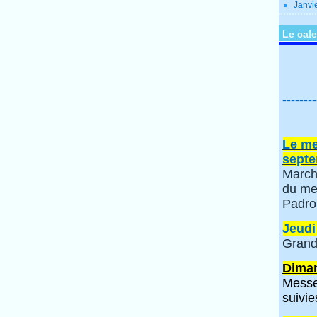
Janvi
Le cale
--------
Le me
septe
March
du me
Padro
Jeudi
Grand
Diman
Messe
suivie