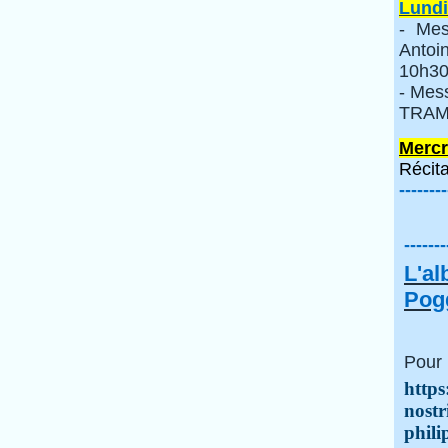
Lundi
- Mes
Anto
10h30
- Mes
TRAMI
Mercr
Récita
--------
-------
L'a
Pogg
Pour 
https
nostr
phili