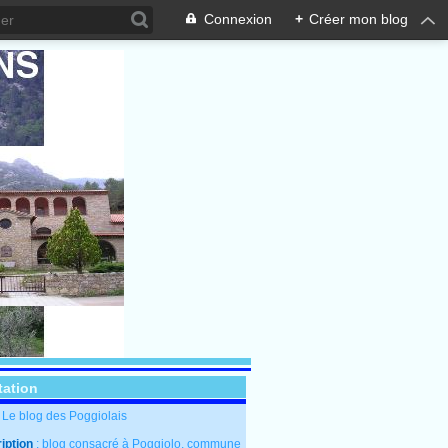
Connexion
+
Créer mon blog
tation
: Le blog des Poggiolais
iption
: blog consacré à Poggiolo, commune