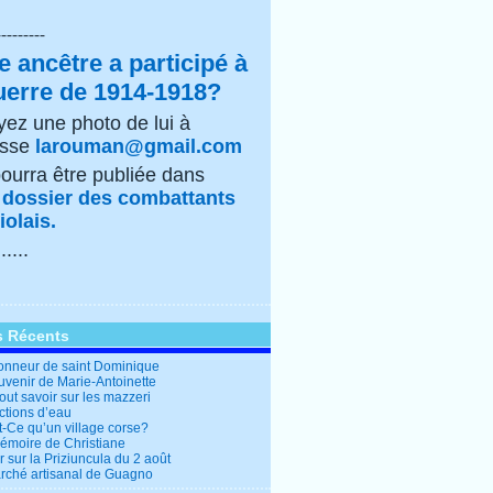
---------
e ancêtre a participé à
uerre de 1914-1918?
ez une photo de lui à
esse
larouman@gmail.com
pourra être publiée dans
e
dossier des combattants
olais.
......
s Récents
honneur de saint Dominique
uvenir de Marie-Antoinette
out savoir sur les mazzeri
ctions d’eau
t-Ce qu’un village corse?
mémoire de Christiane
 sur la Priziuncula du 2 août
rché artisanal de Guagno