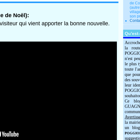
de Co
(autre
villag
e de Noël):
son p
Conta
 visiteur qui vient apporter la bonne nouvelle.
Qu'est
Accroch
la rout
POGGIOLO
n'est pe
le plus 
toute l'
que pour
des souv
leur iden
POGGIOL
souhaito
Ce blo
GUAGNO
commun
Avertiss
la mairi
un blog
POGGIOLO
suggesti