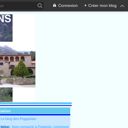
Connexion
+
Créer mon blog
tation
: Le blog des Poggiolais
iption
: blog consacré à Poggiolo, commune