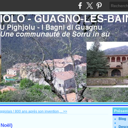
Présen
ggiolais !
800 ans après son invention,... >>
Blog
 Noël)
Descr