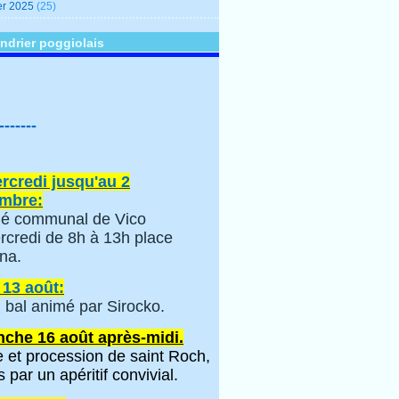
er 2025
(25)
ndrier poggiolais
-------
rcredi jusqu'au 2
mbre:
é communal de Vico
rcredi de 8h à 13h place
na.
 13 août:
 bal animé par Sirocko.
che 16 août après-midi.
 et procession de saint Roch,
s par un apéritif convivial.