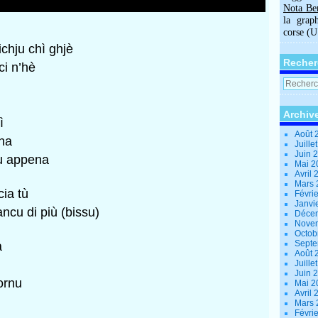
Nota Be
la grap
corse (
ichju chì ghjè
Recher
ci n’hè
Archiv
ì
Août 
ena
Juille
Juin 
nu appena
Mai 
Avril
Mars
cia tù
Févri
Janvi
ncu di più (bissu)
Déce
Nove
Octob
Sept
à
Août 
Juille
Juin 
ornu
Mai 
Avril
Mars
Févri