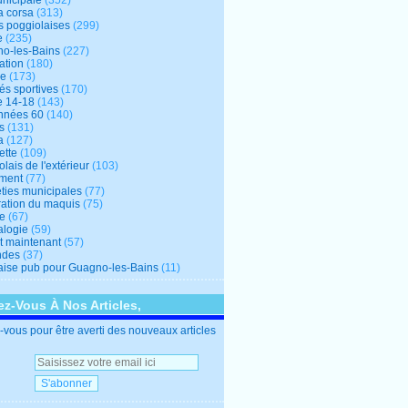
unicipale
(352)
a corsa
(313)
s poggiolaises
(299)
e
(235)
o-les-Bains
(227)
ation
(180)
re
(173)
tés sportives
(170)
e 14-18
(143)
nnées 60
(140)
s
(131)
a
(127)
ette
(109)
lais de l'extérieur
(103)
ment
(77)
éties municipales
(77)
ration du maquis
(75)
ne
(67)
logie
(59)
et maintenant
(57)
ndes
(37)
ise pub pour Guagno-les-Bains
(11)
z-Vous À Nos Articles,
vous pour être averti des nouveaux articles