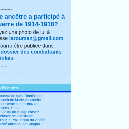
---------
e ancêtre a participé à
uerre de 1914-1918?
ez une photo de lui à
esse
larouman@gmail.com
pourra être publiée dans
e
dossier des combattants
olais.
......
s Récents
honneur de saint Dominique
uvenir de Marie-Antoinette
out savoir sur les mazzeri
ctions d’eau
t-Ce qu’un village corse?
mémoire de Christiane
 sur la Priziuncula du 2 août
rché artisanal de Guagno