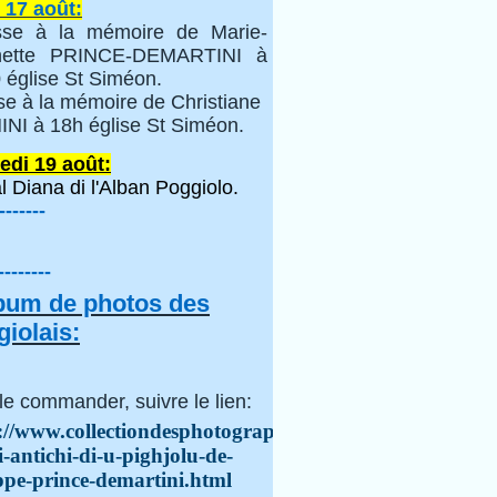
 17 août:
se à la mémoire de Marie-
inette PRINCE-DEMARTINI à
 église St Siméon.
se à la mémoire de Christiane
NI à 18h église St Siméon.
edi 19 août:
l Diana di l'Alban Poggiolo.
-------
--------
lbum de photos des
iolais:
le commander, suivre le lien:
://www.collectiondesphotographes.com/i-
i-antichi-di-u-pighjolu-de-
ppe-prince-demartini.html