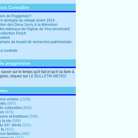
ous Connaître
en de Poggiolais?
ire abrégée du village avant 1914
ton des Deux Sorru à la télévision
des tableaux de l'église de Vico provenant
collection Fesch
sation
emple de travail de recherche patrimoniale:
cu nustrale
éo poggiolaise
savoir sur le temps qu'il fait et qu'il va faire à
iolo, cliquez sur
LE BULLETIN METEO
ries
nos voisins
(1328)
ités
(997)
tés culturelles
(808)
ion
(676)
oine et traditions
(598)
 la vie
(588)
du XX° siècle
(531)
 fa
(401)
nos familles
(380)