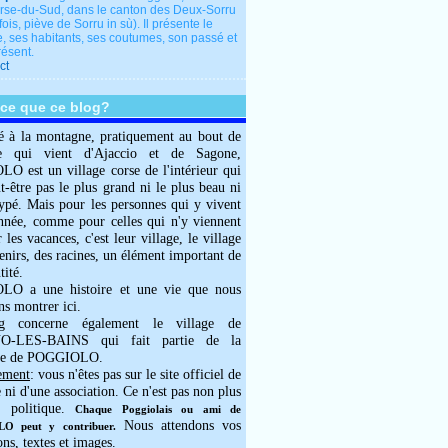
rse-du-Sud, dans le canton des Deux-Sorru
fois, piève de Sorru in sù). Il présente le
e, ses habitants, ses coutumes, son passé et
résent.
ct
-ce que ce blog?
é à la montagne, pratiquement au bout de
e qui vient d'Ajaccio et de Sagone,
 est un village corse de l'intérieur qui
ut-être pas le plus grand ni le plus beau ni
typé. Mais pour les personnes qui y vivent
année, comme pour celles qui n'y viennent
 les vacances, c'est leur village, le village
enirs, des racines, un élément important de
tité.
O a une histoire et une vie que nous
ns montrer ici.
g concerne également le village de
-LES-BAINS qui fait partie de la
e de POGGIOLO.
ement
: vous n'êtes pas sur le site officiel de
e ni d'une association. Ce n'est pas non plus
 politique.
Chaque Poggiolais ou ami de
Nous attendons vos
 peut y contribuer.
ons, textes et images.