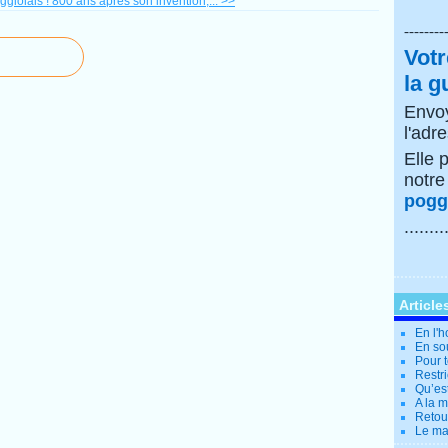
ggiolais !
800 ans après son invention,... >>
--------
Votr
la g
Envoy
l'adr
Elle 
notr
poggi
........
Article
En l'
En so
Pour t
Restri
Qu’es
A la 
Retour
Le ma