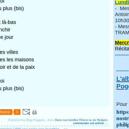
oi
Lundi
 plus (bis)
- Mes
Anto
10h30
t là-bas
- Mes
nchir
TRAMI
e jour
Mercr
Récita
es villes
--------
tes les maisons
ir et de la paix
-------
L'a
oi
Pogg
 plus (bis)
Pour 
https
Repost
0
nostr
Published by Blog Poggiolo
-
dans
Dans nos familles
Fêtons la vie
Religion
commenter cet article
…
phili