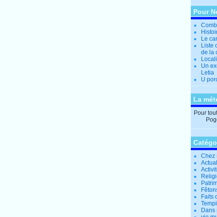
Pour N
Combi
Histo
Le can
Liste 
de la 
Locali
Un ex
Letia
U por
La mét
Pour tout 
Pogg
Catégo
Chez 
Actual
Activi
Relig
Patrim
Fêtons
Faits 
Tempi
Dans 