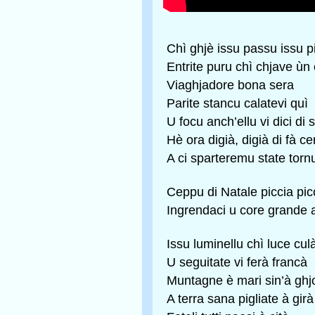
Chì ghjè issu passu issu p
Entrite puru chì chjave ùn 
Viaghjadore bona sera
Parite stancu calatevi quì
U focu anch’ellu vi dici di s
Hè ora digià, digià di fà c
A ci sparteremu state tor
Ceppu di Natale piccia pic
Ingrendaci u core grande a
Issu luminellu chì luce cul
U seguitate vi ferà francà
Muntagne è mari sin’à ghj
A terra sana pigliate à girà