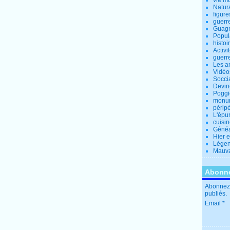
vie m
Natur
figure
guerr
Guagn
Popul
histoi
Activi
guerr
Les a
Vidéo
Socci
Devin
Poggio
monu
périp
L'épu
cuisi
Généa
Hier 
Lége
Mauva
Abonne
Abonnez-
publiés.
Email