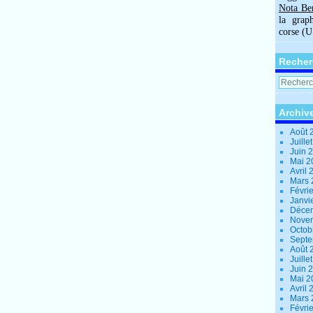
Nota Be
la grap
corse (
Recher
Archiv
Août 
Juille
Juin 
Mai 
Avril
Mars
Févri
Janvi
Déce
Nove
Octob
Sept
Août 
Juille
Juin 
Mai 
Avril
Mars
Févri