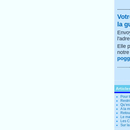
--------
Votr
la g
Envoy
l'adr
Elle 
notr
poggi
........
Article
Pour t
Restri
Qu’es
A la 
Retour
Le ma
Les Co
Sur la