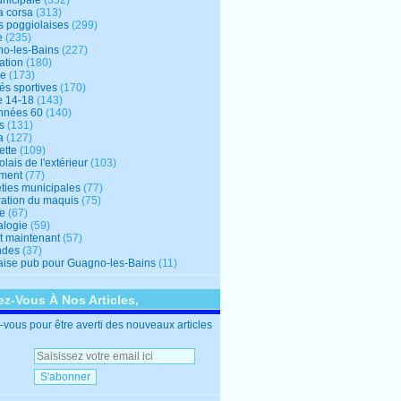
unicipale
(352)
a corsa
(313)
s poggiolaises
(299)
e
(235)
o-les-Bains
(227)
ation
(180)
re
(173)
tés sportives
(170)
e 14-18
(143)
nnées 60
(140)
s
(131)
a
(127)
ette
(109)
lais de l'extérieur
(103)
ment
(77)
éties municipales
(77)
ration du maquis
(75)
ne
(67)
logie
(59)
et maintenant
(57)
ndes
(37)
ise pub pour Guagno-les-Bains
(11)
z-Vous À Nos Articles,
vous pour être averti des nouveaux articles