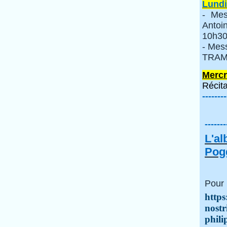
Lundi
- Mes
Anto
10h30
- Mes
TRAMI
Mercr
Récita
--------
-------
L'a
Pogg
Pour 
https
nostr
phili