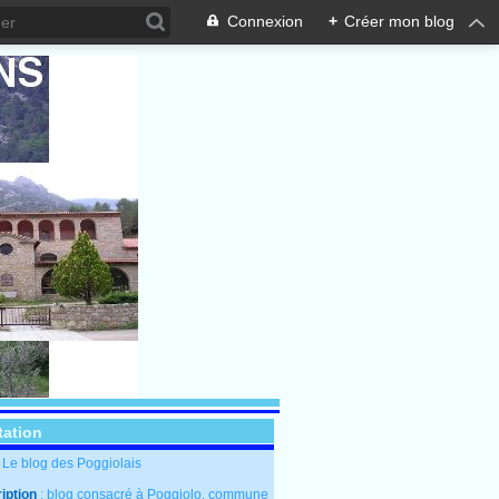
Connexion
+
Créer mon blog
tation
: Le blog des Poggiolais
iption
: blog consacré à Poggiolo, commune