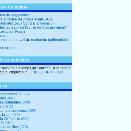
ous Connaître
en de Poggiolais?
ire abrégée du village avant 1914
ton des Deux Sorru à la télévision
des tableaux de l'église de Vico provenant
collection Fesch
sation
emple de travail de recherche patrimoniale:
cu nustrale
éo poggiolaise
savoir sur le temps qu'il fait et qu'il va faire à
iolo, cliquez sur
LE BULLETIN METEO
ries
nos voisins
(1327)
ités
(997)
tés culturelles
(808)
ion
(675)
oine et traditions
(598)
 la vie
(588)
du XX° siècle
(531)
 fa
(401)
nos familles
(379)