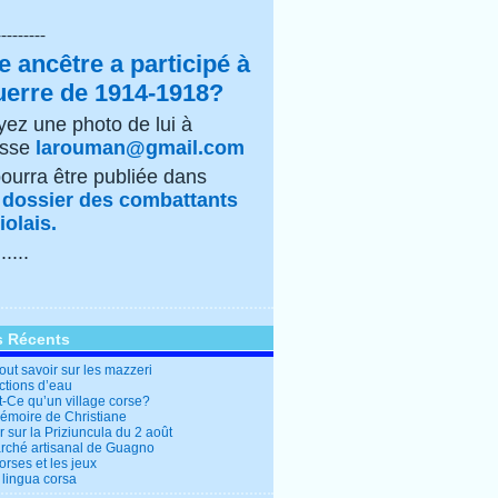
---------
e ancêtre a participé à
uerre de 1914-1918?
ez une photo de lui à
esse
larouman@gmail.com
pourra être publiée dans
e
dossier des combattants
olais.
......
s Récents
out savoir sur les mazzeri
ctions d’eau
t-Ce qu’un village corse?
mémoire de Christiane
 sur la Priziuncula du 2 août
rché artisanal de Guagno
rses et les jeux
 lingua corsa