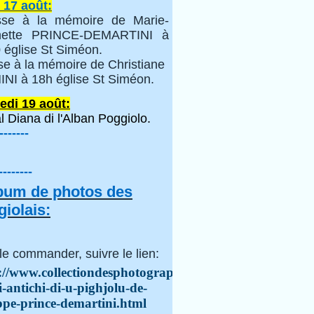
 17 août:
se à la mémoire de Marie-
inette PRINCE-DEMARTINI à
 église St Siméon.
se à la mémoire de Christiane
NI à 18h église St Siméon.
edi 19 août:
l Diana di l'Alban Poggiolo.
-------
--------
lbum de photos des
iolais:
le commander, suivre le lien:
://www.collectiondesphotographes.com/i-
i-antichi-di-u-pighjolu-de-
ppe-prince-demartini.html