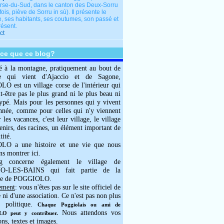
rse-du-Sud, dans le canton des Deux-Sorru
fois, piève de Sorru in sù). Il présente le
e, ses habitants, ses coutumes, son passé et
résent.
ct
-ce que ce blog?
é à la montagne, pratiquement au bout de
e qui vient d'Ajaccio et de Sagone,
 est un village corse de l'intérieur qui
ut-être pas le plus grand ni le plus beau ni
typé. Mais pour les personnes qui y vivent
année, comme pour celles qui n'y viennent
 les vacances, c'est leur village, le village
enirs, des racines, un élément important de
tité.
O a une histoire et une vie que nous
ns montrer ici.
g concerne également le village de
-LES-BAINS qui fait partie de la
e de POGGIOLO.
ement
: vous n'êtes pas sur le site officiel de
e ni d'une association. Ce n'est pas non plus
 politique.
Chaque Poggiolais ou ami de
Nous attendons vos
 peut y contribuer.
ons, textes et images.