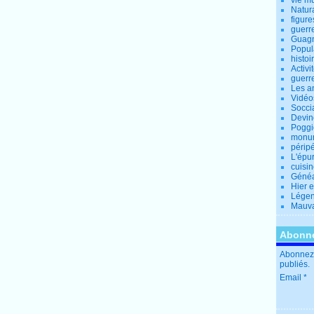
vie m
Natur
figure
guerr
Guagn
Popul
histoi
Activi
guerr
Les a
Vidéo
Socci
Devin
Poggio
monu
périp
L'épu
cuisi
Généa
Hier 
Lége
Mauva
Abonne
Abonnez-
publiés.
Email