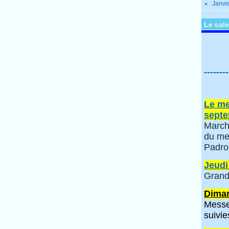
Janvi
Le cale
--------
Le me
septe
March
du me
Padro
Jeudi
Grand
Diman
Messe
suivie