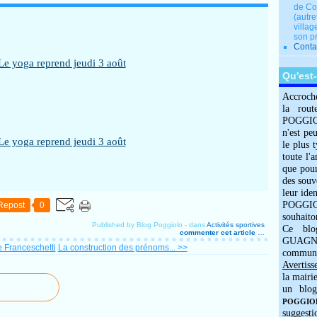
de Co
(autre
villag
son p
Conta
Qu'est
Accroch
la rout
POGGIOLO
n'est pe
le plus 
toute l'
que pour
des souv
leur iden
POGGIOL
Repost
0
souhaito
Published by Blog Poggiolo
-
dans
Activités sportives
Ce blo
commenter cet article
…
GUAGNO
e Franceschetti
La construction des prénoms... >>
commun
Avertiss
la mairi
un blog
POGGIOLO
suggesti