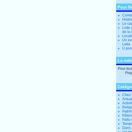
Pour N
Combi
Histo
Le can
Liste 
de la 
Locali
Un ex
Letia
U por
La mét
Pour tout 
Pogg
Catégo
Chez 
Actual
Activi
Relig
Patrim
Fêtons
Faits 
Tempi
Dans 