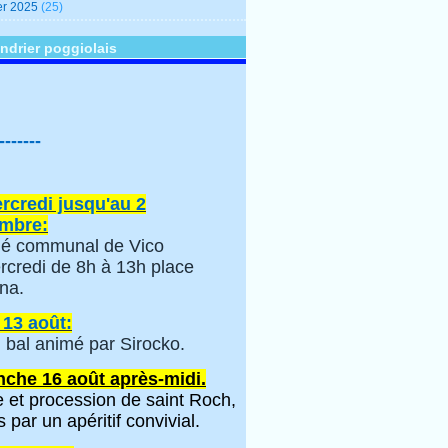
er 2025
(25)
ndrier poggiolais
-------
rcredi jusqu'au 2
mbre:
é communal de Vico
rcredi de 8h à 13h place
na.
 13 août:
 bal animé par Sirocko.
che 16 août après-midi.
 et procession de saint Roch,
s par un apéritif convivial.