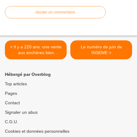
Ajouter un commentaire
< Il y a 220 ans: une vente
Le numéro de juin de
aux enchères bien
INSEME >
compliquée (2/3: soixante-
neuf enchères pour trois
compères)
Hébergé par Overblog
Top articles
Pages
Contact
Signaler un abus
C.G.U.
Cookies et données personnelles