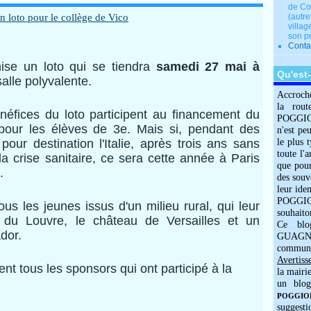
de Co
(autre
villag
son p
Conta
ise un loto qui se tiendra
samedi 27 mai à
Qu'est
salle polyvalente.
Accroch
la rout
énéfices du loto participent au financement du
POGGIOLO
pour les élèves de 3e. Mais si, pendant des
n'est pe
our destination l'Italie, après trois ans sans
le plus 
toute l'
 crise sanitaire, ce sera cette année à Paris
que pour
.
des souv
leur iden
POGGIOL
us les jeunes issus d'un milieu rural, qui leur
souhaito
 du Louvre, le château de Versailles et un
Ce blo
dor.
GUAGNO
commun
Avertiss
nt tous les sponsors qui ont participé à la
la mairi
un blog
POGGIOLO
suggesti