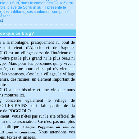
rse-du-Sud, dans le canton des Deux-Sorru
fois, piève de Sorru in sù). Il présente le
e, ses habitants, ses coutumes, son passé et
résent.
ct
-ce que ce blog?
é à la montagne, pratiquement au bout de
e qui vient d'Ajaccio et de Sagone,
 est un village corse de l'intérieur qui
ut-être pas le plus grand ni le plus beau ni
typé. Mais pour les personnes qui y vivent
année, comme pour celles qui n'y viennent
 les vacances, c'est leur village, le village
enirs, des racines, un élément important de
tité.
O a une histoire et une vie que nous
ns montrer ici.
g concerne également le village de
-LES-BAINS qui fait partie de la
e de POGGIOLO.
ement
: vous n'êtes pas sur le site officiel de
e ni d'une association. Ce n'est pas non plus
 politique.
Chaque Poggiolais ou ami de
Nous attendons vos
 peut y contribuer.
ons, textes et images.