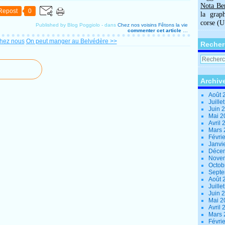
Nota Be
Repost
0
la grap
corse (
Published by Blog Poggiolo
-
dans
Chez nos voisins
Fêtons la vie
commenter cet article
…
chez nous
On peut manger au Belvédère >>
Recher
Archiv
Août 
Juille
Juin 
Mai 
Avril
Mars
Févri
Janvi
Déce
Nove
Octob
Sept
Août 
Juille
Juin 
Mai 
Avril
Mars
Févri