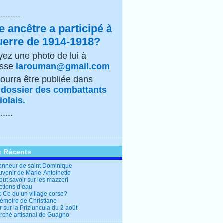
---------
e ancêtre a participé à
uerre de 1914-1918?
ez une photo de lui à
esse
larouman@gmail.com
pourra être publiée dans
e
dossier des combattants
olais.
......
s Récents
honneur de saint Dominique
uvenir de Marie-Antoinette
out savoir sur les mazzeri
ctions d’eau
t-Ce qu’un village corse?
mémoire de Christiane
 sur la Priziuncula du 2 août
rché artisanal de Guagno