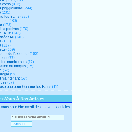
unicipale
(352)
a corsa
(313)
s poggiolaises
(299)
e
(235)
o-les-Bains
(227)
ation
(180)
re
(173)
tés sportives
(170)
e 14-18
(143)
nnées 60
(140)
s
(131)
a
(127)
ette
(109)
lais de l'extérieur
(103)
ment
(77)
éties municipales
(77)
ration du maquis
(75)
ne
(67)
logie
(59)
et maintenant
(57)
ndes
(37)
ise pub pour Guagno-les-Bains
(11)
z-Vous À Nos Articles,
vous pour être averti des nouveaux articles