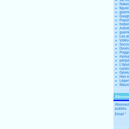
vie m
Natur
figure
guerr
Guagn
Popul
histoi
Activi
guerr
Les a
Vidéo
Socci
Devin
Poggio
monu
périp
L'épu
cuisi
Généa
Hier 
Lége
Mauva
Abonne
Abonnez-
publiés.
Email