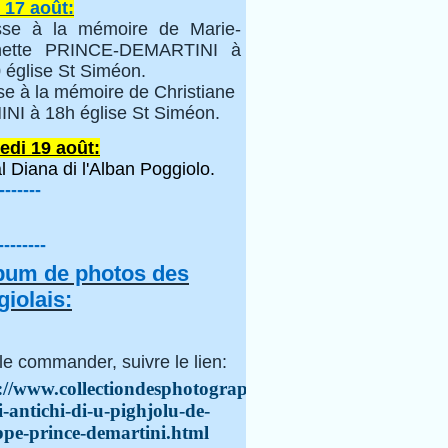
 17 août:
se à la mémoire de Marie-
inette PRINCE-DEMARTINI à
 église St Siméon.
se à la mémoire de Christiane
NI à 18h église St Siméon.
edi 19 août:
l Diana di l'Alban Poggiolo.
-------
--------
lbum de photos des
iolais:
le commander, suivre le lien:
://www.collectiondesphotographes.com/i-
i-antichi-di-u-pighjolu-de-
ppe-prince-demartini.html