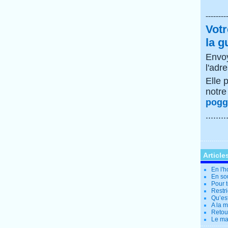
--------
Votr
la g
Envoy
l'adr
Elle 
notr
poggi
........
Article
En l'
En so
Pour t
Restri
Qu’es
A la 
Retour
Le ma