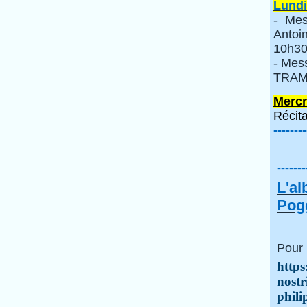
Lundi
- Mes
Anto
10h30
- Mes
TRAMI
Mercr
Récita
--------
-------
L'a
Pogg
Pour 
https
nostr
phili