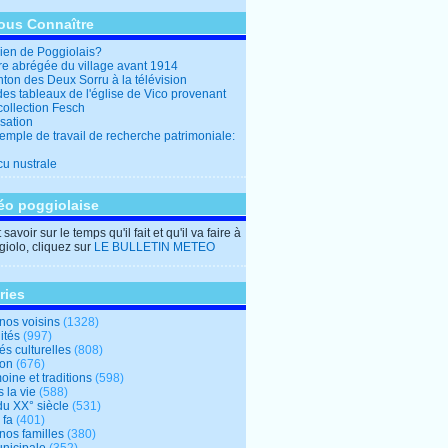
ous Connaître
en de Poggiolais?
ire abrégée du village avant 1914
ton des Deux Sorru à la télévision
des tableaux de l'église de Vico provenant
collection Fesch
sation
emple de travail de recherche patrimoniale:
cu nustrale
éo poggiolaise
savoir sur le temps qu'il fait et qu'il va faire à
iolo, cliquez sur
LE BULLETIN METEO
ries
nos voisins
(1328)
ités
(997)
tés culturelles
(808)
ion
(676)
oine et traditions
(598)
 la vie
(588)
du XX° siècle
(531)
 fa
(401)
nos familles
(380)