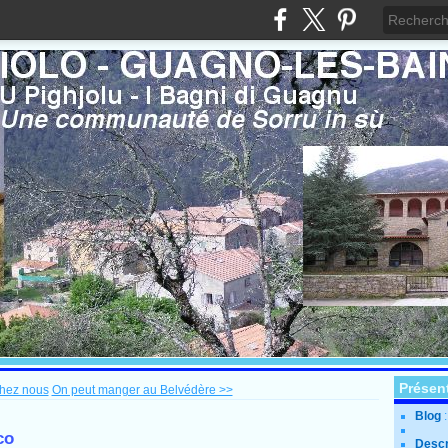
Présen
chez nous
On peut manger au Belvédère >>
Blog
co
Descr