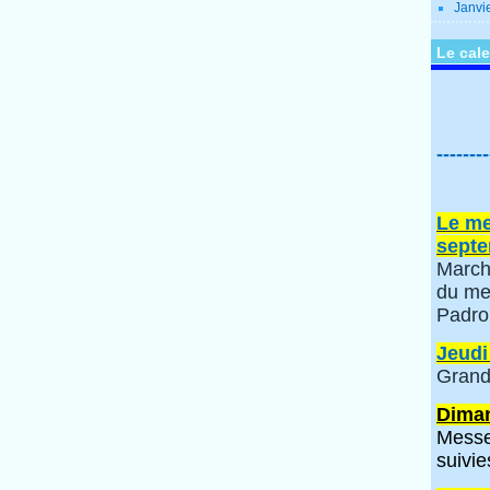
Janvi
Le cale
--------
Le me
septe
March
du me
Padro
Jeudi
Grand
Diman
Messe
suivie