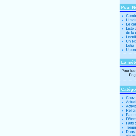
Pour N
Combi
Histo
Le can
Liste 
de la 
Locali
Un ex
Letia
U por
La mét
Pour tout 
Pogg
Catégo
Chez 
Actual
Activi
Relig
Patrim
Fêtons
Faits 
Tempi
Dans 