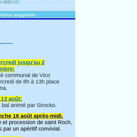
er 2025
(25)
ndrier poggiolais
-------
rcredi jusqu'au 2
mbre:
é communal de Vico
rcredi de 8h à 13h place
na.
 13 août:
 bal animé par Sirocko.
che 16 août après-midi.
 et procession de saint Roch,
s par un apéritif convivial.