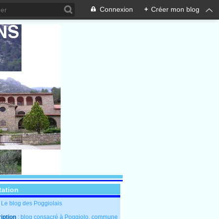
Connexion
+
Créer mon blog
tation
: Le blog des Poggiolais
iption
: blog consacré à Poggiolo, commune