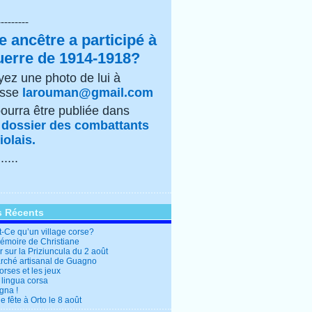
---------
e ancêtre a participé à
uerre de 1914-1918?
ez une photo de lui à
esse
larouman@gmail.com
pourra être publiée dans
e
dossier des combattants
olais.
......
s Récents
t-Ce qu’un village corse?
mémoire de Christiane
 sur la Priziuncula du 2 août
rché artisanal de Guagno
rses et les jeux
 lingua corsa
gna !
 fête à Orto le 8 août