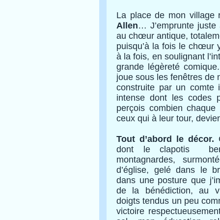
La place de mon village
Allen
… J’emprunte juste 
au chœur antique, total
puisqu’à la fois le chœur y
à la fois, en soulignant l’i
grande légèreté comique. 
joue sous les fenêtres d
construite par un comte it
intense dont les codes 
perçois combien chaque 
ceux qui à leur tour, devi
Tout d’abord le décor.
dont le clapotis
be
montagnardes, surmon
d’église, gelé dans le b
dans une posture que j’im
de la bénédiction, au 
doigts tendus un peu comm
victoire respectueusement