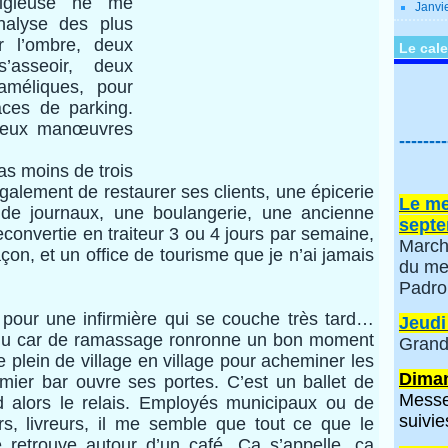
ligieuse ne me
Janvi
nalyse des plus
r l’ombre, deux
Le cale
’asseoir, deux
faméliques, pour
aces de parking.
 Deux manœuvres
--------
s moins de trois
galement de restaurer ses clients, une épicerie
Le me
 de journaux, une boulangerie, une ancienne
septe
econvertie en traiteur 3 ou 4 jours par semaine,
March
çon, et un office de tourisme que je n’ai jamais
du me
Padro
pour une infirmière qui se couche très tard…
Jeudi
 du car de ramassage ronronne un bon moment
Grand
le plein de village en village pour acheminer les
Diman
mier bar ouvre ses portes. C’est un ballet de
Messe
 alors le relais. Employés municipaux ou de
suivie
iers, livreurs, il me semble que tout ce que le
e retrouve autour d’un café. Ca s’appelle, ça