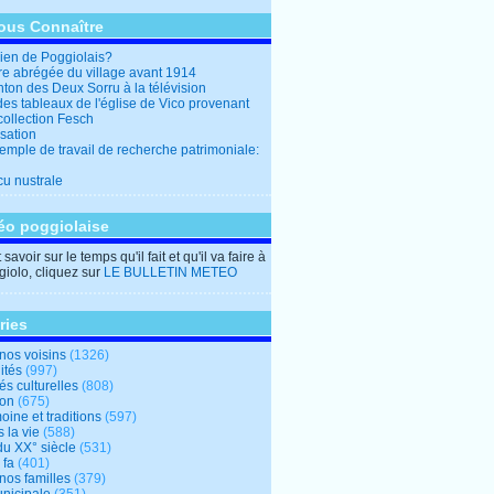
ous Connaître
en de Poggiolais?
ire abrégée du village avant 1914
ton des Deux Sorru à la télévision
des tableaux de l'église de Vico provenant
collection Fesch
sation
emple de travail de recherche patrimoniale:
cu nustrale
éo poggiolaise
savoir sur le temps qu'il fait et qu'il va faire à
iolo, cliquez sur
LE BULLETIN METEO
ries
nos voisins
(1326)
ités
(997)
tés culturelles
(808)
ion
(675)
oine et traditions
(597)
 la vie
(588)
du XX° siècle
(531)
 fa
(401)
nos familles
(379)