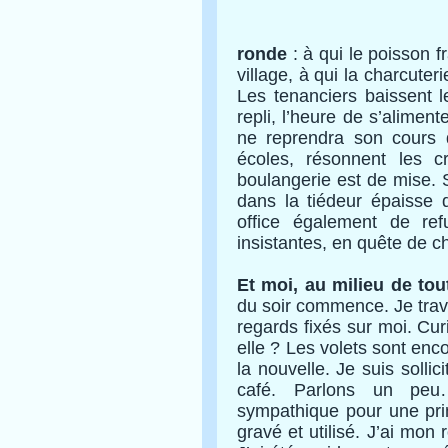
ronde
: à qui le poisson f
village, à qui la charcuter
Les tenanciers baissent l
repli, l’heure de s’aliment
ne reprendra son cours q
écoles, résonnent les c
boulangerie est de mise. S
dans la tiédeur épaisse d
office également de re
insistantes, en quête de 
Et moi, au milieu de tou
du soir commence. Je trav
regards fixés sur moi. Curi
elle ? Les volets sont enco
la nouvelle. Je suis solli
café. Parlons un peu…
sympathique pour une pri
gravé et utilisé. J’ai mon r