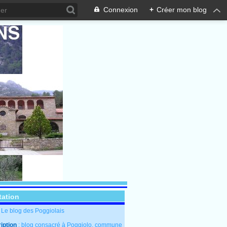
Connexion
+
Créer mon blog
tation
: Le blog des Poggiolais
iption
: blog consacré à Poggiolo, commune