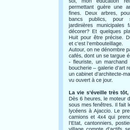
sol, mon éducation re
permettant guère une a
fines. Deux arbres, pou
bancs publics, pour s
jardinières municipales 
décorer? Et quelques pl
Huit pour être précise.
et c’est l’embouteillage.
Autour, on ne dénombre pa
cafés, dont un se targue é
- fleuriste, un marchand
boucherie – galerie d’art r
un cabinet d’architecte-ma
vu ouvert à ce jour.
La vie s’éveille très tôt,
Dès 6 heures, le moteur
sous mes fenêtres. Il fait 
lycéens à Ajaccio. Le pre
camions et 4x4 qui prend
l’Etat, cantonniers, post
village compte d’actifs s