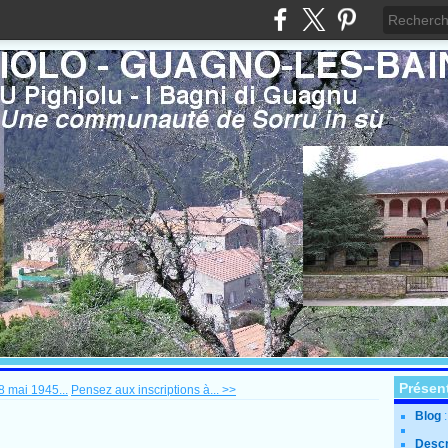
Présen
8 mai 1945...
Pensez aux inscriptions à... >>
Blog
Descr