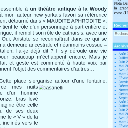
Nota Be
 ressemble à
un théâtre antique à la Woody
la grap
corse (
à mon auteur new yorkais favori sa référence
ement détourné dans « MAUDITE APHRODITE »,
Recher
 tient le rôle d’un personnage à part entière et
ntrigue, il remplit son rôle de catharsis, avec une
Oui, Aristote se reconnaîtrait dans ce qui se
e ma demeure ancestrale et néanmoins cossue –
Archiv
alien, l’ai-je déjà dit ? Il s’y déroule une vie
Août 
pour beaucoup m’échappent encore. Mais je
Juille
fait et geste est commenté à haute voix par
Juin 
Mai 
ennent l’objet des commentaires d’autres…
Avril
Mars
Févri
Cette place s’organise autour
d’une fontaine,
Janvi
rce mes nuits
Déce
Nove
tée d’un homme
Octob
ronze, bras levé
Sept
Août 
agine être celle
Juille
vu de ses deux
Juin 
Mai 
e le « V » de la
Avril
 inclinés vers le
Mars
Févri