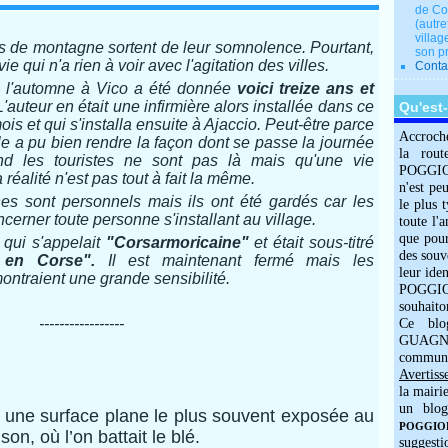
de Co
(autre
villag
es de montagne sortent de leur somnolence. Pourtant,
son p
vie qui n'a rien à voir avec l'agitation des villes.
Conta
de l'automne à Vico a été donnée
voici treize ans et
'auteur en était une infirmière alors installée dans ce
Qu'est
mois et qui s'installa ensuite à Ajaccio. Peut-être parce
Accroch
lle a pu bien rendre la façon dont se passe la journée
la rout
nd les touristes ne sont pas là mais qu'une vie
POGGIOLO
 réalité n'est pas tout à fait la même.
n'est pe
es sont personnels mais ils ont été gardés car les
le plus 
ncerner toute
personne
s'installant au village.
toute l'
que pour
g qui s'appelait
"Corsarmoricaine"
et était sous-titré
des souv
re en Corse".
Il est maintenant fermé mais les
leur iden
 montraient une grande sensibilité.
POGGIOL
souhaito
-----------------
Ce blo
GUAGNO
commun
Avertiss
la mairi
un blog
e une surface plane le plus souvent exposée au
POGGIOLO
son, où l’on battait le blé.
suggesti