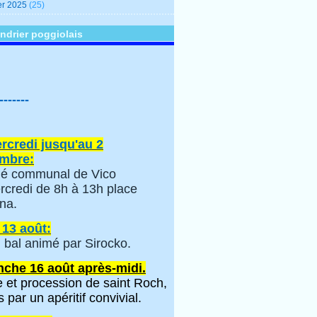
er 2025
(25)
ndrier poggiolais
-------
rcredi jusqu'au 2
mbre:
é communal de Vico
rcredi de 8h à 13h place
na.
 13 août:
 bal animé par Sirocko.
che 16 août après-midi.
 et procession de saint Roch,
s par un apéritif convivial.