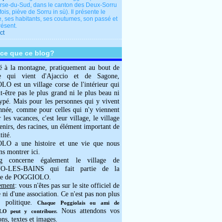
rse-du-Sud, dans le canton des Deux-Sorru
fois, piève de Sorru in sù). Il présente le
e, ses habitants, ses coutumes, son passé et
résent.
ct
-ce que ce blog?
é à la montagne, pratiquement au bout de
e qui vient d'Ajaccio et de Sagone,
 est un village corse de l'intérieur qui
ut-être pas le plus grand ni le plus beau ni
typé. Mais pour les personnes qui y vivent
année, comme pour celles qui n'y viennent
 les vacances, c'est leur village, le village
enirs, des racines, un élément important de
tité.
O a une histoire et une vie que nous
ns montrer ici.
g concerne également le village de
-LES-BAINS qui fait partie de la
e de POGGIOLO.
ement
: vous n'êtes pas sur le site officiel de
e ni d'une association. Ce n'est pas non plus
 politique.
Chaque Poggiolais ou ami de
Nous attendons vos
 peut y contribuer.
ons, textes et images.