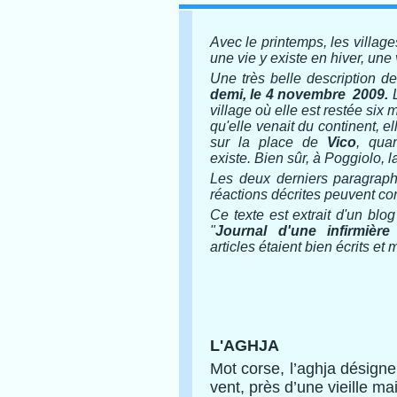
Avec le printemps, les villag
une vie y existe en hiver, une 
Une très belle description 
demi
, le 4 novembre
2009.
L
village où elle est restée six 
qu'elle venait du continent, e
sur la place de
Vico
, qua
existe. Bien sûr, à Poggiolo, la
Les deux derniers paragraph
réactions décrites peuvent co
Ce texte est extrait d'un blo
"
Journal d'une infirmiè
articles étaient bien écrits et
L'AGHJA
Mot corse, l’aghja désign
vent, près d’une vieille mai