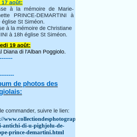
 17 août:
se à la mémoire de Marie-
inette PRINCE-DEMARTINI à
 église St Siméon.
se à la mémoire de Christiane
NI à 18h église St Siméon.
edi 19 août:
l Diana di l'Alban Poggiolo.
-------
--------
lbum de photos des
iolais:
le commander, suivre le lien:
://www.collectiondesphotographes.com/i-
i-antichi-di-u-pighjolu-de-
ppe-prince-demartini.html