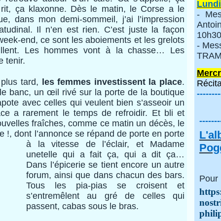
Lundi
rit, ça klaxonne. Dès le matin, le Corse a le
- Mes
que, dans mon demi-sommeil, j’ai l’impression
Anto
tudinal. Il n’en est rien. C’est juste la façon
10h30
week-end, ce sont les aboiements et les grelots
- Mes
illent. Les hommes vont à la chasse… Les
TRAMI
 tenir.
Mercr
plus tard,
les femmes investissent la place
.
Récita
e banc, un œil rivé sur la porte de la boutique
--------
 papote avec celles qui veulent bien s’asseoir un
ace a rarement le temps de refroidir. Et bli et
-------
uvelles fraîches, comme ce matin un décès, le
e !, dont l’annonce se répand de porte en
porte
L'a
à la vitesse de l’éclair, et Madame
Pogg
unetelle qui a fait ça, qui a dit ça…
Dans l’épicerie se tient encore un autre
forum, ainsi que dans chacun des bars.
Pour 
Tous les pia-pias se croisent et
https
s’entremêlent au gré de celles qui
nostr
passent, cabas sous le bras.
phili