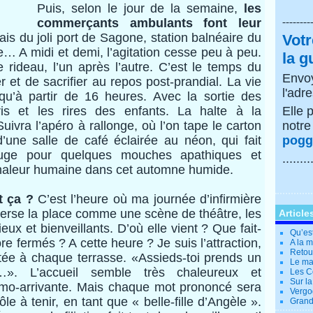
Puis, selon le jour de la semaine,
les
commerçants ambulants font leur
--------
rais du joli port de Sagone, station balnéaire du
Votr
ie… A midi et demi, l’agitation cesse peu à peu.
la g
e rideau, l’un après l’autre. C’est le temps du
Envoy
er et de sacrifier au repos post-prandial. La vie
l'adr
u’à partir de 16 heures. Avec la sortie des
ris et les rires des enfants. La halte à la
Elle 
uivra l’apéro à rallonge, où l’on tape le carton
notr
’une salle de café éclairée au néon, qui fait
poggi
fuge pour quelques mouches apathiques et
........
chaleur humaine dans cet automne humide.
t ça ?
C’est l’heure où ma journée d’infirmière
erse la place comme une scène de théâtre, les
Article
eux et bienveillants. D’où elle vient ? Que fait-
Qu’es
re fermés ? A cette heure ? Je suis l’attraction,
A la 
Retour
citée à chaque terrasse. «Assieds-toi prends un
Le ma
». L’accueil semble très chaleureux et
Les Co
Sur la
mo-arrivante. Mais chaque mot prononcé sera
Vergo
ôle à tenir, en tant que « belle-fille d’Angèle ».
Grande