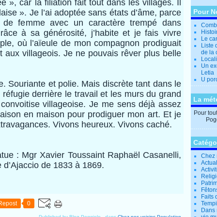
», car la filiation fait tout dans les villages. Il
laise ». Je l’ai adoptée sans états d’âme, parce
Pour N
 de femme avec un caractère trempé dans
Combi
râce à sa générosité, j’habite et je fais vivre
Histo
Le can
ple, où l’aïeule de mon compagnon prodiguait
Liste 
t aux villageois. Je ne pouvais rêver plus belle
de la 
Locali
Un ex
Letia
U por
e. Souriante et polie. Mais discrète tant dans le
réfugie derrière le travail et les murs du grand
La mét
 convoitise villageoise. Je me sens déjà assez
ison en maison pour prodiguer mon art. Et je
Pour tout 
Pogg
xtravagances. Vivons heureux. Vivons caché.
Catégo
tatue : Mgr Xavier Toussaint Raphaël Casanelli,
Chez 
Actual
 d’Ajaccio de 1833 à 1869.
Activi
Relig
Patrim
Fêtons
Faits 
Repost
0
Tempi
Dans 
Published by Blog Poggiolo
-
dans
Chez nos voisins
Population