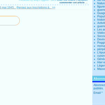
vie m
commenter cet article
…
Natur
figure
8 mai 1945...
Pensez aux inscriptions à... >>
guerr
Guagn
Popul
histoi
Activi
guerr
Les a
Vidéo
Socci
Devin
Poggio
monu
périp
L'épu
cuisi
Généa
Hier 
Lége
Mauva
Abonne
Abonnez-
publiés.
Email