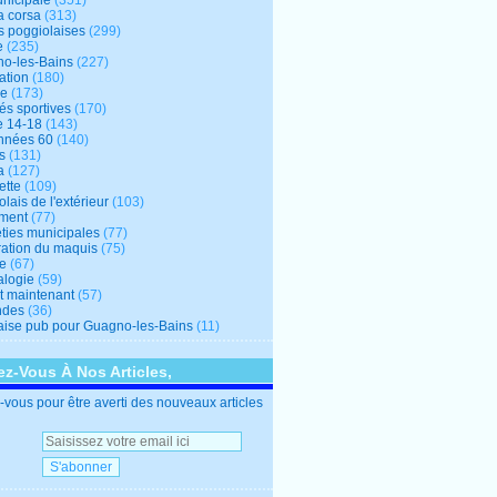
unicipale
(351)
a corsa
(313)
s poggiolaises
(299)
e
(235)
o-les-Bains
(227)
ation
(180)
re
(173)
tés sportives
(170)
e 14-18
(143)
nnées 60
(140)
s
(131)
a
(127)
ette
(109)
lais de l'extérieur
(103)
ment
(77)
éties municipales
(77)
ration du maquis
(75)
ne
(67)
logie
(59)
et maintenant
(57)
ndes
(36)
ise pub pour Guagno-les-Bains
(11)
z-Vous À Nos Articles,
vous pour être averti des nouveaux articles