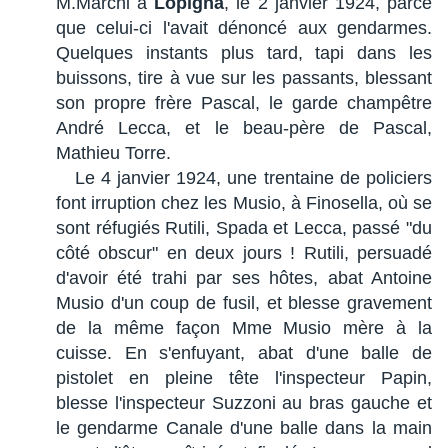
M.Marchi à
Lopigna
, le 2 janvier 1924, parce
que celui-ci l'avait dénoncé aux gendarmes.
Quelques instants plus tard, tapi dans les
buissons, tire à vue sur les passants, blessant
son propre frère Pascal, le garde champêtre
André Lecca, et le beau-père de Pascal,
Mathieu Torre.
Le 4 janvier 1924, une trentaine de policiers
font irruption chez les Musio, à Finosella, où se
sont réfugiés Rutili, Spada et Lecca, passé "du
côté obscur" en deux jours ! Rutili, persuadé
d'avoir été trahi par ses hôtes, abat Antoine
Musio d'un coup de fusil, et blesse gravement
de la même façon Mme Musio mère à la
cuisse. En s'enfuyant, abat d'une balle de
pistolet en pleine tête l'inspecteur Papin,
blesse l'inspecteur Suzzoni au bras gauche et
le gendarme Canale d'une balle dans la main