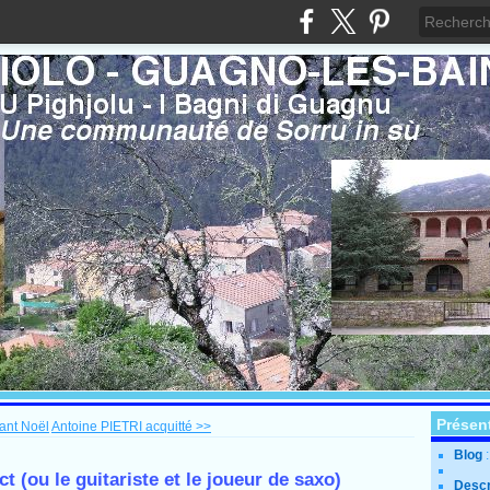
Présen
ant Noël
Antoine PIETRI acquitté >>
Blog
t (ou le guitariste et le joueur de saxo)
Descr