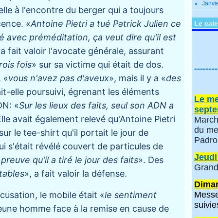
Janvi
elle à l'encontre du berger qui a toujours
ence. «
Antoine Pietri a tué Patrick Julien ce
Le cale
 tué avec préméditation, ça veut dire qu'il est
 a fait valoir l'avocate générale, assurant
rois fois
» sur sa victime qui était de dos.
--------
 «
vous n'avez pas d'aveux
», mais il y a «
des
ait-elle poursuivi, égrenant les éléments
Le me
DN: «
Sur les lieux des faits, seul son ADN a
septe
Elle avait également relevé qu'Antoine Pietri
March
du me
sur le tee-shirt qu'il portait le jour de
Padro
ui s'était révélé couvert de particules de
Jeudi
«
preuve qu'il a tiré le jour des faits
». Des
Grand
tables
», a fait valoir la défense.
Diman
cusation, le mobile était «
le sentiment
Messe
suivie
jeune homme face à la remise en cause de