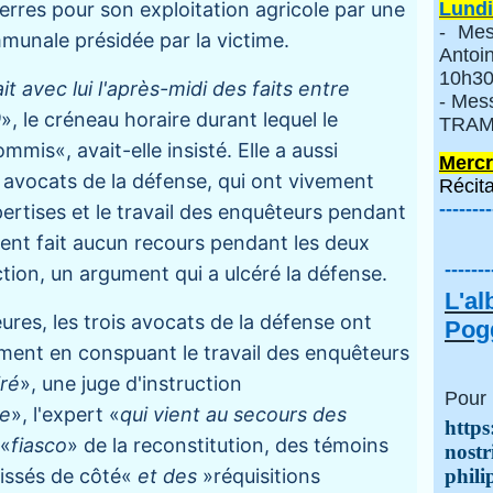
 terres pour son exploitation agricole par une
Lundi
- Mes
munale présidée par la victime.
Anto
10h30
t avec lui l'après-midi des faits entre
- Mes
0
», le créneau horaire durant lequel le
TRAMI
mmis«, avait-elle insisté. Elle a aussi
Mercr
 avocats de la défense, qui ont vivement
Récita
--------
ertises et le travail des enquêteurs pendant
ient fait aucun recours pendant les deux
-------
tion, un argument qui a ulcéré la défense.
L'a
res, les trois avocats de la défense ont
Pogg
ement en conspuant le travail des enquêteurs
iré
», une juge d'instruction
Pour 
ée
», l'expert «
qui vient au secours des
https
 «
fiasco
» de la reconstitution, des témoins
nostr
aissés de côté«
et des
»réquisitions
phili