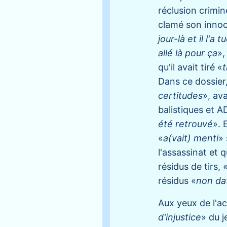
réclusion crimin
clamé son innoc
jour-là et il l'a
allé là pour ça
»,
qu'il avait tiré «
t
Dans ce dossier,
certitudes
», av
balistiques et A
été retrouvé
». 
«
a(vait) menti
» 
l'assassinat et q
résidus de tirs, 
résidus «
non da
Aux yeux de l'ac
d'injustice
» du 