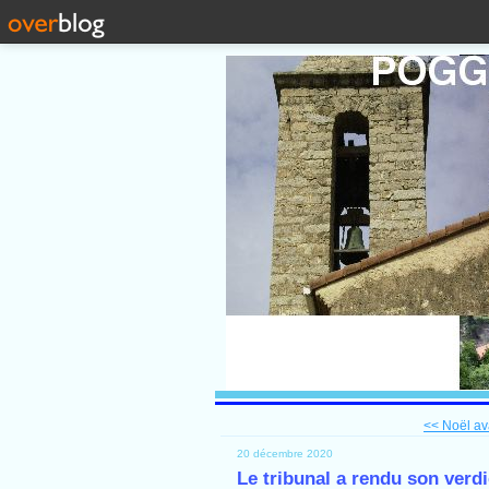
<< Noël av
20 décembre 2020
Le tribunal a rendu son verdic