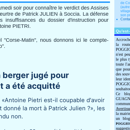
de Co
amedi soir pour connaître le verdict des Assises
(autre
villag
 meurtre de Patrick JULIEN à Soccia. La défense
son p
 insuffisances du dossier d'instruction pour
Conta
ntoine PIETRI.
Qu'est
el "Corse-Matin", nous donnons ici le compte-
Accroch
la rout
o".
POGGIOLO
n'est pe
le plus 
toute l'
que pour
n berger jugé pour
des souv
leur iden
t a été acquitté
POGGIOL
souhaito
Ce blo
 «Antoine Pietri est-il coupable d'avoir
GUAGNO
commun
 donné la mort à Patrick Julien ?», les
Avertiss
la mairi
ondu non.
un blog
POGGIOLO
suggesti