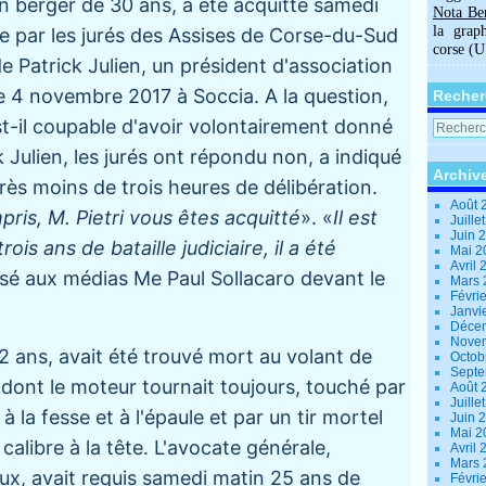
un berger de 30 ans, a été acquitté samedi
Nota Be
la grap
e par les jurés des Assises de Corse-du-Sud
corse (
de Patrick Julien, un président d'association
 le 4 novembre 2017 à Soccia. A la question,
Recher
st-il coupable d'avoir volontairement donné
k Julien, les jurés ont répondu non, a indiqué
Archiv
rès moins de trois heures de délibération.
Août 
ris, M. Pietri vous êtes acquitté
». «
Il est
Juille
Juin 
ois ans de bataille judiciaire, il a été
Mai 
Avril
issé aux médias Me Paul Sollacaro devant le
Mars
Févri
Janvi
Déce
Nove
52 ans, avait été trouvé mort au volant de
Octob
Sept
 dont le moteur tournait toujours, touché par
Août 
Juille
à la fesse et à l'épaule et par un tir mortel
Juin 
Mai 
 calibre à la tête. L'avocate générale,
Avril
Mars
ux, avait requis samedi matin 25 ans de
Févri