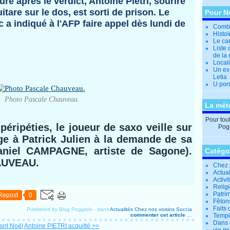
re après le verdict, Antoine Pietri, sourire
itare sur le dos, est sorti de prison. Le
Pour N
c a indiqué à l'AFP faire appel dès lundi de
Combi
Histo
Le can
Liste 
de la 
Locali
Un ex
Letia
U por
Photo Pascale Chauveau.
La mét
Pour tout 
péripéties, le joueur de saxo veille sur
Pogg
 à Patrick Julien à la demande de sa
aniel CAMPAGNE, artiste de Sagone).
Catégo
AUVEAU.
Chez 
Actual
Activi
Relig
Patrim
Repost
0
Fêtons
Faits 
Published by Blog Poggiolo
-
dans
Actualités
Chez nos voisins
Soccia
commenter cet article
…
Tempi
Dans 
ant Noël
Antoine PIETRI acquitté >>