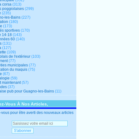
unicipale
(352)
a corsa
(313)
s poggiolaises
(299)
e
(235)
o-les-Bains
(227)
ation
(180)
re
(173)
tés sportives
(170)
e 14-18
(143)
nnées 60
(140)
s
(131)
a
(127)
ette
(109)
lais de l'extérieur
(103)
ment
(77)
éties municipales
(77)
ration du maquis
(75)
ne
(67)
logie
(59)
et maintenant
(57)
ndes
(37)
ise pub pour Guagno-les-Bains
(11)
z-Vous À Nos Articles,
vous pour être averti des nouveaux articles