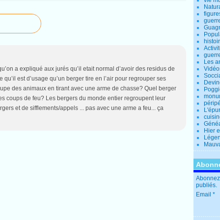
vie m
Natur
figure
guerr
Guagn
Popul
histoi
Activi
guerr
Les a
qu’on a expliqué aux jurés qu’il etait normal d’avoir des residus de
Vidéo
Socci
rce qu’il est d’usage qu’un berger tire en l’air pour regrouper ses
Devin
upe des animaux en tirant avec une arme de chasse? Quel berger
Poggio
monu
es coups de feu? Les bergers du monde entier regroupent leur
périp
gers et de sifflements/appels ... pas avec une arme a feu... ça
L'épu
cuisi
Généa
Hier 
Lége
Mauva
Abonne
Abonnez-
publiés.
Email