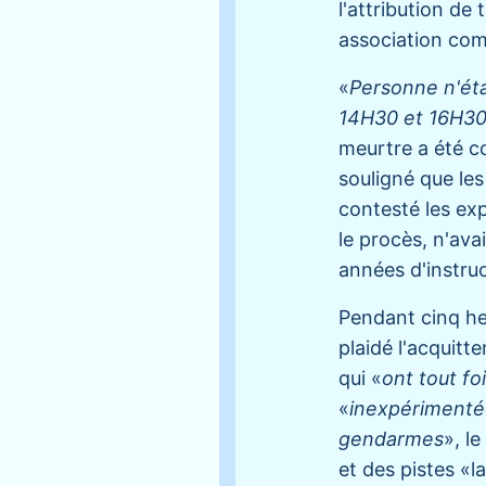
l'attribution de
association com
«
Personne n'étai
14H30 et 16H3
meurtre a été co
souligné que les
contesté les exp
le procès, n'ava
années d'instruc
Pendant cinq heu
plaidé l'acquitt
qui «
ont tout fo
«
inexpériment
gendarmes
», le
et des pistes «l