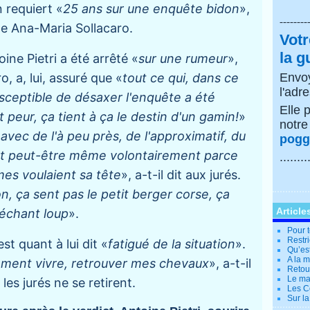
 requiert «
25 ans sur une enquête bidon
»,
--------
Me Ana-Maria Sollacaro.
Votr
la g
ine Pietri a été arrêté «
sur une rumeur
»,
o, a, lui, assuré que «
tout ce qui, dans ce
Envoy
l'adr
usceptible de désaxer l'enquête a été
Elle 
t peur, ça tient à ça le destin d'un gamin!
»
notr
avec de l'à peu près, de l'approximatif, du
poggi
t et peut-être même volontairement parce
........
es voulaient sa tête
», a-t-il dit aux jurés.
n, ça sent pas le petit berger corse, ça
Article
échant loup
».
Pour t
Restri
est quant à lui dit «
fatigué de la situation
».
Qu’es
A la 
ement vivre, retrouver mes chevaux
», a-t-il
Retour
Le ma
les jurés ne se retirent.
Les Co
Sur la