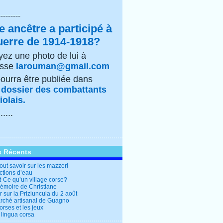
---------
e ancêtre a participé à
uerre de 1914-1918?
ez une photo de lui à
esse
larouman@gmail.com
pourra être publiée dans
e
dossier des combattants
olais.
......
s Récents
out savoir sur les mazzeri
ctions d’eau
t-Ce qu’un village corse?
mémoire de Christiane
 sur la Priziuncula du 2 août
rché artisanal de Guagno
rses et les jeux
 lingua corsa