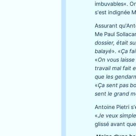
imbuvables«. On
s'est indignée 
Assurant qu'Anto
Me Paul Sollacar
dossier, était s
balayé
». «
Ça fai
«
On vous laisse 
travail mal fai
que les gendarm
«
Ça sent pas bo
sent le grand m
Antoine Pietri s'
«
Je veux simpl
glissé avant que 