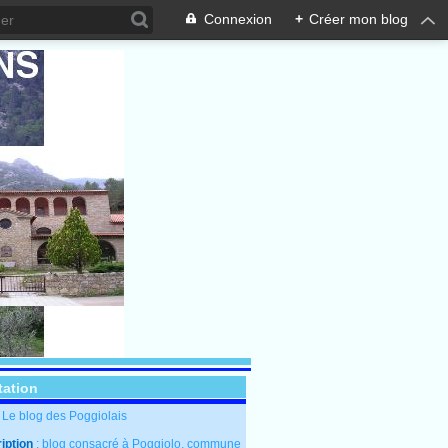
Connexion
+
Créer mon blog
tation
: Le blog des Poggiolais
iption
: blog consacré à Poggiolo, commune