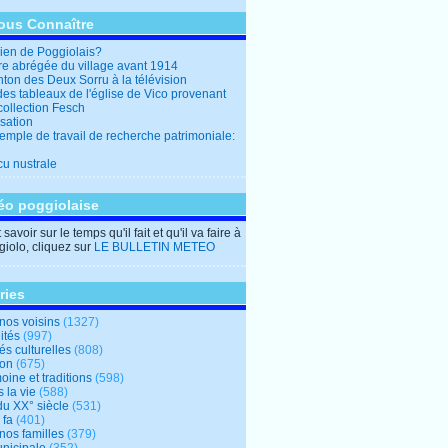
ous Connaître
en de Poggiolais?
ire abrégée du village avant 1914
ton des Deux Sorru à la télévision
des tableaux de l'église de Vico provenant
collection Fesch
sation
emple de travail de recherche patrimoniale:
cu nustrale
éo poggiolaise
savoir sur le temps qu'il fait et qu'il va faire à
iolo, cliquez sur
LE BULLETIN METEO
ries
nos voisins
(1327)
ités
(997)
tés culturelles
(808)
ion
(675)
oine et traditions
(598)
 la vie
(588)
du XX° siècle
(531)
 fa
(401)
nos familles
(379)