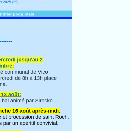
er 2025
(25)
ndrier poggiolais
-------
rcredi jusqu'au 2
mbre:
é communal de Vico
rcredi de 8h à 13h place
na.
 13 août:
 bal animé par Sirocko.
che 16 août après-midi.
 et procession de saint Roch,
s par un apéritif convivial.