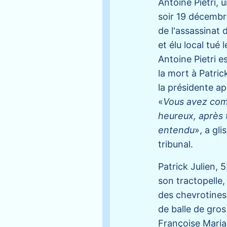
Antoine Pietri, 
soir 19 décembr
de l'assassinat 
et élu local tué
Antoine Pietri e
la mort à Patric
la présidente ap
«
Vous avez comp
heureux, après tr
entendu
», a gl
tribunal.
Patrick Julien, 
son tractopelle,
des chevrotines 
de balle de gros
Françoise Maria