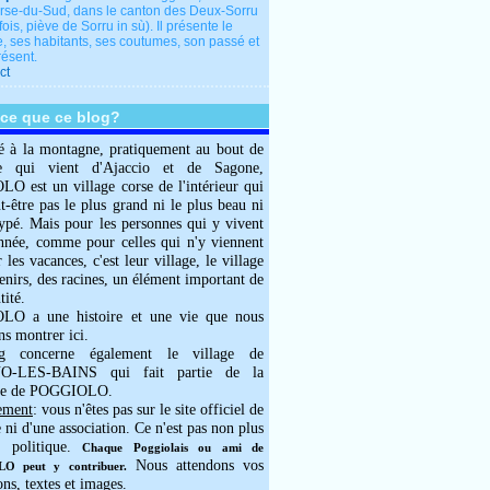
rse-du-Sud, dans le canton des Deux-Sorru
fois, piève de Sorru in sù). Il présente le
e, ses habitants, ses coutumes, son passé et
résent.
ct
-ce que ce blog?
é à la montagne, pratiquement au bout de
e qui vient d'Ajaccio et de Sagone,
 est un village corse de l'intérieur qui
ut-être pas le plus grand ni le plus beau ni
typé. Mais pour les personnes qui y vivent
année, comme pour celles qui n'y viennent
 les vacances, c'est leur village, le village
enirs, des racines, un élément important de
tité.
O a une histoire et une vie que nous
ns montrer ici.
g concerne également le village de
-LES-BAINS qui fait partie de la
e de POGGIOLO.
ement
: vous n'êtes pas sur le site officiel de
e ni d'une association. Ce n'est pas non plus
 politique.
Chaque Poggiolais ou ami de
Nous attendons vos
 peut y contribuer.
ons, textes et images.