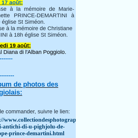
 17 août:
se à la mémoire de Marie-
inette PRINCE-DEMARTINI à
 église St Siméon.
se à la mémoire de Christiane
NI à 18h église St Siméon.
edi 19 août:
l Diana di l'Alban Poggiolo.
-------
--------
lbum de photos des
iolais:
le commander, suivre le lien:
://www.collectiondesphotographes.com/i-
i-antichi-di-u-pighjolu-de-
ppe-prince-demartini.html