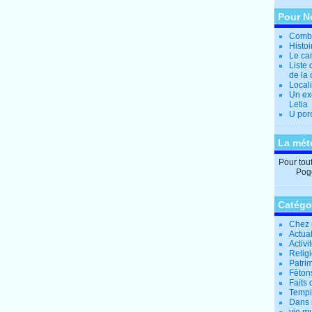
Pour N
Combi
Histo
Le can
Liste 
de la 
Locali
Un ex
Letia
U por
La mét
Pour tout 
Pogg
Catégo
Chez 
Actual
Activi
Relig
Patrim
Fêtons
Faits 
Tempi
Dans 