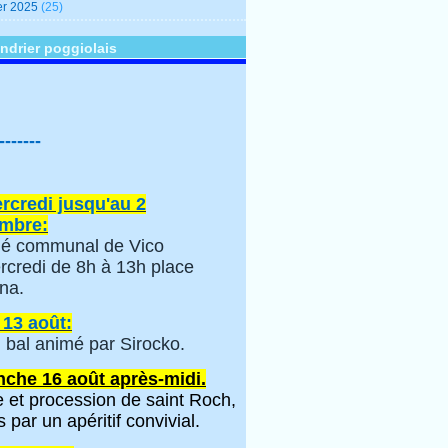
er 2025
(25)
ndrier poggiolais
-------
rcredi jusqu'au 2
mbre:
é communal de Vico
rcredi de 8h à 13h place
na.
 13 août:
 bal animé par Sirocko.
che 16 août après-midi.
 et procession de saint Roch,
s par un apéritif convivial.