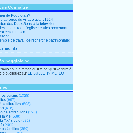
ous Connaître
en de Poggiolais?
ire abrégée du village avant 1914
ton des Deux Sorru à la télévision
des tableaux de l'église de Vico provenant
collection Fesch
sation
emple de travail de recherche patrimoniale:
cu nustrale
éo poggiolaise
savoir sur le temps qu'il fait et qu'il va faire à
iolo, cliquez sur
LE BULLETIN METEO
ries
nos voisins
(1328)
ités
(997)
tés culturelles
(808)
ion
(676)
oine et traditions
(598)
 la vie
(588)
du XX° siècle
(531)
 fa
(401)
nos familles
(380)