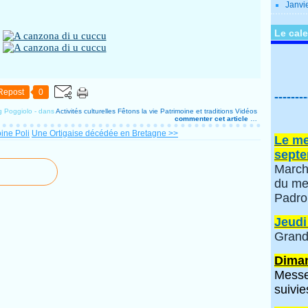
Janvi
Le cale
Repost
0
--------
g Poggiolo
-
dans
Activités culturelles
Fêtons la vie
Patrimoine et traditions
Vidéos
commenter cet article
…
ine Poli
Une Ortigaise décédée en Bretagne >>
Le me
septe
March
du me
Padro
Jeudi
Grand
Diman
Messe
suivie