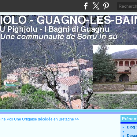
Présen
ine Poli
Une Ortigaise décédée en Bretagne >>
Blog
Descr