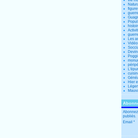
vie m
Natur
figure
guerr
Guagn
Popul
histoi
Activi
guerr
Les a
Vidéo
Socci
Devin
Poggio
monu
périp
L'épu
cuisi
Généa
Hier 
Lége
Mauva
Abonne
Abonnez-
publiés.
Email