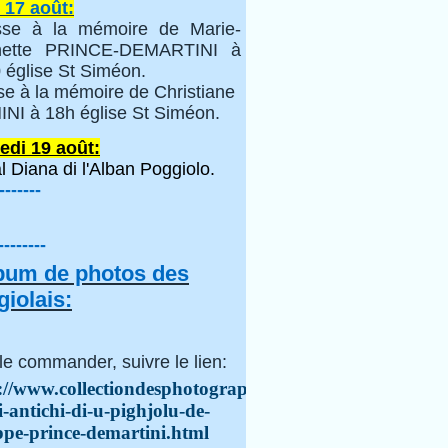
 17 août:
se à la mémoire de Marie-
inette PRINCE-DEMARTINI à
 église St Siméon.
se à la mémoire de Christiane
NI à 18h église St Siméon.
edi 19 août:
l Diana di l'Alban Poggiolo.
-------
--------
lbum de photos des
iolais:
le commander, suivre le lien:
://www.collectiondesphotographes.com/i-
i-antichi-di-u-pighjolu-de-
ppe-prince-demartini.html