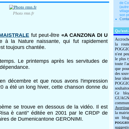
de Co
(autre
villag
Photo rmn.fr
son p
Conta
Qu'est
MAISTRALE
fut peut-être
«A CANZONA DI U
Accroch
e à la Nature naissante, qui fut rapidement
la rout
est toujours chantée.
POGGIOLO
n'est pe
le plus 
temps. Le printemps après les servitudes de
toute l'
'indépendance.
que pour
des souv
leur iden
n décembre et que nous avons l'impression
POGGIOL
0 a été un long hiver, cette chanson donne du
souhaito
Ce blo
GUAGNO
commun
oème se trouve en dessous de la vidéo. Il est
Avertiss
"Risa è
canti" éditée en 2001 par le CRDP de
la mairi
un blog
aires de Dumenicantone GERONIMI.
POGGIOLO
suggesti