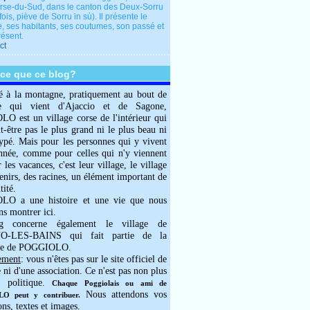
rse-du-Sud, dans le canton des Deux-Sorru
fois, piève de Sorru in sù). Il présente le
e, ses habitants, ses coutumes, son passé et
résent.
ct
-ce que ce blog?
é à la montagne, pratiquement au bout de
e qui vient d'Ajaccio et de Sagone,
 est un village corse de l'intérieur qui
ut-être pas le plus grand ni le plus beau ni
typé. Mais pour les personnes qui y vivent
année, comme pour celles qui n'y viennent
 les vacances, c'est leur village, le village
enirs, des racines, un élément important de
tité.
O a une histoire et une vie que nous
ns montrer ici.
g concerne également le village de
-LES-BAINS qui fait partie de la
e de POGGIOLO.
ement
: vous n'êtes pas sur le site officiel de
e ni d'une association. Ce n'est pas non plus
 politique.
Chaque Poggiolais ou ami de
Nous attendons vos
 peut y contribuer.
ons, textes et images.