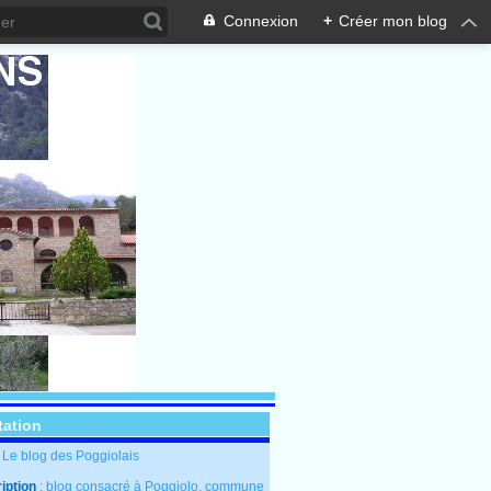
Connexion
+
Créer mon blog
tation
: Le blog des Poggiolais
iption
: blog consacré à Poggiolo, commune