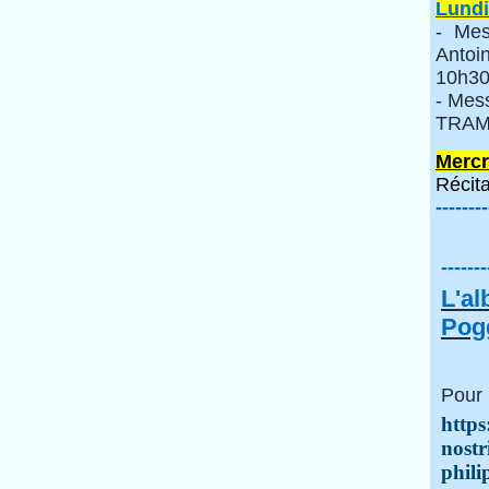
Lundi
- Mes
Anto
10h30
- Mes
TRAMI
Mercr
Récita
--------
-------
L'a
Pogg
Pour 
https
nostr
phili