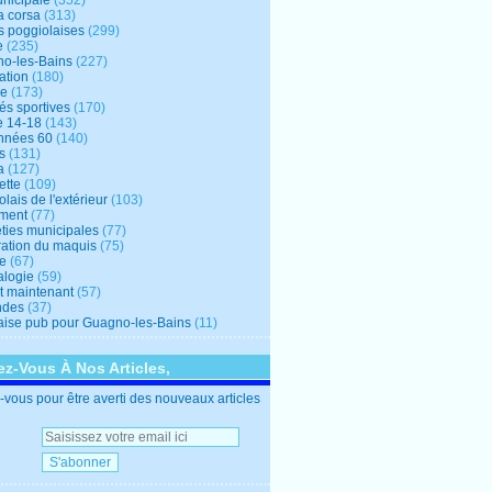
unicipale
(352)
a corsa
(313)
s poggiolaises
(299)
e
(235)
o-les-Bains
(227)
ation
(180)
re
(173)
tés sportives
(170)
e 14-18
(143)
nnées 60
(140)
s
(131)
a
(127)
ette
(109)
lais de l'extérieur
(103)
ment
(77)
éties municipales
(77)
ration du maquis
(75)
ne
(67)
logie
(59)
et maintenant
(57)
ndes
(37)
ise pub pour Guagno-les-Bains
(11)
z-Vous À Nos Articles,
vous pour être averti des nouveaux articles