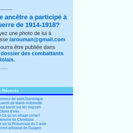
---------
e ancêtre a participé à
uerre de 1914-1918?
ez une photo de lui à
esse
larouman@gmail.com
pourra être publiée dans
e
dossier des combattants
olais.
......
s Récents
honneur de saint Dominique
uvenir de Marie-Antoinette
out savoir sur les mazzeri
ctions d’eau
t-Ce qu’un village corse?
mémoire de Christiane
 sur la Priziuncula du 2 août
rché artisanal de Guagno