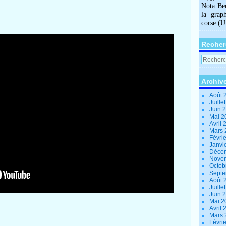
Nota Be
la grap
corse (
Recher
Archiv
Août 
Juille
Juin 
Mai 
Avril
Mars
Févri
Janvi
Déce
Nove
Octob
Sept
Août 
Juille
Juin 
Mai 
Avril
Mars
Févri