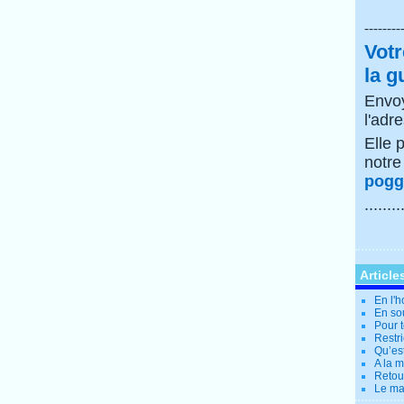
--------
Votr
la g
Envoy
l'adr
Elle 
notr
poggi
........
Article
En l'
En so
Pour t
Restri
Qu’es
A la 
Retour
Le ma