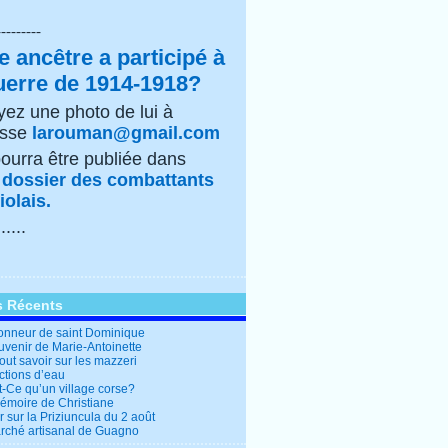
---------
e ancêtre a participé à
uerre de 1914-1918?
ez une photo de lui à
esse
larouman@gmail.com
pourra être publiée dans
e
dossier des combattants
olais.
......
s Récents
honneur de saint Dominique
uvenir de Marie-Antoinette
out savoir sur les mazzeri
ctions d’eau
t-Ce qu’un village corse?
mémoire de Christiane
 sur la Priziuncula du 2 août
rché artisanal de Guagno