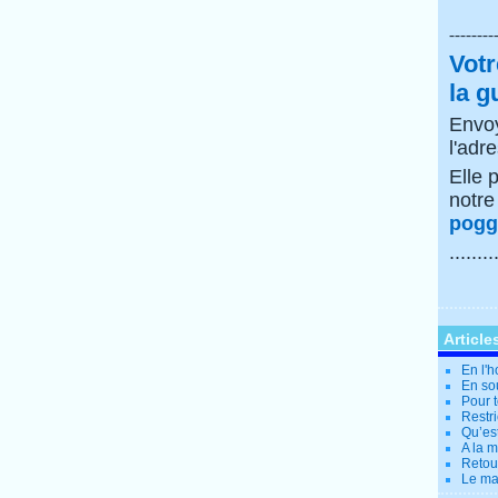
--------
Votr
la g
Envoy
l'adr
Elle 
notr
poggi
........
Article
En l'
En so
Pour t
Restri
Qu’es
A la 
Retour
Le ma