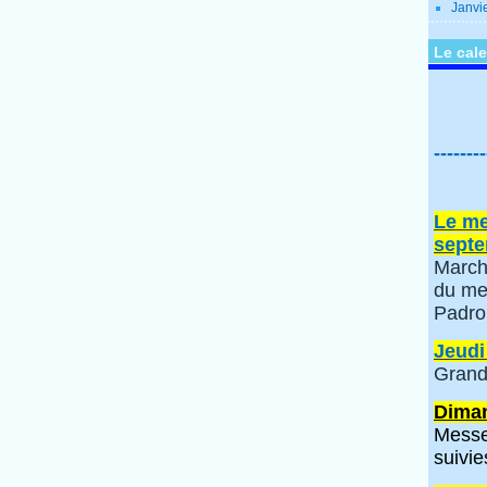
Janvi
Le cale
--------
Le me
septe
March
du me
Padro
Jeudi
Grand
Diman
Messe
suivie