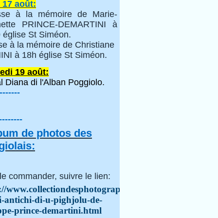
 17 août:
se à la mémoire de Marie-
inette PRINCE-DEMARTINI à
 église St Siméon.
se à la mémoire de Christiane
NI à 18h église St Siméon.
edi 19 août:
l Diana di l'Alban Poggiolo.
-------
--------
lbum de photos des
iolais:
le commander, suivre le lien:
://www.collectiondesphotographes.com/i-
i-antichi-di-u-pighjolu-de-
ppe-prince-demartini.html