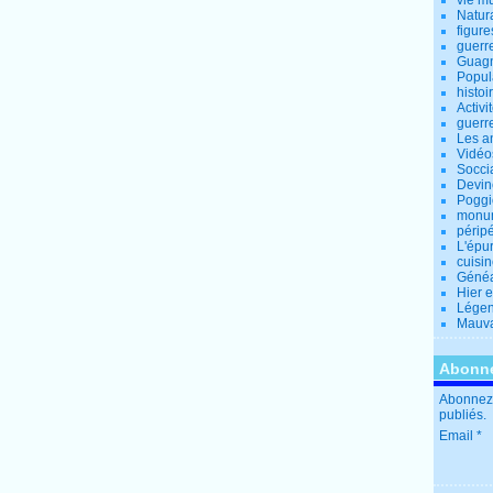
vie m
Natur
figure
guerr
Guagn
Popul
histoi
Activi
guerr
Les a
Vidéo
Socci
Devin
Poggio
monu
périp
L'épu
cuisi
Généa
Hier 
Lége
Mauva
Abonne
Abonnez-
publiés.
Email