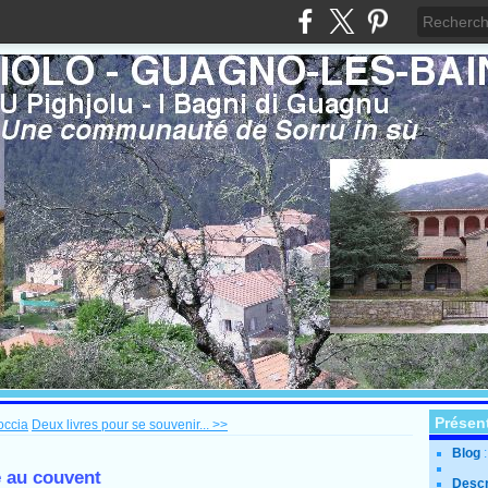
Présen
occia
Deux livres pour se souvenir... >>
Blog
e au couvent
Descr