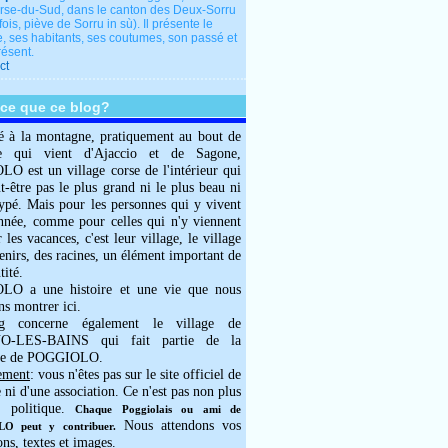
rse-du-Sud, dans le canton des Deux-Sorru
fois, piève de Sorru in sù). Il présente le
e, ses habitants, ses coutumes, son passé et
résent.
ct
-ce que ce blog?
é à la montagne, pratiquement au bout de
e qui vient d'Ajaccio et de Sagone,
 est un village corse de l'intérieur qui
ut-être pas le plus grand ni le plus beau ni
typé. Mais pour les personnes qui y vivent
année, comme pour celles qui n'y viennent
 les vacances, c'est leur village, le village
enirs, des racines, un élément important de
tité.
O a une histoire et une vie que nous
ns montrer ici.
g concerne également le village de
-LES-BAINS qui fait partie de la
e de POGGIOLO.
ement
: vous n'êtes pas sur le site officiel de
e ni d'une association. Ce n'est pas non plus
 politique.
Chaque Poggiolais ou ami de
Nous attendons vos
 peut y contribuer.
ons, textes et images.