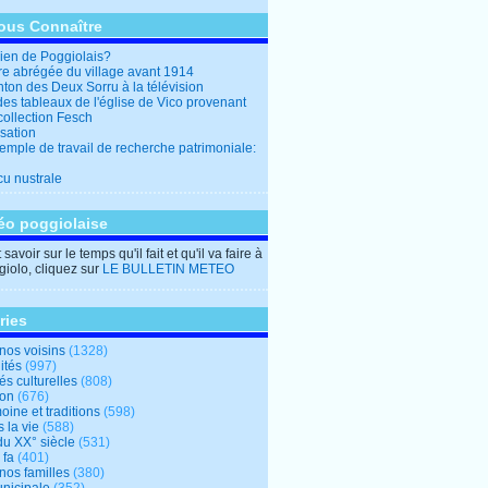
ous Connaître
en de Poggiolais?
ire abrégée du village avant 1914
ton des Deux Sorru à la télévision
des tableaux de l'église de Vico provenant
collection Fesch
sation
emple de travail de recherche patrimoniale:
cu nustrale
éo poggiolaise
savoir sur le temps qu'il fait et qu'il va faire à
iolo, cliquez sur
LE BULLETIN METEO
ries
nos voisins
(1328)
ités
(997)
tés culturelles
(808)
ion
(676)
oine et traditions
(598)
 la vie
(588)
du XX° siècle
(531)
 fa
(401)
nos familles
(380)