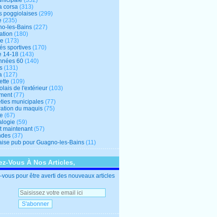
unicipale
(352)
a corsa
(313)
s poggiolaises
(299)
e
(235)
o-les-Bains
(227)
ation
(180)
re
(173)
tés sportives
(170)
e 14-18
(143)
nnées 60
(140)
s
(131)
a
(127)
ette
(109)
lais de l'extérieur
(103)
ment
(77)
éties municipales
(77)
ration du maquis
(75)
ne
(67)
logie
(59)
et maintenant
(57)
ndes
(37)
ise pub pour Guagno-les-Bains
(11)
z-Vous À Nos Articles,
vous pour être averti des nouveaux articles