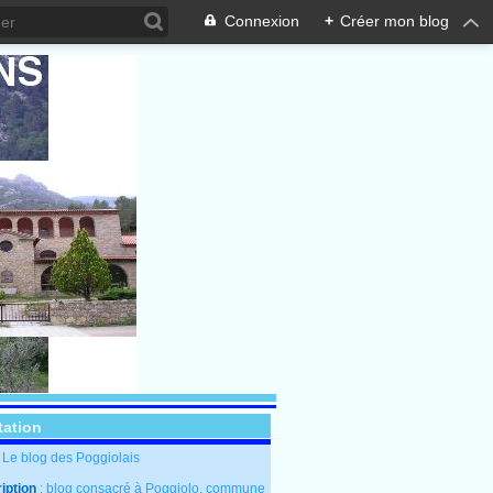
Connexion
+
Créer mon blog
tation
: Le blog des Poggiolais
iption
: blog consacré à Poggiolo, commune