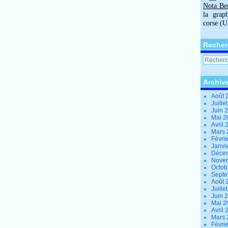
Nota Be
la grap
corse (
Recher
Archiv
Août 
Juille
Juin 
Mai 
Avril
Mars
Févri
Janvi
Déce
Nove
Octob
Sept
Août 
Juille
Juin 
Mai 
Avril
Mars
Févri