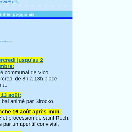
er 2025
(25)
ndrier poggiolais
-------
rcredi jusqu'au 2
mbre:
é communal de Vico
rcredi de 8h à 13h place
na.
 13 août:
 bal animé par Sirocko.
che 16 août après-midi.
 et procession de saint Roch,
s par un apéritif convivial.