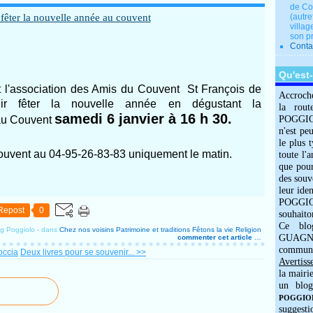
de Co
(autre
villag
son p
Conta
Qu'est
 l'association des Amis du Couvent St François de
Accroch
ir fêter la nouvelle année en dégustant la
la rout
samedi 6 janvier à 16 h 30.
au Couvent
POGGIOLO
n'est pe
le plus 
 couvent au 04-95-26-83-83 uniquement le matin.
toute l'
que pour
des souv
leur iden
POGGIOL
Repost
0
souhaito
Ce blo
og Poggiolo
-
dans
Chez nos voisins
Patrimoine et traditions
Fêtons la vie
Religion
GUAGNO
commenter cet article
…
commun
occia
Deux livres pour se souvenir... >>
Avertiss
la mairi
un blog
POGGIOLO
suggesti