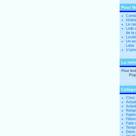
Pour N
Combi
Histo
Le can
Liste 
de la 
Locali
Un ex
Letia
U por
La mét
Pour tout 
Pogg
Catégo
Chez 
Actual
Activi
Relig
Patrim
Fêtons
Faits 
Tempi
Dans 