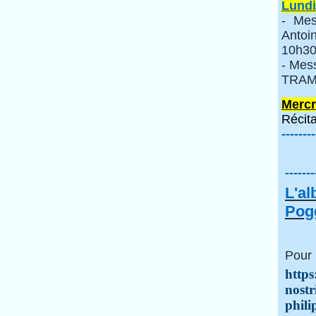
Lundi
- Mes
Anto
10h30
- Mes
TRAMI
Mercr
Récita
--------
-------
L'a
Pogg
Pour 
https
nostr
phili