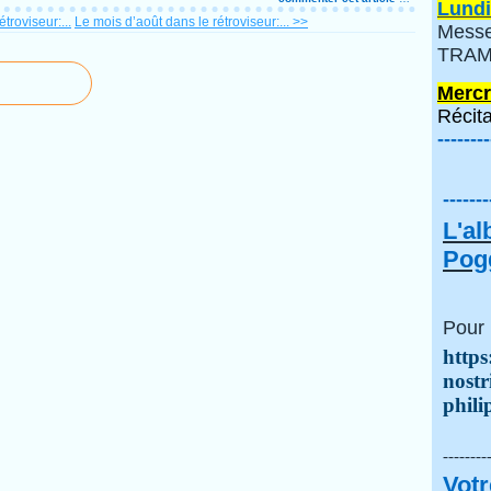
Lundi
troviseur:...
Le mois d’août dans le rétroviseur:... >>
Messe
TRAMI
Mercr
Récita
--------
-------
L'a
Pogg
Pour 
https
nostr
phili
--------
Votr