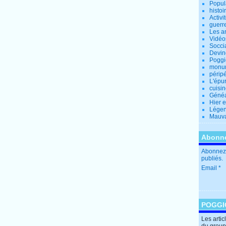
Popul
histoi
Activi
guerr
Les a
Vidéo
Socci
Devin
Poggio
monu
périp
L'épu
cuisi
Généa
Hier 
Lége
Mauva
Abonne
Abonnez-
publiés.
Email
POGGI
Les arti