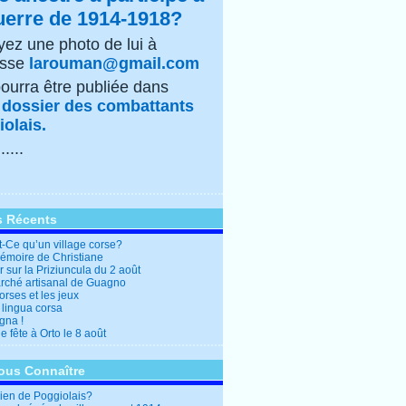
uerre de 1914-1918?
ez une photo de lui à
esse
larouman@gmail.com
pourra être publiée dans
e
dossier des combattants
olais.
......
s Récents
t-Ce qu’un village corse?
mémoire de Christiane
 sur la Priziuncula du 2 août
rché artisanal de Guagno
rses et les jeux
 lingua corsa
gna !
 fête à Orto le 8 août
ous Connaître
en de Poggiolais?