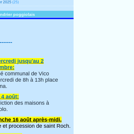
er 2025
(25)
ndrier poggiolais
-------
rcredi jusqu'au 2
mbre:
é communal de Vico
rcredi de 8h à 13h place
na.
 4 août:
iction des maisons à
olo.
che 16 août après-midi.
 et procession de saint Roch.