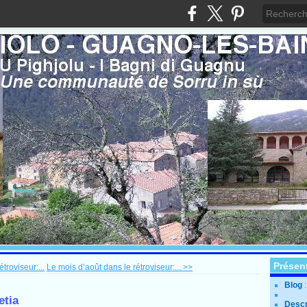
Présen
troviseur:...
Le mois d’août dans le rétroviseur:... >>
Blog
etia
Descr