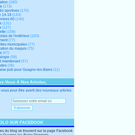
ation
(180)
re
(173)
tés sportives
(170)
e 14-18
(143)
nnées 60
(140)
s
(131)
a
(127)
ette
(109)
lais de l'extérieur
(103)
ment
(77)
éties municipales
(77)
ration du maquis
(75)
ne
(67)
logie
(59)
et maintenant
(57)
ndes
(36)
ise pub pour Guagno-les-Bains
(11)
z-Vous À Nos Articles,
vous pour être averti des nouveaux articles
OLO SUR FACEBOOK
cles du blog se trouvent sur la page Facebook