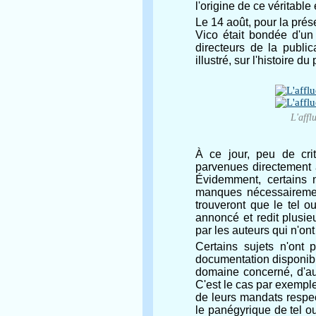
l'origine de ce véritabl
Le 14 août, pour la prése
Vico était bondée d'un
directeurs de la publi
illustré, sur l'histoire 
L'affl
À ce jour, peu de cri
parvenues directement 
Évidemment, certains 
manques nécessairemen
trouveront que le tel ou
annoncé et redit plusie
par les auteurs qui n'on
Certains sujets n'ont 
documentation disponibl
domaine concerné, d'aut
C'est le cas par exemple
de leurs mandats respect
le panégyrique de tel o