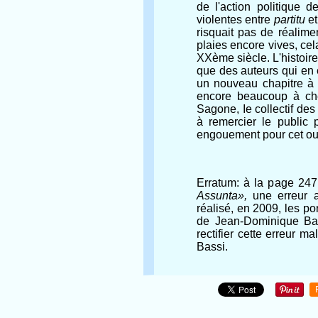
de l'action politique d
violentes entre
partitu
e
risquait pas de réalime
plaies encore vives, cela
XXème siècle. L'histoir
que des auteurs qui en 
un nouveau chapitre à l
encore beaucoup à cher
Sagone, Ie collectif des 
à remercier le public 
engouement pour cet ou
Erratum: à la page 247,
Assunta»,
une erreur a 
réalisé, en 2009, les port
de Jean-Dominique Bass
rectifier cette erreur 
Bassi.