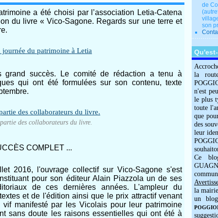
de Co
rimoine a été choisi par l’association Letia-Catena
(autre
villag
ion du livre « Vico-Sagone. Regards sur une terre et
son p
e.
Conta
Qu'est
Accroch
s grand succès. Le comité de rédaction a tenu à
la rout
ues qui ont été formulées sur son contenu, texte
POGGIOLO
ptembre.
n'est pe
le plus 
toute l'
que pour
partie des collaborateurs du livre.
des souv
leur iden
POGGIOL
CCÈS COMPLET ...
souhaito
Ce blo
GUAGNO
llet 2016, l'ouvrage collectif sur Vico-Sagone s'est
commun
onstituant pour son éditeur Alain Piazzola un de ses
Avertiss
itoriaux de ces dernières années. L'ampleur du
la mairi
extes et de l'édition ainsi que le prix attractif venant
un blog
jà vif manifesté par les Vicolais pour leur patrimoine
POGGIOLO
ont sans doute les raisons essentielles qui ont été à
suggesti