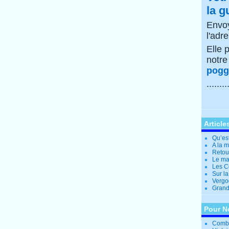
la g
Envoy
l'adr
Elle 
notr
poggi
........
Article
Qu’es
A la 
Retour
Le ma
Les Co
Sur la
Vergo
Grande
Pour N
Combi