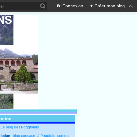
Connexion
+
Créer mon blog
tation
: Le blog des Poggiolais
iption
: blog consacré à Poggiolo, commune