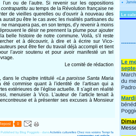
Janvi
e l'un ou de l'autre. Si revenir sur les oppositions
t
contrapartitu
au temps de la Révolution française ne
nter de vieilles querelles ou d'ouvrir à nouveau des
Le cale
 aurait pu être le cas avec les rivalités partisanes du
e ne manquera pas, en son temps, d'y revenir à moins
éprouvent le désir ne prennent la plume pour ajouter
a belle histoire de notre commune. Voilà, s'il reste
cher et à découvrir, à dire et à écrire sur Vico-
--------
auteurs peut être fier du travail déjà accompli et tient
pour l'avoir soutenu et pour avoir manifesté un tel
vrage.
Le me
Le comité de rédaction
septe
March
 dans le chapitre intitulé
«La paroisse Santa Maria
du me
été commise quant à l'identité de l'artisan qui a
Padro
es extérieures de l'église actuelle. Il s'agit en réalité
i, menuisier à Vico. L'auteur de l'article tenait à
Mardi
malencontreuse et à présenter ses excuses à Monsieur
bénéd
Poggi
Diman
Repost
0
Messe
Published by Blog Poggiolo
-
dans
Activités culturelles
Chez nos voisins
Tempi fa
commenter cet article
…