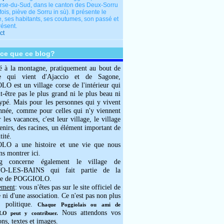
rse-du-Sud, dans le canton des Deux-Sorru
fois, piève de Sorru in sù). Il présente le
e, ses habitants, ses coutumes, son passé et
résent.
ct
-ce que ce blog?
é à la montagne, pratiquement au bout de
e qui vient d'Ajaccio et de Sagone,
 est un village corse de l'intérieur qui
ut-être pas le plus grand ni le plus beau ni
typé. Mais pour les personnes qui y vivent
année, comme pour celles qui n'y viennent
 les vacances, c'est leur village, le village
enirs, des racines, un élément important de
tité.
O a une histoire et une vie que nous
ns montrer ici.
g concerne également le village de
-LES-BAINS qui fait partie de la
e de POGGIOLO.
ement
: vous n'êtes pas sur le site officiel de
e ni d'une association. Ce n'est pas non plus
 politique.
Chaque Poggiolais ou ami de
Nous attendons vos
 peut y contribuer.
ons, textes et images.