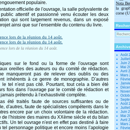
e engouement populaire.
Nota Be
la grap
ntation officielle de l'ouvrage, la salle polyvalente de
corse (
 public attentif et passionné venu écouter les deux
cation qui sont largement revenus, dans un exposé
du projet ainsi que sur l'ensemble du contenu du livre.
Recher
Archiv
uence lors de la réunion du 14 août.
Août 
Juille
tiques sur le fond ou la forme de l'ouvrage sont
Juin 
Mai 
aux oreilles des auteurs ou du comité de rédaction.
Avril
ne manqueront pas de relever des oublis ou des
Mars
t inhérents à ce genre de monographie. D'autres
Févri
Janvi
 le tel n'est pas cité. Pourtant, tout cela a bien été
Déce
urs fois dans l'ouvrage par le comité de rédaction et
Nove
t jamais prétendu à l'exhaustivité complète.
Octob
Sept
pas été traités faute de sources suffisantes ou de
Août 
e, d'autres, faute de spécialistes compétents dans le
Juille
res encore par un choix volontaire de la rédaction.
Juin 
Mai 
 de l'histoire des maires du XXème siècle et du bilan
Avril
ifs. Un tel ouvrage n'est en effet pas destiné à faire
Mars
u tel personnage politique et encore moins l'apologie
Févri