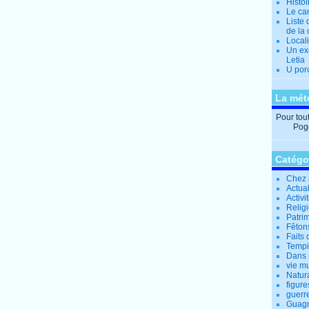
Histo
Le can
Liste 
de la 
Locali
Un ex
Letia
U por
La mét
Pour tout 
Pogg
Catégo
Chez 
Actual
Activi
Relig
Patrim
Fêtons
Faits 
Tempi
Dans 
vie m
Natur
figure
guerr
Guagn