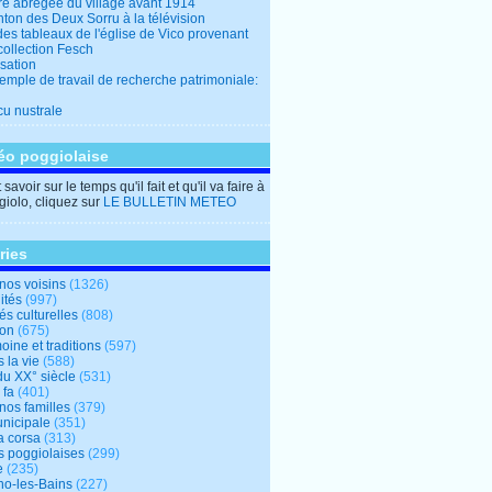
ire abrégée du village avant 1914
ton des Deux Sorru à la télévision
des tableaux de l'église de Vico provenant
collection Fesch
sation
emple de travail de recherche patrimoniale:
cu nustrale
éo poggiolaise
savoir sur le temps qu'il fait et qu'il va faire à
iolo, cliquez sur
LE BULLETIN METEO
ries
nos voisins
(1326)
ités
(997)
tés culturelles
(808)
ion
(675)
oine et traditions
(597)
 la vie
(588)
du XX° siècle
(531)
 fa
(401)
nos familles
(379)
unicipale
(351)
a corsa
(313)
s poggiolaises
(299)
e
(235)
o-les-Bains
(227)