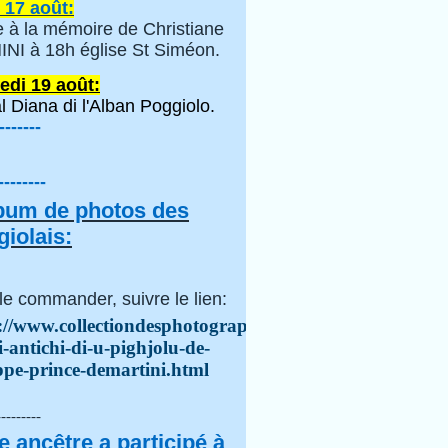
 17 août:
 à la mémoire de Christiane
NI à 18h église St Siméon.
edi 19 août:
l Diana di l'Alban Poggiolo.
-------
--------
lbum de photos des
iolais:
le commander, suivre le lien:
://www.collectiondesphotographes.com/i-
i-antichi-di-u-pighjolu-de-
ppe-prince-demartini.html
---------
e ancêtre a participé à