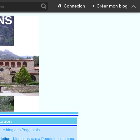
Connexion
+
Créer mon blog
tation
: Le blog des Poggiolais
iption
: blog consacré à Poggiolo, commune