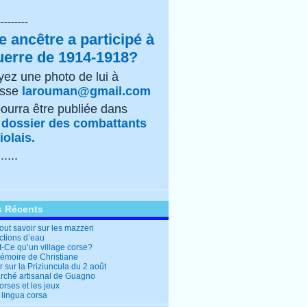
---------
e ancêtre a participé à
uerre de 1914-1918?
ez une photo de lui à
esse
larouman@gmail.com
pourra être publiée dans
e
dossier des combattants
olais.
......
s Récents
out savoir sur les mazzeri
ctions d’eau
t-Ce qu’un village corse?
mémoire de Christiane
 sur la Priziuncula du 2 août
rché artisanal de Guagno
rses et les jeux
 lingua corsa