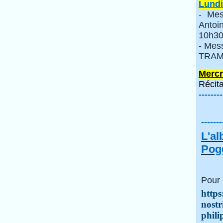
Lundi
- Mes
Anto
10h30
- Mes
TRAMI
Mercr
Récita
--------
-------
L'a
Pogg
Pour 
https
nostr
phili