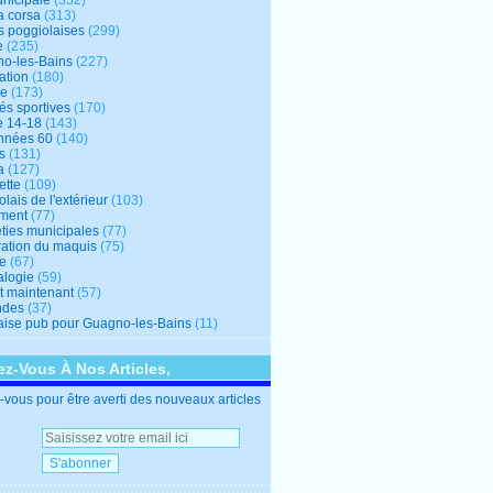
unicipale
(352)
a corsa
(313)
s poggiolaises
(299)
e
(235)
o-les-Bains
(227)
ation
(180)
re
(173)
tés sportives
(170)
e 14-18
(143)
nnées 60
(140)
s
(131)
a
(127)
ette
(109)
lais de l'extérieur
(103)
ment
(77)
éties municipales
(77)
ration du maquis
(75)
ne
(67)
logie
(59)
et maintenant
(57)
ndes
(37)
ise pub pour Guagno-les-Bains
(11)
z-Vous À Nos Articles,
vous pour être averti des nouveaux articles