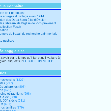
ous Connaître
en de Poggiolais?
ire abrégée du village avant 1914
ton des Deux Sorru à la télévision
des tableaux de l'église de Vico provenant
collection Fesch
sation
emple de travail de recherche patrimoniale:
cu nustrale
éo poggiolaise
savoir sur le temps qu'il fait et qu'il va faire à
iolo, cliquez sur
LE BULLETIN METEO
ries
nos voisins
(1327)
ités
(997)
tés culturelles
(808)
ion
(675)
oine et traditions
(598)
 la vie
(588)
du XX° siècle
(531)
 fa
(401)
nos familles
(379)