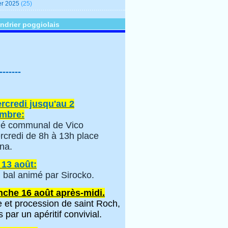
er 2025
(25)
ndrier poggiolais
-------
rcredi jusqu'au 2
mbre:
é communal de Vico
rcredi de 8h à 13h place
na.
 13 août:
 bal animé par Sirocko.
che 16 août après-midi.
 et procession de saint Roch,
s par un apéritif convivial.