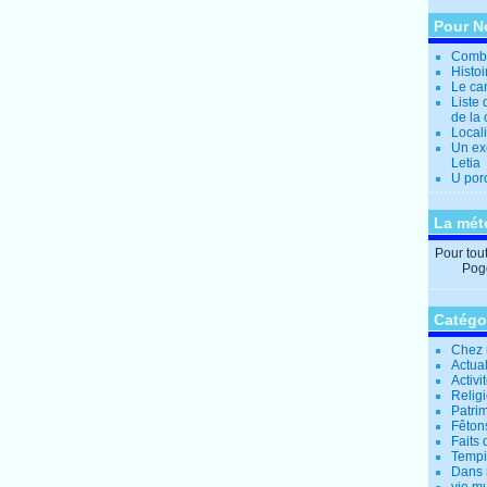
Pour N
Combi
Histo
Le can
Liste 
de la 
Locali
Un ex
Letia
U por
La mét
Pour tout 
Pogg
Catégo
Chez 
Actual
Activi
Relig
Patrim
Fêtons
Faits 
Tempi
Dans 