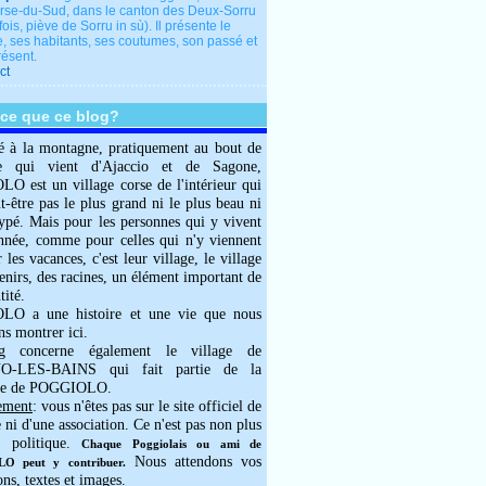
rse-du-Sud, dans le canton des Deux-Sorru
fois, piève de Sorru in sù). Il présente le
e, ses habitants, ses coutumes, son passé et
résent.
ct
-ce que ce blog?
é à la montagne, pratiquement au bout de
e qui vient d'Ajaccio et de Sagone,
 est un village corse de l'intérieur qui
ut-être pas le plus grand ni le plus beau ni
typé. Mais pour les personnes qui y vivent
année, comme pour celles qui n'y viennent
 les vacances, c'est leur village, le village
enirs, des racines, un élément important de
tité.
O a une histoire et une vie que nous
ns montrer ici.
g concerne également le village de
-LES-BAINS qui fait partie de la
e de POGGIOLO.
ement
: vous n'êtes pas sur le site officiel de
e ni d'une association. Ce n'est pas non plus
 politique.
Chaque Poggiolais ou ami de
Nous attendons vos
 peut y contribuer.
ons, textes et images.