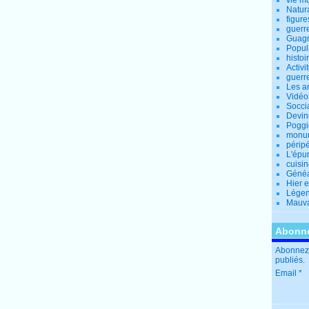
vie m
Natur
figure
guerr
Guagn
Popul
histoi
Activi
guerr
Les a
Vidéo
Socci
Devin
Poggio
monu
périp
L'épu
cuisi
Généa
Hier 
Lége
Mauva
Abonne
Abonnez-
publiés.
Email