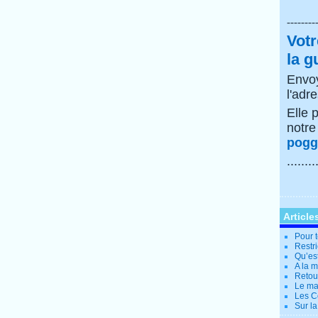
--------
Votr
la g
Envoy
l'adr
Elle 
notr
poggi
........
Article
Pour t
Restri
Qu’es
A la 
Retour
Le ma
Les Co
Sur la