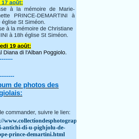
 17 août:
se à la mémoire de Marie-
inette PRINCE-DEMARTINI à
 église St Siméon.
se à la mémoire de Christiane
NI à 18h église St Siméon.
edi 19 août:
l Diana di l'Alban Poggiolo.
-------
--------
lbum de photos des
iolais:
le commander, suivre le lien:
://www.collectiondesphotographes.com/i-
i-antichi-di-u-pighjolu-de-
ppe-prince-demartini.html