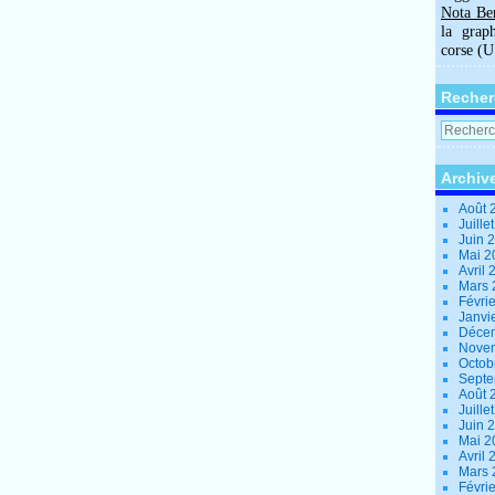
Nota Be
la grap
corse (
Recher
Archiv
Août 
Juille
Juin 
Mai 
Avril
Mars
Févri
Janvi
Déce
Nove
Octob
Sept
Août 
Juille
Juin 
Mai 
Avril
Mars
Févri