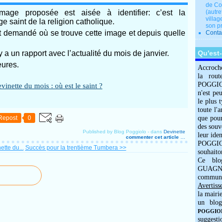
de Co
age proposée est aisée à identifier: c’est la
(autre
villag
 saint de la religion catholique.
son p
st demandé où se trouve cette image et depuis quelle
Conta
y a un rapport avec l’actualité du mois de janvier.
Qu'est
eures.
Accroch
la rout
POGGIOLO
n'est pe
le plus 
toute l'
Repost
0
que pour
des souv
Published by Blog Poggiolo
-
dans
Devinette
leur iden
commenter cet article
…
POGGIOL
tte du...
Succès pour la trentième Tumbera >>
souhaito
Ce blo
GUAGNO
commun
Avertiss
la mairi
un blog
POGGIOLO
suggesti