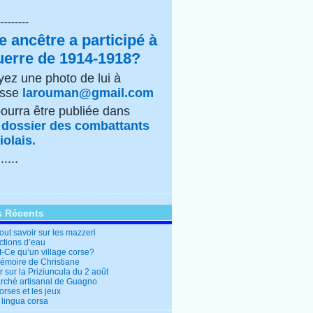
---------
e ancêtre a participé à
uerre de 1914-1918?
ez une photo de lui à
esse
larouman@gmail.com
pourra être publiée dans
e
dossier des combattants
olais.
......
s Récents
out savoir sur les mazzeri
ctions d’eau
t-Ce qu’un village corse?
mémoire de Christiane
 sur la Priziuncula du 2 août
rché artisanal de Guagno
rses et les jeux
 lingua corsa