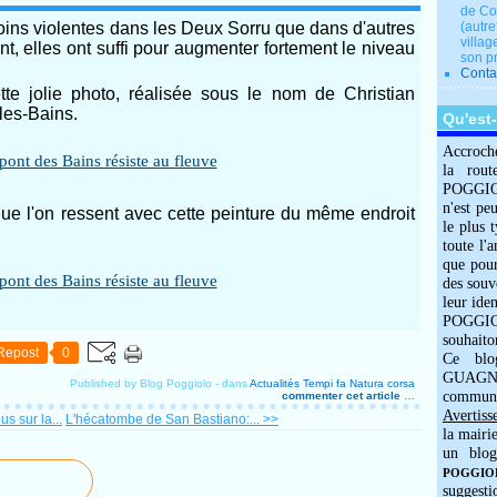
de Co
oins violentes dans les Deux Sorru que dans d'autres
(autre
villag
t, elles ont suffi pour augmenter fortement le niveau
son p
Conta
te jolie photo, réalisée sous le nom de Christian
les-Bains.
Qu'est
Accroch
la rout
POGGIOLO
n'est pe
é que l'on ressent avec cette peinture du même endroit
le plus 
toute l'
que pour
des souv
leur iden
POGGIOL
souhaito
Repost
0
Ce blo
GUAGNO
Published by Blog Poggiolo
-
dans
Actualités
Tempi fa
Natura corsa
commun
commenter cet article
…
Avertiss
s sur la...
L'hécatombe de San Bastiano:... >>
la mairi
un blog
POGGIOLO
suggesti