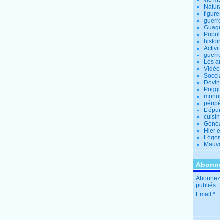
vie m
Natur
figure
guerr
Guagn
Popul
histoi
Activi
guerr
Les a
Vidéo
Socci
Devin
Poggio
monu
périp
L'épu
cuisi
Généa
Hier 
Lége
Mauva
Abonne
Abonnez-
publiés.
Email