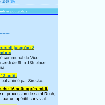
er 2025
(25)
ndrier poggiolais
-------
rcredi jusqu'au 2
mbre:
é communal de Vico
rcredi de 8h à 13h place
na.
 13 août:
 bal animé par Sirocko.
che 16 août après-midi.
 et procession de saint Roch,
s par un apéritif convivial.