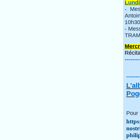
Lundi
- Mes
Anto
10h30
- Mes
TRAMI
Mercr
Récita
--------
-------
L'a
Pogg
Pour 
https
nostr
phili