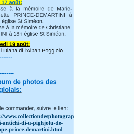
 17 août:
se à la mémoire de Marie-
inette PRINCE-DEMARTINI à
 église St Siméon.
se à la mémoire de Christiane
NI à 18h église St Siméon.
edi 19 août:
l Diana di l'Alban Poggiolo.
-------
--------
lbum de photos des
iolais:
le commander, suivre le lien:
://www.collectiondesphotographes.com/i-
i-antichi-di-u-pighjolu-de-
ppe-prince-demartini.html