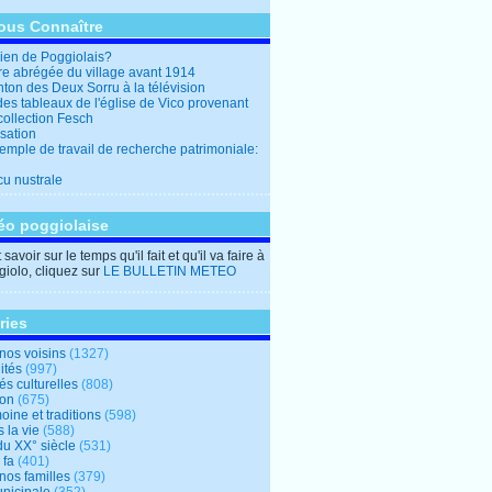
ous Connaître
en de Poggiolais?
ire abrégée du village avant 1914
ton des Deux Sorru à la télévision
des tableaux de l'église de Vico provenant
collection Fesch
sation
emple de travail de recherche patrimoniale:
cu nustrale
éo poggiolaise
savoir sur le temps qu'il fait et qu'il va faire à
iolo, cliquez sur
LE BULLETIN METEO
ries
nos voisins
(1327)
ités
(997)
tés culturelles
(808)
ion
(675)
oine et traditions
(598)
 la vie
(588)
du XX° siècle
(531)
 fa
(401)
nos familles
(379)