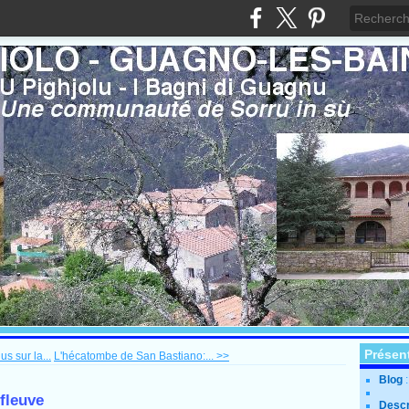
Présen
s sur la...
L'hécatombe de San Bastiano:... >>
Blog
 fleuve
Descr