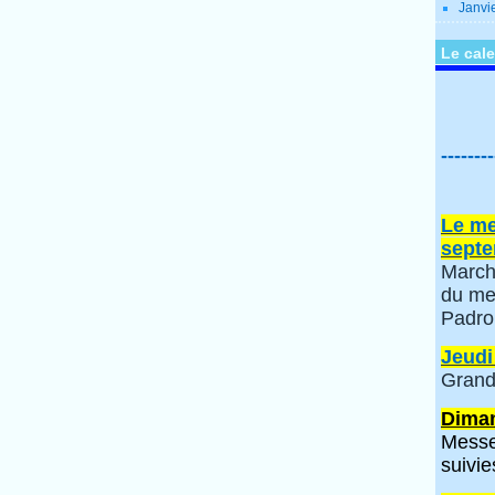
Janvi
Le cale
--------
Le me
septe
March
du me
Padro
Jeudi
Grand
Diman
Messe
suivie