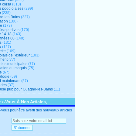
unicipale
(352)
a corsa
(313)
s poggiolaises
(299)
e
(235)
o-les-Bains
(227)
ation
(180)
re
(173)
tés sportives
(170)
e 14-18
(143)
nnées 60
(140)
s
(131)
a
(127)
ette
(109)
lais de l'extérieur
(103)
ment
(77)
éties municipales
(77)
ration du maquis
(75)
ne
(67)
logie
(59)
et maintenant
(57)
ndes
(37)
ise pub pour Guagno-les-Bains
(11)
z-Vous À Nos Articles,
vous pour être averti des nouveaux articles