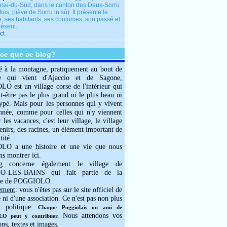
rse-du-Sud, dans le canton des Deux-Sorru
fois, piève de Sorru in sù). Il présente le
e, ses habitants, ses coutumes, son passé et
résent.
ct
-ce que ce blog?
é à la montagne, pratiquement au bout de
e qui vient d'Ajaccio et de Sagone,
 est un village corse de l'intérieur qui
ut-être pas le plus grand ni le plus beau ni
typé. Mais pour les personnes qui y vivent
année, comme pour celles qui n'y viennent
 les vacances, c'est leur village, le village
enirs, des racines, un élément important de
tité.
O a une histoire et une vie que nous
ns montrer ici.
g concerne également le village de
-LES-BAINS qui fait partie de la
e de POGGIOLO.
ement
: vous n'êtes pas sur le site officiel de
e ni d'une association. Ce n'est pas non plus
 politique.
Chaque Poggiolais ou ami de
Nous attendons vos
 peut y contribuer.
ons, textes et images.