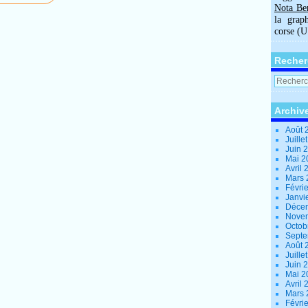
Nota Be
la grap
corse (
Recher
Archiv
Août 
Juille
Juin 
Mai 
Avril
Mars
Févri
Janvi
Déce
Nove
Octob
Sept
Août 
Juille
Juin 
Mai 
Avril
Mars
Févri