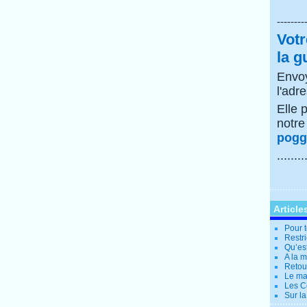
--------
Votr
la g
Envoy
l'adr
Elle 
notr
poggi
........
Article
Pour t
Restri
Qu’es
A la 
Retour
Le ma
Les Co
Sur la