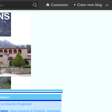
Connexion
+
Créer mon blog
tation
: Le blog des Poggiolais
iption
: blog consacré à Poggiolo, commune