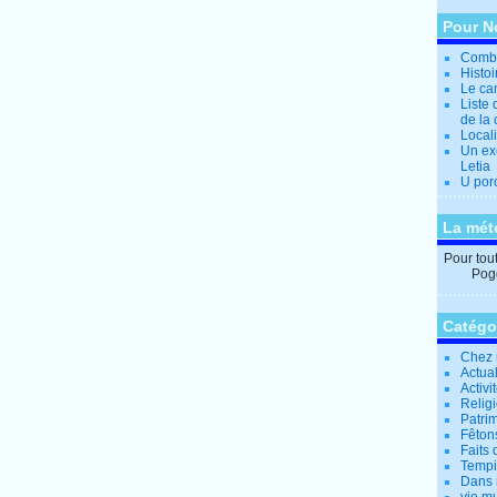
Pour N
Combi
Histo
Le can
Liste 
de la 
Locali
Un ex
Letia
U por
La mét
Pour tout 
Pogg
Catégo
Chez 
Actual
Activi
Relig
Patrim
Fêtons
Faits 
Tempi
Dans 