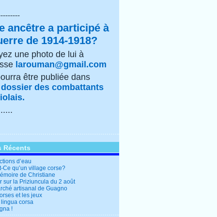
---------
e ancêtre a participé à
uerre de 1914-1918?
ez une photo de lui à
esse
larouman@gmail.com
pourra être publiée dans
e
dossier des combattants
olais.
......
s Récents
ctions d’eau
t-Ce qu’un village corse?
mémoire de Christiane
 sur la Priziuncula du 2 août
rché artisanal de Guagno
rses et les jeux
 lingua corsa
gna !