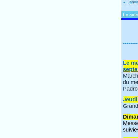
Janvi
Le cale
--------
Le me
septe
March
du me
Padro
Jeudi
Grand
Diman
Messe
suivie