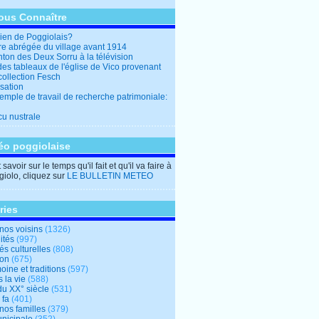
ous Connaître
en de Poggiolais?
ire abrégée du village avant 1914
ton des Deux Sorru à la télévision
des tableaux de l'église de Vico provenant
collection Fesch
sation
emple de travail de recherche patrimoniale:
cu nustrale
éo poggiolaise
savoir sur le temps qu'il fait et qu'il va faire à
iolo, cliquez sur
LE BULLETIN METEO
ries
nos voisins
(1326)
ités
(997)
tés culturelles
(808)
ion
(675)
oine et traditions
(597)
 la vie
(588)
du XX° siècle
(531)
 fa
(401)
nos familles
(379)