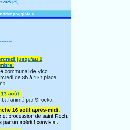
er 2025
(25)
ndrier poggiolais
-------
rcredi jusqu'au 2
mbre:
é communal de Vico
rcredi de 8h à 13h place
na.
 13 août:
 bal animé par Sirocko.
che 16 août après-midi.
 et procession de saint Roch,
s par un apéritif convivial.