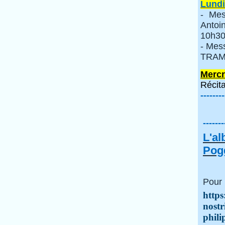
Lundi
- Mes
Anto
10h30
- Mes
TRAMI
Mercr
Récita
--------
-------
L'a
Pogg
Pour 
https
nostr
phili