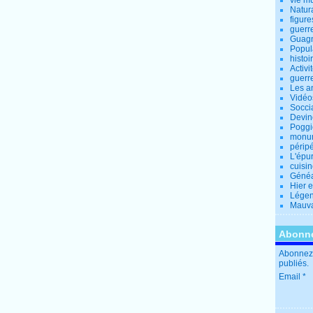
vie m
Natur
figure
guerr
Guagn
Popul
histoi
Activi
guerr
Les a
Vidéo
Socci
Devin
Poggio
monu
périp
L'épu
cuisi
Généa
Hier 
Lége
Mauva
Abonne
Abonnez-
publiés.
Email