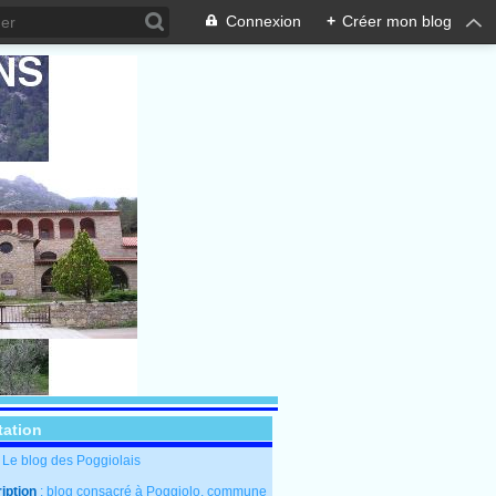
Connexion
+
Créer mon blog
tation
: Le blog des Poggiolais
iption
: blog consacré à Poggiolo, commune