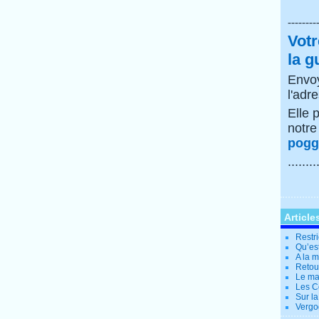
--------
Votr
la g
Envoy
l'adr
Elle 
notr
poggi
........
Article
Restri
Qu’es
A la 
Retour
Le ma
Les Co
Sur la
Vergo