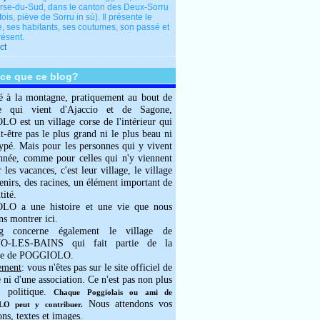
rse-du-Sud, dans le canton des Deux-Sorru
fois, piève de Sorru in sù). Il présente le
e, ses habitants, ses coutumes, son passé et
résent.
ct
-ce que ce blog?
é à la montagne, pratiquement au bout de
e qui vient d'Ajaccio et de Sagone,
 est un village corse de l'intérieur qui
ut-être pas le plus grand ni le plus beau ni
typé. Mais pour les personnes qui y vivent
année, comme pour celles qui n'y viennent
 les vacances, c'est leur village, le village
enirs, des racines, un élément important de
tité.
O a une histoire et une vie que nous
ns montrer ici.
g concerne également le village de
-LES-BAINS qui fait partie de la
e de POGGIOLO.
ement
: vous n'êtes pas sur le site officiel de
e ni d'une association. Ce n'est pas non plus
 politique.
Chaque Poggiolais ou ami de
Nous attendons vos
 peut y contribuer.
ons, textes et images.