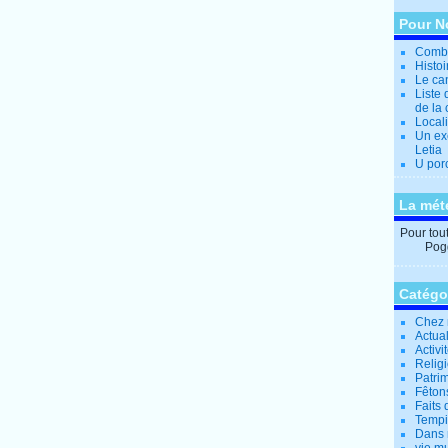
Pour N
Combi
Histo
Le can
Liste 
de la 
Locali
Un ex
Letia
U por
La mét
Pour tout 
Pogg
Catégo
Chez 
Actual
Activi
Relig
Patrim
Fêtons
Faits 
Tempi
Dans 