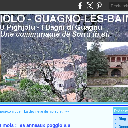
Présen
ragi-comique...
La devinette du mois : le... >>
Blog
u mois : les anneaux poggiolais
Descr