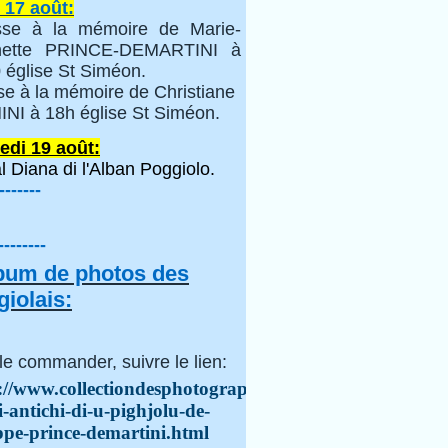
 17 août:
se à la mémoire de Marie-
inette PRINCE-DEMARTINI à
 église St Siméon.
se à la mémoire de Christiane
NI à 18h église St Siméon.
edi 19 août:
l Diana di l'Alban Poggiolo.
-------
--------
lbum de photos des
iolais:
le commander, suivre le lien:
://www.collectiondesphotographes.com/i-
i-antichi-di-u-pighjolu-de-
ppe-prince-demartini.html