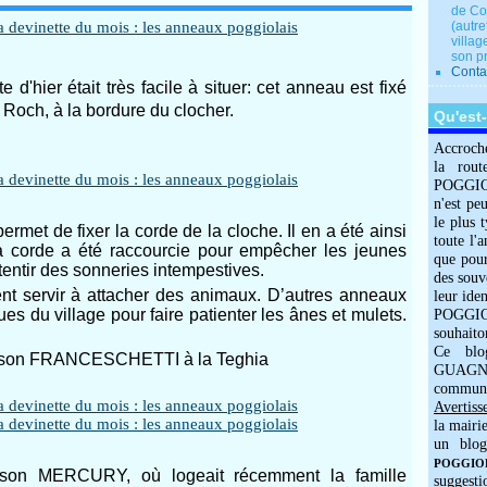
de Co
(autre
villag
son p
Conta
e d'hier était très facile à situer: cet anneau est fixé
 Roch, à la bordure du clocher.
Qu'est
Accroch
la rout
POGGIOLO
n'est pe
le plus 
permet de fixer la corde de la cloche. Il en a été ainsi
toute l'
a corde a été raccourcie pour empêcher les jeunes
que pour
tentir des sonneries intempestives.
des souv
nt servir à attacher des animaux. D’autres anneaux
leur iden
ues du village pour faire patienter les ânes et mulets.
POGGIOL
:
souhaito
Ce blo
maison FRANCESCHETTI à la Teghia
GUAGNO
commun
Avertiss
la mairi
un blog
POGGIOLO
ison MERCURY, où logeait récemment la famille
suggesti