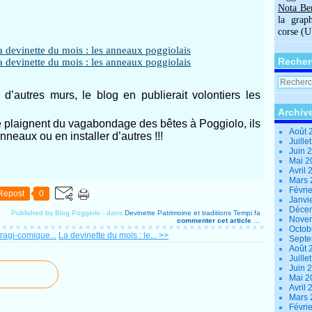
Nota Be
la grap
corse (
Recher
d’autres murs, le blog en publierait volontiers les
Archiv
e plaignent du vagabondage des bêtes à Poggiolo, ils
Août 
nneaux ou en installer d’autres !!!
Juille
Juin 
Mai 
Avril
Mars
Févri
Repost
0
Janvi
Déce
Published by Blog Poggiolo
-
dans
Devinette
Patrimoine et traditions
Tempi fa
Nove
commenter cet article
…
Octob
ragi-comique...
La devinette du mois : le... >>
Sept
Août 
Juille
Juin 
Mai 
Avril
Mars
Févri