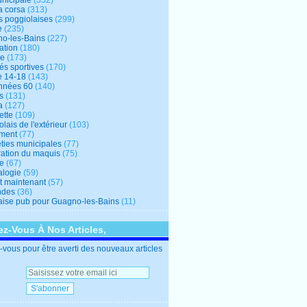
unicipale
(352)
a corsa
(313)
s poggiolaises
(299)
e
(235)
o-les-Bains
(227)
ation
(180)
re
(173)
tés sportives
(170)
e 14-18
(143)
nnées 60
(140)
s
(131)
a
(127)
ette
(109)
lais de l'extérieur
(103)
ment
(77)
éties municipales
(77)
ration du maquis
(75)
ne
(67)
logie
(59)
et maintenant
(57)
ndes
(36)
ise pub pour Guagno-les-Bains
(11)
z-Vous À Nos Articles,
vous pour être averti des nouveaux articles