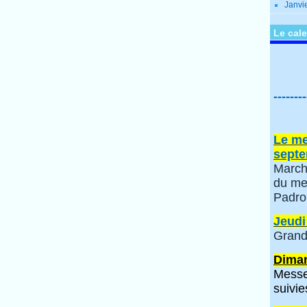
Janvi
Le cale
--------
Le me
septe
March
du me
Padro
Jeudi
Grand
Diman
Messe
suivie