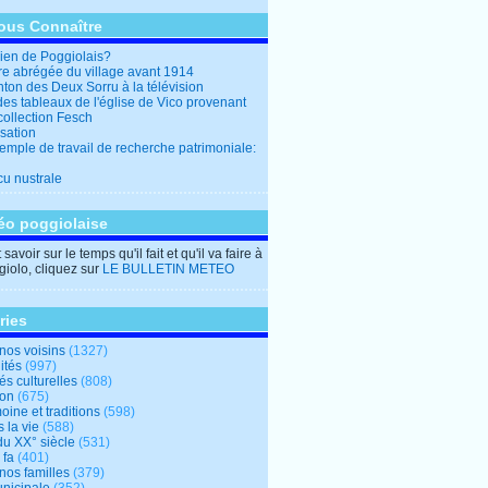
ous Connaître
en de Poggiolais?
ire abrégée du village avant 1914
ton des Deux Sorru à la télévision
des tableaux de l'église de Vico provenant
collection Fesch
sation
emple de travail de recherche patrimoniale:
cu nustrale
éo poggiolaise
savoir sur le temps qu'il fait et qu'il va faire à
iolo, cliquez sur
LE BULLETIN METEO
ries
nos voisins
(1327)
ités
(997)
tés culturelles
(808)
ion
(675)
oine et traditions
(598)
 la vie
(588)
du XX° siècle
(531)
 fa
(401)
nos familles
(379)