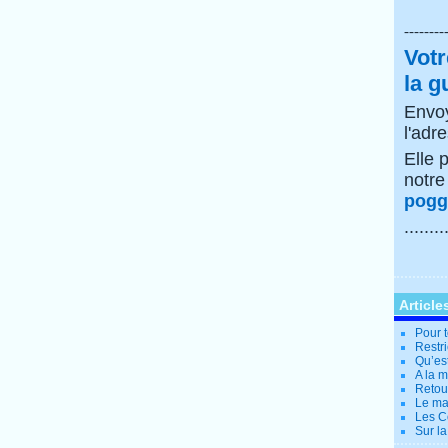
--------
Votr
la g
Envoy
l'adr
Elle 
notr
poggi
........
Article
Pour t
Restri
Qu’es
A la 
Retour
Le ma
Les Co
Sur la