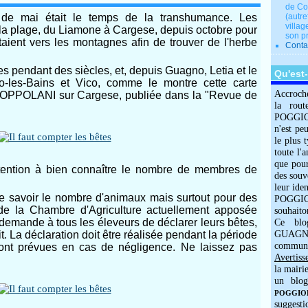
de Co
s de mai était le temps de la transhumance. Les
(autre
villag
 la plage, du Liamone à Cargese, depuis octobre pour
son p
ntaient vers les montagnes afin de trouver de l'herbe
Conta
 pendant des siècles, et, depuis Guagno, Letia et le
Qu'est
o-les-Bains et Vico, comme le montre cette carte
Accroch
n COPPOLANI sur Cargese, publiée dans la "Revue de
la rout
POGGIOLO
n'est pe
le plus 
toute l'
que pour
attention à bien connaître le nombre de membres de
des souv
leur iden
 de savoir le nombre d'animaux mais surtout pour des
POGGIOL
e de la Chambre d'Agriculture actuellement apposée
souhaito
demande à tous les éleveurs de déclarer leurs bêtes,
Ce blo
. La déclaration doit être réalisée pendant la période
GUAGNO
commun
ont prévues en cas de négligence. Ne laissez pas
Avertiss
la mairi
un blog
POGGIOLO
suggesti