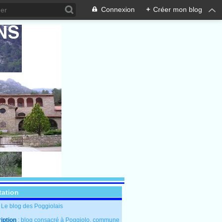
Connexion
+
Créer mon blog
tation
: Le blog des Poggiolais
iption
: blog consacré à Poggiolo, commune