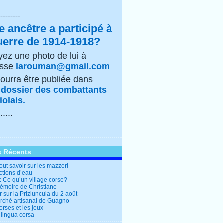
---------
e ancêtre a participé à
uerre de 1914-1918?
ez une photo de lui à
esse
larouman@gmail.com
pourra être publiée dans
e
dossier des combattants
olais.
......
s Récents
out savoir sur les mazzeri
ctions d’eau
t-Ce qu’un village corse?
mémoire de Christiane
 sur la Priziuncula du 2 août
rché artisanal de Guagno
rses et les jeux
 lingua corsa