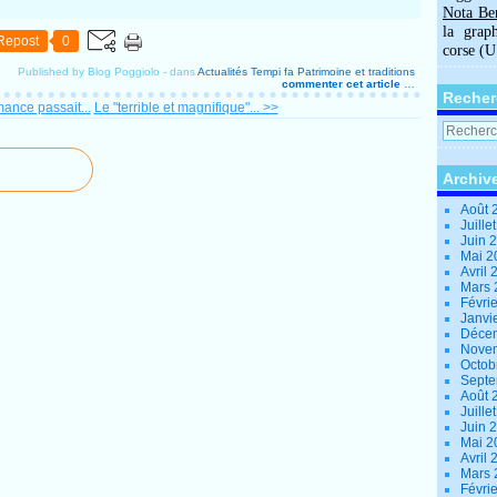
Nota Be
la grap
Repost
0
corse (
Published by Blog Poggiolo
-
dans
Actualités
Tempi fa
Patrimoine et traditions
commenter cet article
…
Recher
ance passait...
Le "terrible et magnifique"... >>
Archiv
Août 
Juille
Juin 
Mai 
Avril
Mars
Févri
Janvi
Déce
Nove
Octob
Sept
Août 
Juille
Juin 
Mai 
Avril
Mars
Févri