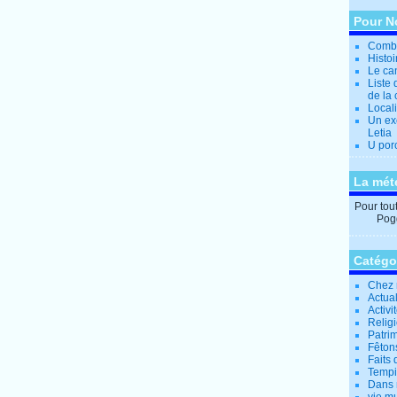
Pour N
Combi
Histo
Le can
Liste 
de la 
Locali
Un ex
Letia
U por
La mét
Pour tout 
Pogg
Catégo
Chez 
Actual
Activi
Relig
Patrim
Fêtons
Faits 
Tempi
Dans 