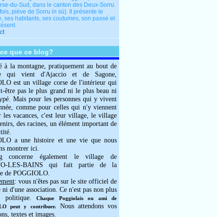
rse-du-Sud, dans le canton des Deux-Sorru
fois, piève de Sorru in sù). Il présente le
e, ses habitants, ses coutumes, son passé et
résent.
ct
-ce que ce blog?
é à la montagne, pratiquement au bout de
e qui vient d'Ajaccio et de Sagone,
 est un village corse de l'intérieur qui
ut-être pas le plus grand ni le plus beau ni
typé. Mais pour les personnes qui y vivent
année, comme pour celles qui n'y viennent
 les vacances, c'est leur village, le village
enirs, des racines, un élément important de
tité.
O a une histoire et une vie que nous
ns montrer ici.
g concerne également le village de
-LES-BAINS qui fait partie de la
e de POGGIOLO.
ement
: vous n'êtes pas sur le site officiel de
e ni d'une association. Ce n'est pas non plus
 politique.
Chaque Poggiolais ou ami de
Nous attendons vos
 peut y contribuer.
ons, textes et images.