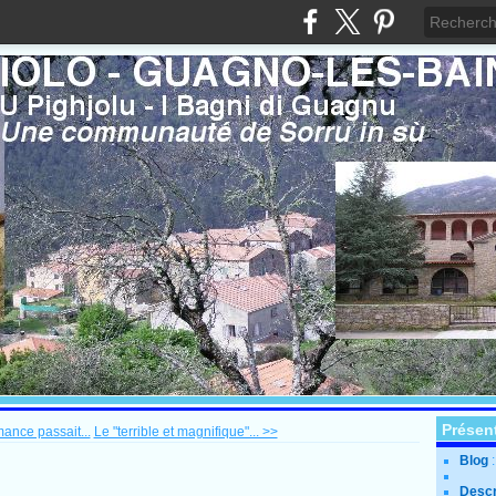
Présen
ance passait...
Le "terrible et magnifique"... >>
Blog
Descr