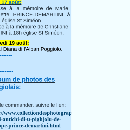
 17 août:
se à la mémoire de Marie-
inette PRINCE-DEMARTINI à
 église St Siméon.
se à la mémoire de Christiane
NI à 18h église St Siméon.
edi 19 août:
l Diana di l'Alban Poggiolo.
-------
--------
lbum de photos des
iolais:
le commander, suivre le lien:
://www.collectiondesphotographes.com/i-
i-antichi-di-u-pighjolu-de-
ppe-prince-demartini.html