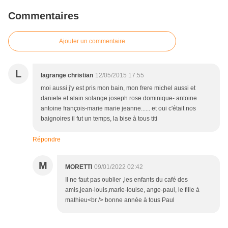
Commentaires
Ajouter un commentaire
L
lagrange christian
12/05/2015 17:55
moi aussi j'y est pris mon bain, mon frere michel aussi et
daniele et alain solange joseph rose dominique- antoine
antoine françois-marie marie jeanne...... et oui c'était nos
baignoires il fut un temps, la bise à tous titi
Répondre
M
MORETTI
09/01/2022 02:42
Il ne faut pas oublier ,les enfants du café des
amis,jean-louis,marie-louise, ange-paul, le fille à
mathieu<br /> bonne année à tous Paul