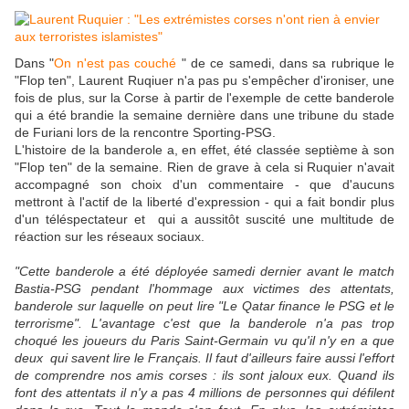
Dans "
On n'est pas couché
" de ce samedi, dans sa rubrique le
"Flop ten", Laurent Ruqiuer n'a pas pu s'empêcher d'ironiser, une
fois de plus, sur la Corse à partir de l'exemple de cette banderole
qui a été brandie la semaine dernière dans une tribune du stade
de Furiani lors de la rencontre Sporting-PSG.
L'histoire de la banderole a, en effet, été classée septième à son
"Flop ten" de la semaine. Rien de grave à cela si Ruquier n'avait
accompagné son choix d'un commentaire - que d'aucuns
mettront à l'actif de la liberté d'expression - qui a fait bondir plus
d'un téléspectateur et qui a aussitôt suscité une multitude de
réaction sur les réseaux sociaux.
"Cette banderole a été déployée samedi dernier avant le match
Bastia-PSG pendant l'hommage aux victimes des attentats,
banderole sur laquelle on peut lire "Le Qatar finance le PSG et le
terrorisme". L'avantage c'est que la banderole n'a pas trop
choqué les joueurs du Paris Saint-Germain vu qu'il n'y en a que
deux qui savent lire le Français. Il faut d'ailleurs faire aussi l'effort
de comprendre nos amis corses : ils sont jaloux eux. Quand ils
font des attentats il n'y a pas 4 millions de personnes qui défilent