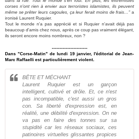
dans la rue. Tout le monde s'en fout. En plus, les extrémistes
corses n'ont rien à envier aux terroristes islamistes, ils peuvent
même se prêter leurs cagoules, ça leur ferait moins de frais…"
a
ironisé Laurent Ruquier.
Tout le monde n'a pas apprécié et si Ruquier n'avait déjà pas
beaucoup d'amis chez nous, après ce coup pas vraiment élégant,
ils seront encore moins nombreux, non ?
-----------------------
Dans "Corse-Matin" de lundi 19 janvier, l'éditorial de Jean-
Marc Raffaelli est particulièrement violent.
BÊTE ET MÉCHANT
Laurent Ruquier est un garçon
intelligent, cultivé et drôle. Et, ce n'est
pas incompatible, c'est aussi un gros
con. Sa liberté d'expression est, en
réalité, une débilité d'expression. On ne
va pas en faire des tonnes sur sa
stupidité car les réseaux sociaux, ces
patinoires virtuelles glissantes propices