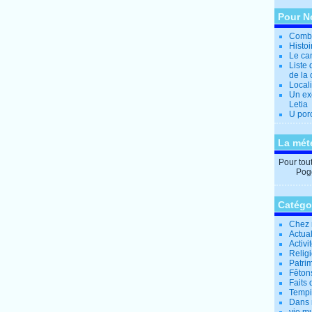
Pour N
Combi
Histo
Le can
Liste 
de la 
Locali
Un ex
Letia
U por
La mét
Pour tout 
Pogg
Catégo
Chez 
Actual
Activi
Relig
Patrim
Fêtons
Faits 
Tempi
Dans 