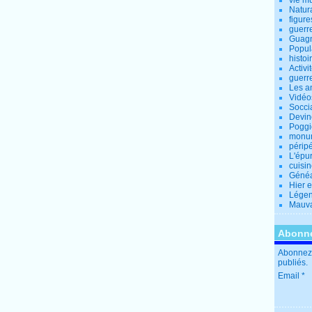
vie m
Natur
figure
guerr
Guagn
Popul
histoi
Activi
guerr
Les a
Vidéo
Socci
Devin
Poggio
monu
périp
L'épu
cuisi
Généa
Hier 
Lége
Mauva
Abonne
Abonnez-
publiés.
Email