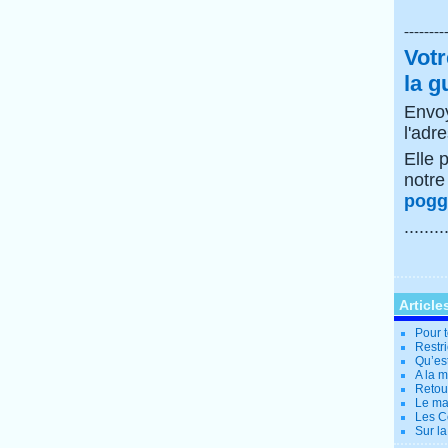
--------
Votr
la g
Envoy
l'adr
Elle 
notr
poggi
........
Article
Pour t
Restri
Qu’es
A la 
Retour
Le ma
Les Co
Sur la