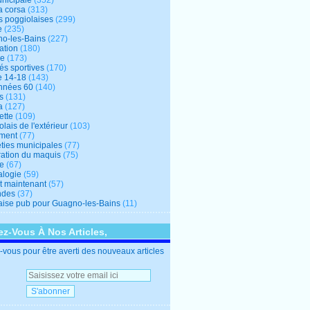
unicipale
(352)
a corsa
(313)
s poggiolaises
(299)
e
(235)
o-les-Bains
(227)
ation
(180)
re
(173)
tés sportives
(170)
e 14-18
(143)
nnées 60
(140)
s
(131)
a
(127)
ette
(109)
lais de l'extérieur
(103)
ment
(77)
éties municipales
(77)
ration du maquis
(75)
ne
(67)
logie
(59)
et maintenant
(57)
ndes
(37)
ise pub pour Guagno-les-Bains
(11)
z-Vous À Nos Articles,
vous pour être averti des nouveaux articles