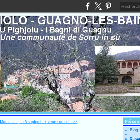
Présen
arseille...
Le 8 septembre, venez au col... >>
Blog
Descr