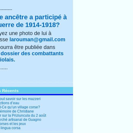
---------
e ancêtre a participé à
uerre de 1914-1918?
ez une photo de lui à
esse
larouman@gmail.com
pourra être publiée dans
e
dossier des combattants
olais.
......
s Récents
out savoir sur les mazzeri
ctions d’eau
t-Ce qu’un village corse?
mémoire de Christiane
 sur la Priziuncula du 2 août
rché artisanal de Guagno
rses et les jeux
 lingua corsa