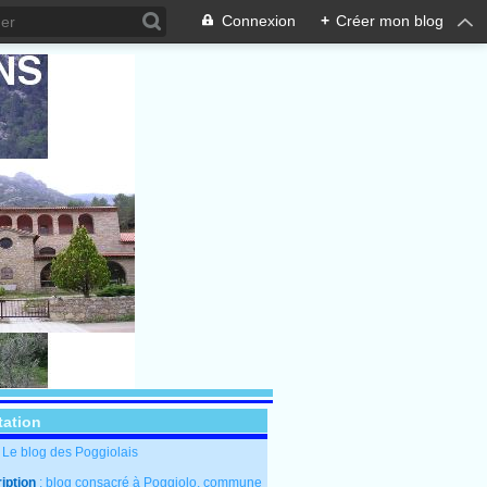
Connexion
+
Créer mon blog
tation
: Le blog des Poggiolais
iption
: blog consacré à Poggiolo, commune