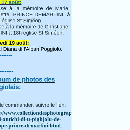
 17 août:
se à la mémoire de Marie-
inette PRINCE-DEMARTINI à
 église St Siméon.
se à la mémoire de Christiane
NI à 18h église St Siméon.
edi 19 août:
l Diana di l'Alban Poggiolo.
-------
--------
lbum de photos des
iolais:
le commander, suivre le lien:
://www.collectiondesphotographes.com/i-
i-antichi-di-u-pighjolu-de-
ppe-prince-demartini.html