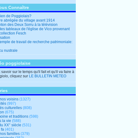
ous Connaître
en de Poggiolais?
ire abrégée du village avant 1914
ton des Deux Sorru à la télévision
des tableaux de l'église de Vico provenant
collection Fesch
sation
emple de travail de recherche patrimoniale:
cu nustrale
éo poggiolaise
savoir sur le temps qu'il fait et qu'il va faire à
iolo, cliquez sur
LE BULLETIN METEO
ries
nos voisins
(1327)
ités
(997)
tés culturelles
(808)
ion
(675)
oine et traditions
(598)
 la vie
(588)
du XX° siècle
(531)
 fa
(401)
nos familles
(379)