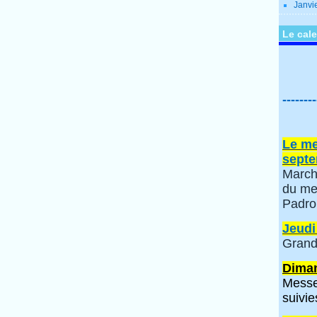
Janvi
Le cale
--------
Le me
septe
March
du me
Padro
Jeudi
Grand
Diman
Messe
suivie