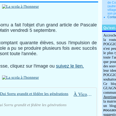
de Co
(autre
villag
son p
Conta
orru a fait l'objet d'un grand article de Pascale
Qu'est
atin
vendredi 5 septembre.
Accroch
la rout
comptant quarante élèves, sous l'impulsion de
POGGIOLO
ole a pu se produire plusieurs fois avec succès
n'est pe
 sont toute l'année.
le plus 
toute l'
que pour
esse, cliquez sur l'image ou
suivez le lien.
des souv
leur iden
POGGIOL
souhaito
Ce blo
GUAGNO
commun
À Vico, la Scola di cantu di I Dui Sorru grandit et fédère les générations
Avertiss
la mairi
Dui Sorru grandit et fédère les générations
un blog
POGGIOLO
suggesti