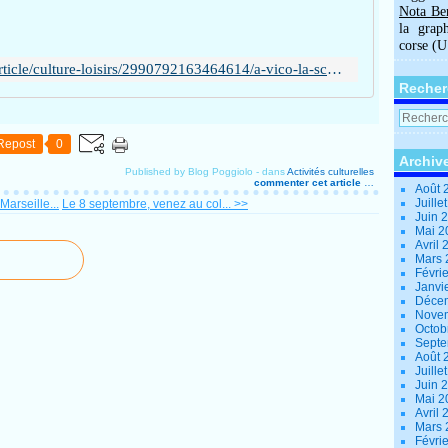
Nota Be
la grap
corse (
https://www.corsematin.com/article/culture-loisirs/2990792163464614/a-vico-la-scola-di-cantu-di-i-dui-sorru-grandit-et-federe-les-generations
Recher
Repost
0
Archiv
Published by Blog Poggiolo
-
dans
Activités culturelles
commenter cet article
…
Août 
Juille
arseille...
Le 8 septembre, venez au col... >>
Juin 
Mai 
Avril
Mars
Févri
Janvi
Déce
Nove
Octob
Sept
Août 
Juille
Juin 
Mai 
Avril
Mars
Févri