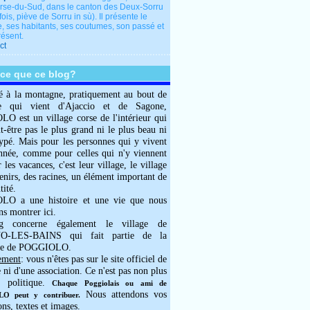
rse-du-Sud, dans le canton des Deux-Sorru
fois, piève de Sorru in sù). Il présente le
e, ses habitants, ses coutumes, son passé et
résent.
ct
-ce que ce blog?
é à la montagne, pratiquement au bout de
e qui vient d'Ajaccio et de Sagone,
 est un village corse de l'intérieur qui
ut-être pas le plus grand ni le plus beau ni
typé. Mais pour les personnes qui y vivent
année, comme pour celles qui n'y viennent
 les vacances, c'est leur village, le village
enirs, des racines, un élément important de
tité.
O a une histoire et une vie que nous
ns montrer ici.
g concerne également le village de
-LES-BAINS qui fait partie de la
e de POGGIOLO.
ement
: vous n'êtes pas sur le site officiel de
e ni d'une association. Ce n'est pas non plus
 politique.
Chaque Poggiolais ou ami de
Nous attendons vos
 peut y contribuer.
ons, textes et images.