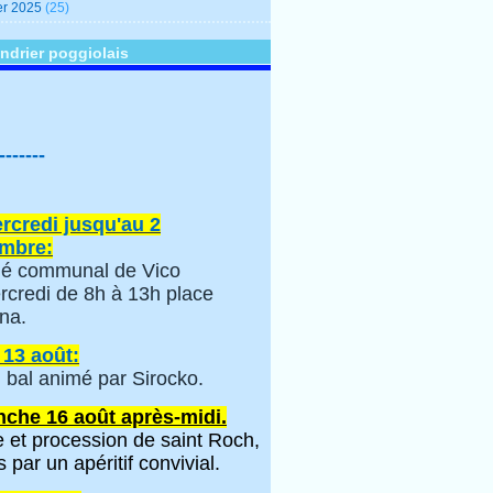
er 2025
(25)
ndrier poggiolais
-------
rcredi jusqu'au 2
mbre:
é communal de Vico
rcredi de 8h à 13h place
na.
 13 août:
 bal animé par Sirocko.
che 16 août après-midi.
 et procession de saint Roch,
s par un apéritif convivial.