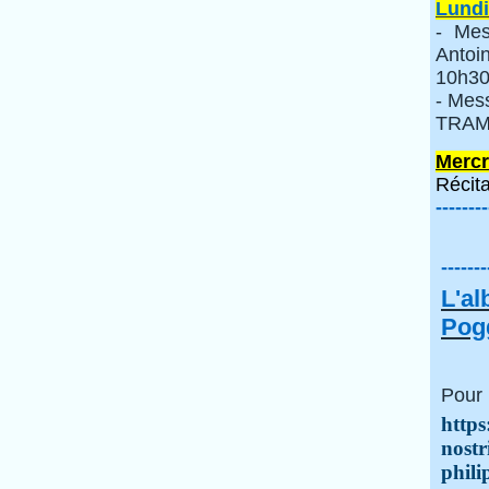
Lundi
- Mes
Anto
10h30
- Mes
TRAMI
Mercr
Récita
--------
-------
L'a
Pogg
Pour 
https
nostr
phili