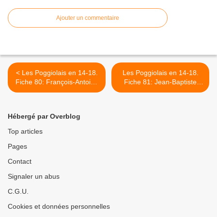
Ajouter un commentaire
< Les Poggiolais en 14-18.
Les Poggiolais en 14-18.
Fiche 80: François-Antoine
Fiche 81: Jean-Baptiste
PAOLI
PAOLI, le dernier survivant
>
Hébergé par Overblog
Top articles
Pages
Contact
Signaler un abus
C.G.U.
Cookies et données personnelles