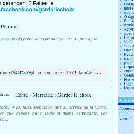
vie m
 dérangent ? Faites-le
Natur
figure
.facebook.com/garderlechoix
guerr
Guagn
Popul
histoi
 Petition
Activi
guerr
Les a
es emplois,non a la casse sociale,non au monopole.
Vidéo
Socci
Devin
Poggio
monu
périp
L'épu
cuisi
https://www.change.org/p/albertini-st%C3%A9phane-soutien-%C3%A0-la-m%C3%A9ridionale-et-ses-emplois-non-a-la-casse-sociale-non-au-monopole?fbclid=IwAR1zbp7oDhC-jmBUNrkosOJCsqY4wKDSV-mpqxBV7RdWxvYurT5uXoJhDg0
Généa
Hier 
Lége
Mauva
Corse - Marseille : Garder le choix
Abonne
choix. 4.2K likes. Depuis 80 ans au service de la Corse,
Abonnez-
sser aux dépens d'une seule et même compagnie. Les
publiés.
Email
ou...