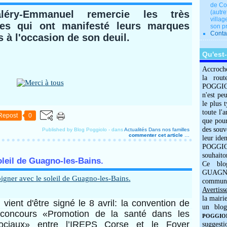
de Co
léry-Emmanuel remercie les très
(autre
villag
es qui ont manifesté leurs marques
son p
Conta
és à l'occasion de son deuil.
Qu'est
Accroch
la rout
POGGIOLO
n'est pe
le plus 
toute l'
Repost
0
que pour
des souv
Published by Blog Poggiolo
-
dans
Actualités
Dans nos familles
commenter cet article
…
leur iden
POGGIOL
souhaito
oleil de Guagno-les-Bains.
Ce blo
GUAGNO
commun
Avertiss
la mairi
vient d'être signé le 8 avril: la convention de 
un blog
 concours «Promotion de la santé dans les 
POGGIOLO
sociaux» entre l’IREPS Corse et le Foyer 
suggesti