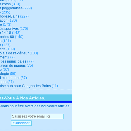
unicipale
(352)
a corsa
(313)
s poggiolaises
(299)
e
(235)
o-les-Bains
(227)
ation
(180)
re
(173)
tés sportives
(170)
e 14-18
(143)
nnées 60
(140)
s
(131)
a
(127)
ette
(109)
lais de l'extérieur
(103)
ment
(77)
éties municipales
(77)
ration du maquis
(75)
ne
(67)
logie
(59)
et maintenant
(57)
ndes
(37)
ise pub pour Guagno-les-Bains
(11)
z-Vous À Nos Articles,
vous pour être averti des nouveaux articles