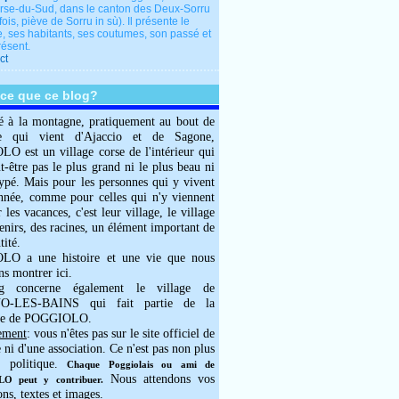
rse-du-Sud, dans le canton des Deux-Sorru
fois, piève de Sorru in sù). Il présente le
e, ses habitants, ses coutumes, son passé et
résent.
ct
-ce que ce blog?
é à la montagne, pratiquement au bout de
e qui vient d'Ajaccio et de Sagone,
 est un village corse de l'intérieur qui
ut-être pas le plus grand ni le plus beau ni
typé. Mais pour les personnes qui y vivent
année, comme pour celles qui n'y viennent
 les vacances, c'est leur village, le village
enirs, des racines, un élément important de
tité.
O a une histoire et une vie que nous
ns montrer ici.
g concerne également le village de
-LES-BAINS qui fait partie de la
e de POGGIOLO.
ement
: vous n'êtes pas sur le site officiel de
e ni d'une association. Ce n'est pas non plus
 politique.
Chaque Poggiolais ou ami de
Nous attendons vos
 peut y contribuer.
ons, textes et images.