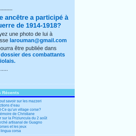
---------
e ancêtre a participé à
uerre de 1914-1918?
ez une photo de lui à
esse
larouman@gmail.com
pourra être publiée dans
e
dossier des combattants
olais.
......
s Récents
out savoir sur les mazzeri
ctions d’eau
t-Ce qu’un village corse?
mémoire de Christiane
 sur la Priziuncula du 2 août
rché artisanal de Guagno
rses et les jeux
 lingua corsa