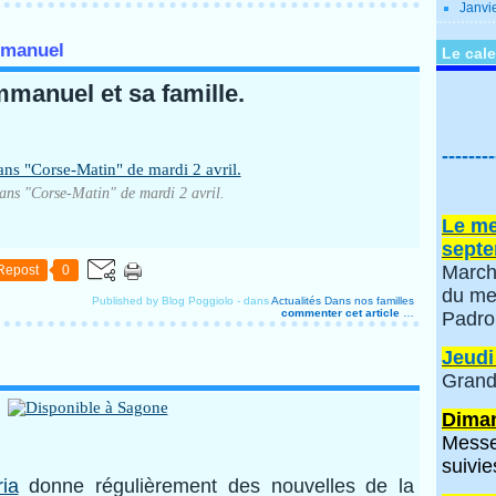
Janvi
mmanuel
Le cale
manuel et sa famille.
--------
ans "Corse-Matin" de mardi 2 avril.
Le me
septe
March
Repost
0
du me
Published by Blog Poggiolo
-
dans
Actualités
Dans nos familles
commenter cet article
…
Padro
Jeudi
Grand
Diman
Messe
suivie
ria
donne régulièrement des nouvelles de la