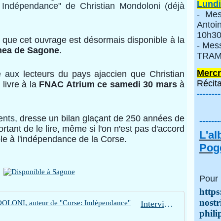
Lundi
e: Indépendance" de Christian Mondoloni (déjà
- Mes
Anto
10h30
e que cet ouvrage est désormais disponible à la
- Mes
inea de Sagone
.
TRAMI
Mercr
lé
aux
lecteurs du pays ajaccien que Christian
Récita
livre à la
FNAC Atrium ce samedi 30 mars
à
--------
ents,
dresse un bilan glaçant de 250 années de
-------
ortant de le lire, même si l'on n'est pas d'accord
L'a
le à l'indépendance de la Corse.
Pogg
Pour 
https
nostr
Interview de Christian MONDOLONI, auteur de "Corse: Indépendance"
phili