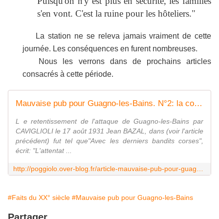
Puisqu'on n'y est plus en sécurité, les familles
s'en vont. C'est la ruine pour les hôteliers."
La station ne se releva jamais vraiment de cette
journée. Les conséquences en furent nombreuses.
Nous les verrons dans de prochains articles
consacrés à cette période.
Mauvaise pub pour Guagno-les-Bains. N°2: la coupe est pleine
L e retentissement de l'attaque de Guagno-les-Bains par
CAVIGLIOLI le 17 août 1931 Jean BAZAL, dans (voir l'article
précédent) fut tel que"Avec les derniers bandits corses",
écrit: "L'attentat ...
http://poggiolo.over-blog.fr/article-mauvaise-pub-pour-guagno-les-bains-n-2-l-82765801.html
#Faits du XX° siècle
#Mauvaise pub pour Guagno-les-Bains
Partager