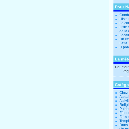
Pour N
Combi
Histo
Le can
Liste 
de la 
Locali
Un ex
Letia
U por
La mét
Pour tout 
Pogg
Catégo
Chez 
Actual
Activi
Relig
Patrim
Fêtons
Faits 
Tempi
Dans 