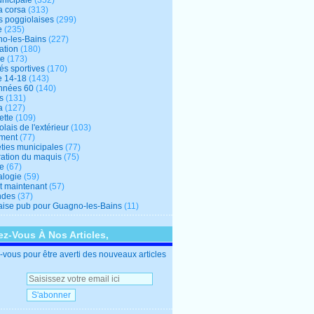
unicipale
(352)
a corsa
(313)
s poggiolaises
(299)
e
(235)
o-les-Bains
(227)
ation
(180)
re
(173)
tés sportives
(170)
e 14-18
(143)
nnées 60
(140)
s
(131)
a
(127)
ette
(109)
lais de l'extérieur
(103)
ment
(77)
éties municipales
(77)
ration du maquis
(75)
ne
(67)
logie
(59)
et maintenant
(57)
ndes
(37)
ise pub pour Guagno-les-Bains
(11)
z-Vous À Nos Articles,
vous pour être averti des nouveaux articles