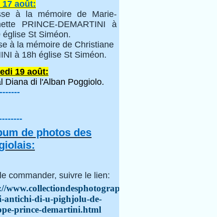
 17 août:
se à la mémoire de Marie-
inette PRINCE-DEMARTINI à
 église St Siméon.
se à la mémoire de Christiane
NI à 18h église St Siméon.
edi 19 août:
l Diana di l'Alban Poggiolo.
-------
--------
lbum de photos des
iolais:
le commander, suivre le lien:
://www.collectiondesphotographes.com/i-
i-antichi-di-u-pighjolu-de-
ppe-prince-demartini.html