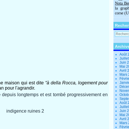
Nota Be
la grap
corse (
Recher
Archiv
Août 
Juille
Juin 
Mai 
Avril
Mars
Févri
e maison qui est dite
“à della Rocca, logement pour
Janvi
Déce
n pour l'agrandir.
Nove
 depuis longtemps et est tombé progressivement en
Octob
Sept
Août 
Juille
Juin 
Mai 
Avril
Mars
Févri