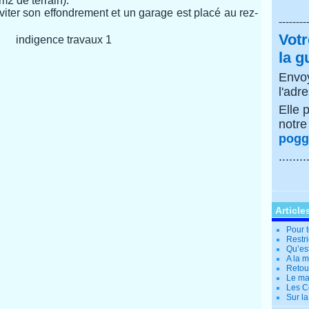
m2 de terrain).
ter son effondrement et un garage est placé au rez-
--------
Votr
la g
Envoy
l'adr
Elle 
notr
poggi
........
Article
Pour t
Restri
Qu’es
A la 
Retour
Le ma
Les Co
Sur la