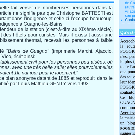
de Co
elle fait verser de nombreuses personnes dans la
(autre
villag
 article ne signifie pas que Christophe BATTESTI est
son p
urtant dans l'indigence et celle-ci l'occupe beaucoup.
Conta
l'indigence à Guagno-les-Bains.
deur de la station (c'est-à-dire au XIXème siècle),
Qu'est
 et des hôtels pour curistes. Mais il existait aussi une
ablissement thermal, recevait les personnes à faible
Accroch
la rout
ulé
"Bains de Guagno"
(imprimerie Marchi, Ajaccio,
POGGIOLO
ico, écrit ainsi:
n'est pe
établissement civil pour les personnes peu aisées, où
le plus 
toute l'
nes, avec une très belle salle; elles pourvoient elles
que pour
yaient 1fr. par jour pour le logement."
des souv
ce plan anonyme datant de 1885 et
reproduit dans le
leur iden
blié par Louis Mathieu GENTY vers 1992.
POGGIOL
souhaito
Ce blo
GUAGNO
commun
Avertiss
la mairi
un blog
POGGIOLO
suggesti