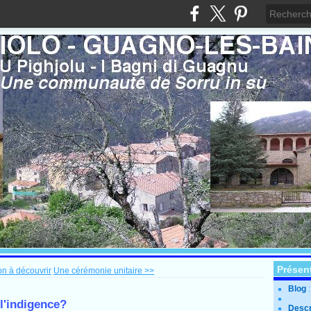
Présen
on à découvrir
Une cérémonie unitaire >>
Blog
 l'indigence?
Descr