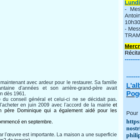
Lundi
- Mes
Anto
10h30
- Mes
TRAMI
Mercr
Récita
--------
-------
aintenant avec ardeur pour le restaurer. Sa famille
L'a
ntaine d'années et son arrière-grand-père avait
Pogg
on dès 1961.
du conseil général et celui-ci ne se décidait pas.
'acheter en juin 2009 avec l'accord de la mairie
et
on père Dominique qui a également aidé pour les
Pour 
https
 commencé en septembre.
nostr
r l'œuvre est importante. La maison a une superficie
phili