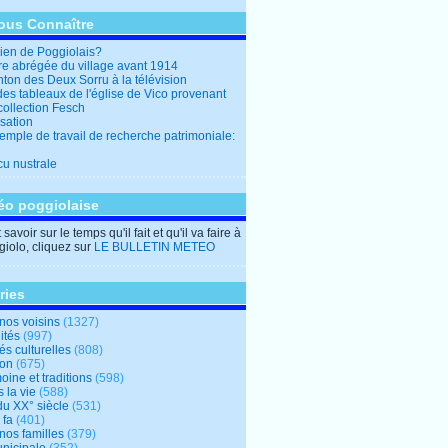
ous Connaître
en de Poggiolais?
ire abrégée du village avant 1914
ton des Deux Sorru à la télévision
des tableaux de l'église de Vico provenant
collection Fesch
sation
emple de travail de recherche patrimoniale:
cu nustrale
éo poggiolaise
savoir sur le temps qu'il fait et qu'il va faire à
iolo, cliquez sur
LE BULLETIN METEO
ries
nos voisins
(1327)
ités
(997)
tés culturelles
(808)
ion
(675)
oine et traditions
(598)
 la vie
(588)
du XX° siècle
(531)
 fa
(401)
nos familles
(379)