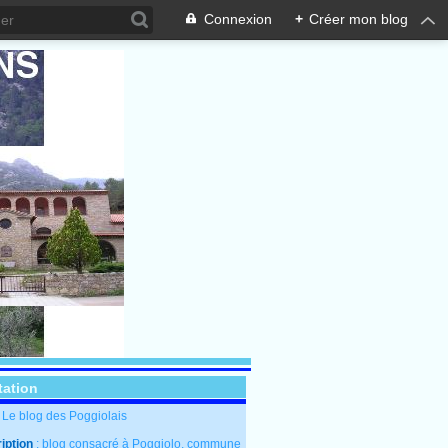
Connexion
+
Créer mon blog
tation
: Le blog des Poggiolais
iption
: blog consacré à Poggiolo, commune