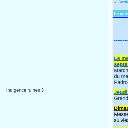
Janvi
Le cale
--------
Le me
septe
March
du me
Padro
Jeudi
Grand
Diman
Messe
suivie