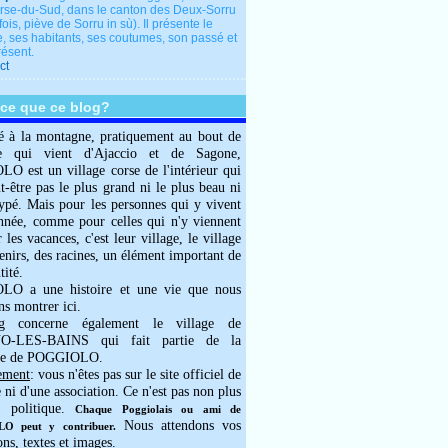
rse-du-Sud, dans le canton des Deux-Sorru
fois, piève de Sorru in sù). Il présente le
e, ses habitants, ses coutumes, son passé et
résent.
ct
-ce que ce blog?
é à la montagne, pratiquement au bout de
e qui vient d'Ajaccio et de Sagone,
 est un village corse de l'intérieur qui
ut-être pas le plus grand ni le plus beau ni
typé. Mais pour les personnes qui y vivent
année, comme pour celles qui n'y viennent
 les vacances, c'est leur village, le village
enirs, des racines, un élément important de
tité.
O a une histoire et une vie que nous
ns montrer ici.
g concerne également le village de
-LES-BAINS qui fait partie de la
e de POGGIOLO.
ement
: vous n'êtes pas sur le site officiel de
e ni d'une association. Ce n'est pas non plus
 politique.
Chaque Poggiolais ou ami de
Nous attendons vos
 peut y contribuer.
ons, textes et images.