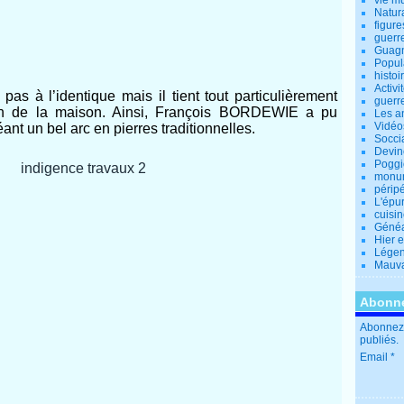
vie m
Natur
figure
guerr
Guagn
Popul
histoi
Activi
pas à l’identique mais il tient tout particulièrement
guerr
ien de la maison. Ainsi, François BORDEWIE a pu
Les a
Vidéo
éant un bel arc en pierres traditionnelles.
Socci
Devin
Poggio
monu
périp
L'épu
cuisi
Généa
Hier 
Lége
Mauva
Abonne
Abonnez-
publiés.
Email