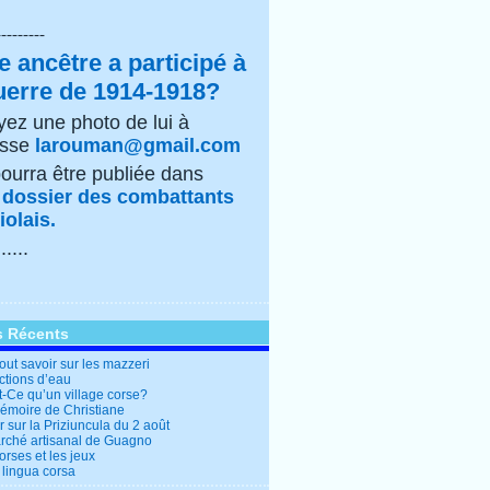
---------
e ancêtre a participé à
uerre de 1914-1918?
ez une photo de lui à
esse
larouman@gmail.com
pourra être publiée dans
e
dossier des combattants
olais.
......
s Récents
out savoir sur les mazzeri
ctions d’eau
t-Ce qu’un village corse?
mémoire de Christiane
 sur la Priziuncula du 2 août
rché artisanal de Guagno
rses et les jeux
 lingua corsa