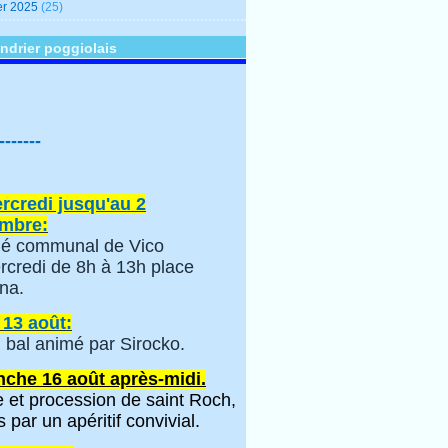
er 2025
(25)
ndrier poggiolais
-------
rcredi jusqu'au 2
mbre:
é communal de Vico
rcredi de 8h à 13h place
na.
 13 août:
 bal animé par Sirocko.
che 16 août après-midi.
 et procession de saint Roch,
s par un apéritif convivial.