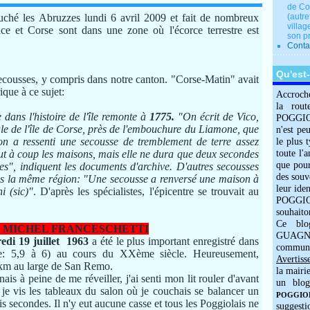
de Co
uché les Abruzzes lundi 6 avril 2009 et fait de nombreux
(autre
villag
nce et Corse sont dans une zone où l'écorce terrestre est
son p
Conta
Qu'est
ecousses, y compris dans notre canton. "Corse-Matin" avait
ique à ce sujet:
Accroch
la rout
dans l'histoire de l'île remonte à
1775.
"On écrit de Vico,
POGGIOLO
le de l'île de Corse, près de l'embouchure du Liamone, que
n'est pe
on a ressenti une secousse de tremblement de terre assez
le plus 
ut à coup les maisons, mais elle ne dura que deux secondes
toute l'
que pour
es", indiquent les documents d'archive. D'autres secousses
des souv
ans la même région: "Une secousse a renversé une maison à
leur iden
i (sic)"
. D'après les spécialistes, l'épicentre se trouvait au
POGGIOL
souhaito
Ce blo
 MICHEL FRANCESCHETTI
GUAGNO
edi 19 juillet 1963
a été le plus important enregistré dans
commun
e: 5,9 à 6) au cours du XXème siècle. Heureusement,
Avertiss
80 km au large de San Remo.
la mairi
ais à peine de me réveiller, j'ai senti mon lit rouler d'avant
un blog
et je vis les tableaux du salon où je couchais se balancer un
POGGIOLO
is secondes. Il n'y eut aucune casse et tous les Poggiolais ne
suggesti