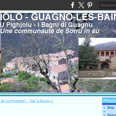
Présen
 de "La Provence":...
"Oui" à Soccia >>
Blog
Descr