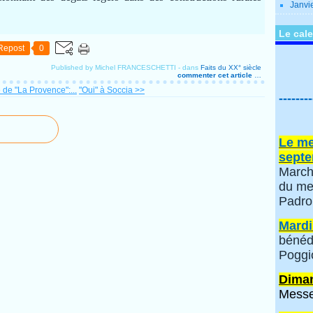
Janvi
Le cale
Repost
0
Published by Michel FRANCESCHETTI
-
dans
Faits du XX° siècle
commenter cet article
…
 de "La Provence":...
"Oui" à Soccia >>
--------
Le me
septe
March
du me
Padro
Mardi
bénéd
Poggi
Diman
Messe