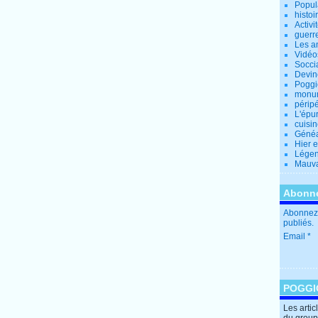
Popul
histoi
Activi
guerr
Les a
Vidéo
Socci
Devin
Poggio
monu
périp
L'épu
cuisi
Généa
Hier 
Lége
Mauva
Abonne
Abonnez-
publiés.
Email
POGGI
Les arti