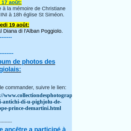
 17 août:
 à la mémoire de Christiane
NI à 18h église St Siméon.
edi 19 août:
l Diana di l'Alban Poggiolo.
-------
--------
lbum de photos des
iolais:
le commander, suivre le lien:
://www.collectiondesphotographes.com/i-
i-antichi-di-u-pighjolu-de-
ppe-prince-demartini.html
---------
e ancêtre a participé à