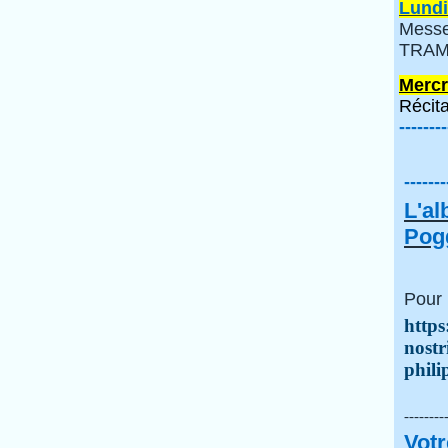
Lundi
Messe
TRAMI
Mercr
Récita
--------
-------
L'a
Pogg
Pour 
https
nostr
phili
--------
Votr