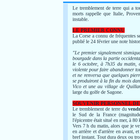
Le tremblement de terre qui a to
morts rappelle que Italie, Prove
instable.
LE PREMIER CONNU
La Corse a connu de fréquentes s
publié le 24 février une note histor
"Le premier signalement sismique 
bourgade dans la partie occidenta
le 6 octobre, à 7h35 du matin, 
violente pour faire abandonner to
et ne renversa que quelques pierr
se produiront à la fin du mois d
Vico et une au village de Quillan
large du golfe de Sagone.
SOUVENIR PERSONNEL DE
Le tremblement de terre du
vendr
le Sud de la France (magnitud
l'épicentre était situé en mer, à 
Vers 7 h du matin, alors que je ven
en arrière et d'arrière en avant, 
bref instant. Tout dura deux ou tro