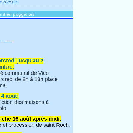
er 2025
(25)
ndrier poggiolais
-------
rcredi jusqu'au 2
mbre:
é communal de Vico
rcredi de 8h à 13h place
na.
 4 août:
iction des maisons à
olo.
che 16 août après-midi.
 et procession de saint Roch.