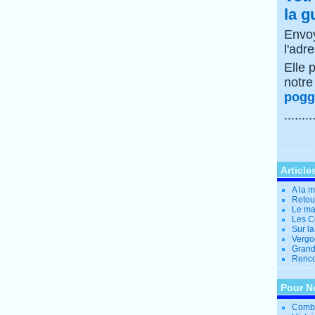
la g
Envoy
l'adr
Elle 
notr
poggi
........
Article
A la 
Retour
Le ma
Les Co
Sur la
Vergo
Grande
Rencon
Pour N
Combi