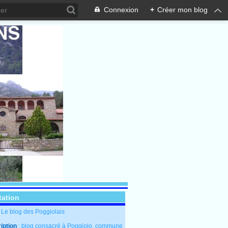
Connexion
+
Créer mon blog
tation
: Le blog des Poggiolais
iption
: blog consacré à Poggiolo, commune