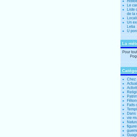
Histo
Le can
Liste 
de la 
Locali
Un ex
Letia
U por
La mét
Pour tout 
Pogg
Catégo
Chez 
Actual
Activi
Relig
Patrim
Fêtons
Faits 
Tempi
Dans 
vie m
Natur
figure
guerr
Guagn