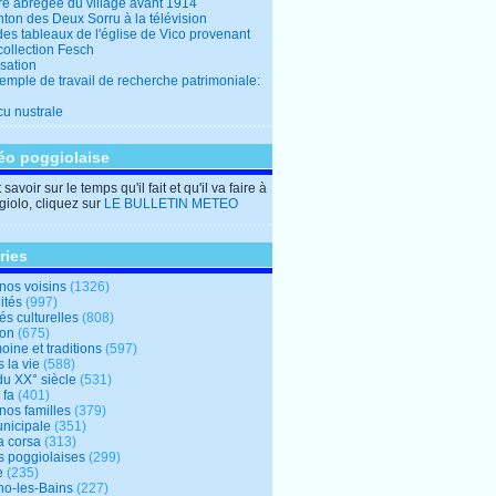
ire abrégée du village avant 1914
ton des Deux Sorru à la télévision
des tableaux de l'église de Vico provenant
collection Fesch
sation
emple de travail de recherche patrimoniale:
cu nustrale
éo poggiolaise
savoir sur le temps qu'il fait et qu'il va faire à
iolo, cliquez sur
LE BULLETIN METEO
ries
nos voisins
(1326)
ités
(997)
tés culturelles
(808)
ion
(675)
oine et traditions
(597)
 la vie
(588)
du XX° siècle
(531)
 fa
(401)
nos familles
(379)
unicipale
(351)
a corsa
(313)
s poggiolaises
(299)
e
(235)
o-les-Bains
(227)