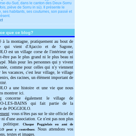
rse-du-Sud, dans le canton des Deux-Sorru
fois, piève de Sorru in sù). Il présente le
e, ses habitants, ses coutumes, son passé et
résent.
ct
-ce que ce blog?
é à la montagne, pratiquement au bout de
e qui vient d'Ajaccio et de Sagone,
 est un village corse de l'intérieur qui
ut-être pas le plus grand ni le plus beau ni
typé. Mais pour les personnes qui y vivent
année, comme pour celles qui n'y viennent
 les vacances, c'est leur village, le village
enirs, des racines, un élément important de
tité.
O a une histoire et une vie que nous
ns montrer ici.
g concerne également le village de
-LES-BAINS qui fait partie de la
e de POGGIOLO.
ement
: vous n'êtes pas sur le site officiel de
e ni d'une association. Ce n'est pas non plus
 politique.
Chaque Poggiolais ou ami de
Nous attendons vos
 peut y contribuer.
ons, textes et images.