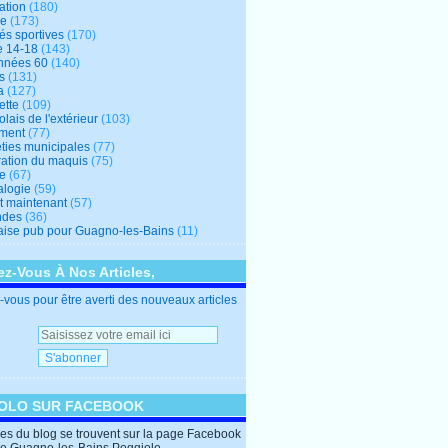
ation
(180)
re
(173)
tés sportives
(170)
e 14-18
(143)
nnées 60
(140)
s
(131)
a
(127)
ette
(109)
lais de l'extérieur
(103)
ment
(77)
éties municipales
(77)
ration du maquis
(75)
ne
(67)
logie
(59)
et maintenant
(57)
ndes
(36)
ise pub pour Guagno-les-Bains
(11)
z-Vous À Nos Articles,
vous pour être averti des nouveaux articles
OLO SUR FACEBOOK
cles du blog se trouvent sur la page Facebook