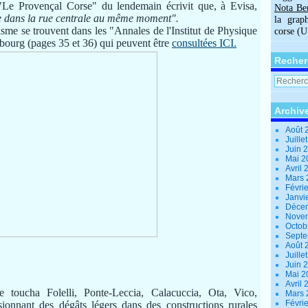
 "Le Provençal Corse" du lendemain écrivit que, à Evisa,
Nota Be
vée dans la rue centrale au même moment".
la grap
sme se trouvent dans les "Annales de l'Institut de Physique
corse (
sbourg (pages 35 et 36) qui peuvent être
consultées ICI.
Recher
Archiv
Août 
Juille
Juin 
Mai 
Avril
Mars
Févri
Janvi
Déce
Nove
Octob
Sept
Août 
Juille
Juin 
Mai 
Avril
e toucha Folelli, Ponte-Leccia, Calacuccia, Ota, Vico,
Mars
Févri
onnant des dégâts légers dans des constructions rurales