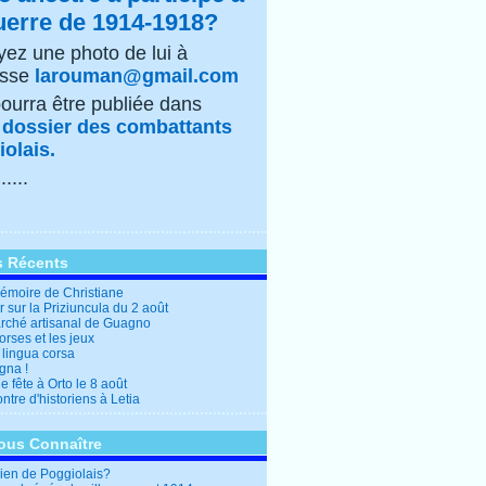
uerre de 1914-1918?
ez une photo de lui à
esse
larouman@gmail.com
pourra être publiée dans
e
dossier des combattants
olais.
......
s Récents
mémoire de Christiane
 sur la Priziuncula du 2 août
rché artisanal de Guagno
rses et les jeux
 lingua corsa
gna !
 fête à Orto le 8 août
tre d'historiens à Letia
ous Connaître
en de Poggiolais?