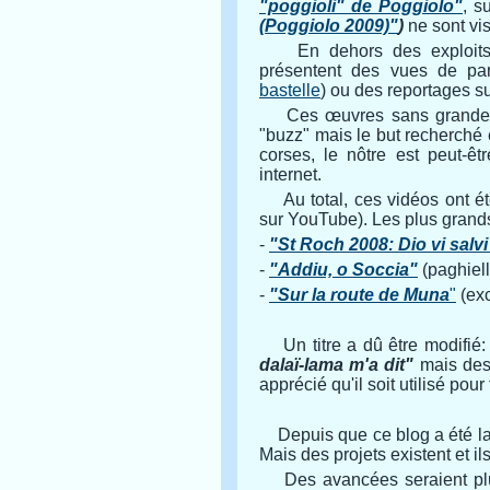
"poggioli" de Poggiolo"
, s
(Poggiolo 2009)"
)
ne sont vi
En dehors des exploit
présentent des vues de part
bastelle
) ou des reportages su
Ces œuvres sans grande p
"buzz" mais le but recherché é
corses, le nôtre est peut-êt
internet.
Au total, ces vidéos ont é
sur YouTube). Les plus grand
-
"St Roch 2008: Dio vi salv
-
"Addiu, o Soccia"
(paghiell
-
"Sur la route de Muna
"
(exc
Un titre a dû être modifié
dalaï-lama m'a dit"
mais des 
apprécié qu'il soit utilisé pour
Depuis que ce blog a été l
Mais des projets existent et i
Des avancées seraient pl