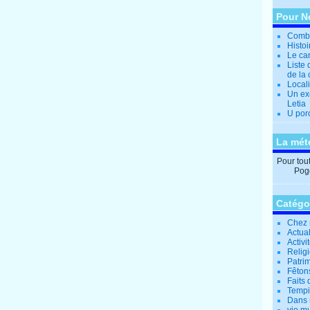
Pour N
Combi
Histo
Le can
Liste 
de la 
Locali
Un ex
Letia
U por
La mét
Pour tout 
Pogg
Catégo
Chez 
Actual
Activi
Relig
Patrim
Fêtons
Faits 
Tempi
Dans 