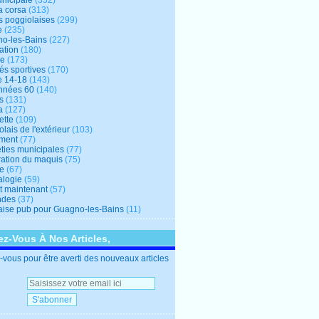
unicipale
(352)
a corsa
(313)
s poggiolaises
(299)
e
(235)
o-les-Bains
(227)
ation
(180)
re
(173)
tés sportives
(170)
e 14-18
(143)
nnées 60
(140)
s
(131)
a
(127)
ette
(109)
lais de l'extérieur
(103)
ment
(77)
éties municipales
(77)
ration du maquis
(75)
ne
(67)
logie
(59)
et maintenant
(57)
ndes
(37)
ise pub pour Guagno-les-Bains
(11)
z-Vous À Nos Articles,
vous pour être averti des nouveaux articles