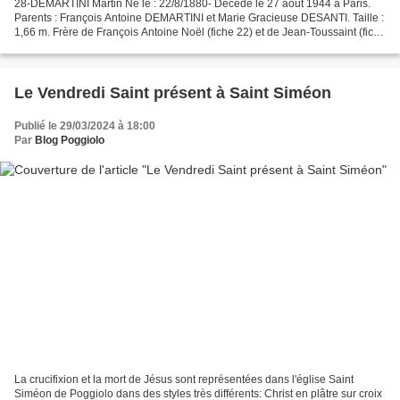
28-DEMARTINI Martin Né le : 22/8/1880- Décédé le 27 août 1944 à Paris.
Parents : François Antoine DEMARTINI et Marie Gracieuse DESANTI. Taille :
1,66 m. Frère de François Antoine Noël (fiche 22) et de Jean-Toussaint (fiche
25). Appelé en novembre 1902...
Le Vendredi Saint présent à Saint Siméon
Publié le 29/03/2024 à 18:00
Par
Blog Poggiolo
La crucifixion et la mort de Jésus sont représentées dans l'église Saint
Siméon de Poggiolo dans des styles très différents: Christ en plâtre sur croix