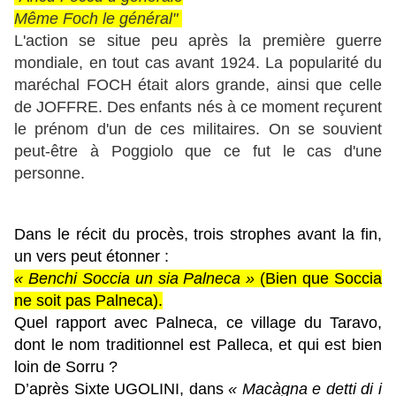
Même Foch le général
"
L'action se situe peu après la première guerre
mondiale, en tout cas avant 1924. La popularité du
maréchal FOCH était
alors grande, ainsi que celle
de JOFFRE. Des enfants nés à ce moment reçurent
le prénom d'un de ces militaires. On se souvient
peut-être à Poggiolo que ce fut le cas d'une
personne.
Dans le récit du procès, trois strophes avant la fin,
un vers peut étonner :
« Benchi Soccia un sia Palneca »
(Bien que Soccia
ne soit pas Palneca).
Quel rapport avec Palneca, ce village du Taravo,
dont le nom traditionnel est Palleca, et qui est bien
loin de Sorru ?
D’après Sixte UGOLINI, dans
« Macàgna e detti di i