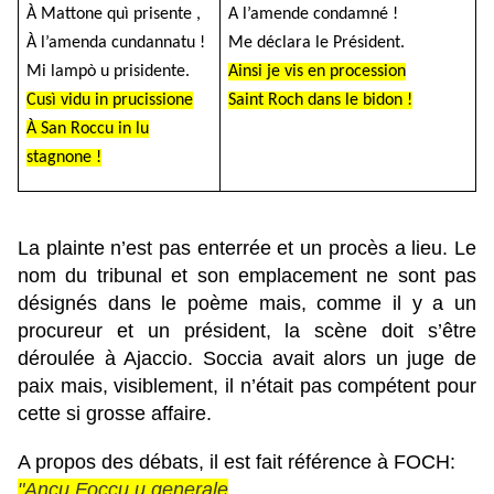
À Mattone quì prisente ,
A l’amende condamné !
À l’amenda cundannatu !
Me déclara le Président.
Mi lampò u prisidente.
Ainsi je vis en procession
Cusì vidu in prucissione
Saint Roch dans le bidon !
À San Roccu in lu
stagnone !
La plainte n’est pas enterrée et un procès a lieu. Le
nom du tribunal et son emplacement ne sont pas
désignés dans le poème mais, comme il y a un
procureur et un président, la scène doit s’être
déroulée à Ajaccio. Soccia avait alors un
juge de
paix mais, visiblement, il n’était pas compétent pour
cette si grosse affaire.
A propos des débats, il est fait référence à FOCH:
"Ancu Foccu u generale