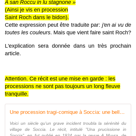
A san Roccu in lu stagnone »
(Ainsi je vis en procession
Saint Roch dans le bidon).
Cette expression peut être traduite par:
j'en ai vu de
toutes les couleurs
. Mais que vient faire saint Roch?
L'explication sera donnée dans un très prochain
article.
Attention. Ce récit est une mise en garde : les
processions ne sont pas toujours un long fleuve
tranquille.
Une procession tragi-comique à Soccia: une belle organisation (1/3) - Le blog des Poggiolais
Voici un siècle qu'un grave incident troubla la sérénité du
village de Soccia. Le récit, intitulé "Una prucissione in
Soccia", en fut publié en 1924 par la revue A Muvra, de