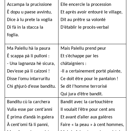
Accampa la prucissione
Elle encercle la procession
È dopu u paese avvintu,
Et après avoir entouré le village,
Dice à lu prete la voglia
Dit au prêtre sa volonté
Di fà in la stacca la
D’établir le procès-verbal
foglia.
Ma Palellu hà la paura
Mais Palellu prend peur
È scappa pà li pulloni :
Et s’échappe par les
- Una lagnanza hè sicura,
châtaigniers :
Dev’esse pà li calzoni !
-Il a certainement porté plainte,
Disse l’omu intarruritu
Ce doit être pour le pantalon !
Chì ghjurò d’esse banditu.
Se dit l’homme terrorisé
Qui jura d’être bandit.
Banditu cù la carchera
Bandit avec la cartouchière
Vulia esse par cent’anni
Il voulait l’être pour cent ans
È prima d’andà in galera
Et avant d’aller aux galères
À cent’omi fà li panni,
Faire « la peau » à cent hommes,