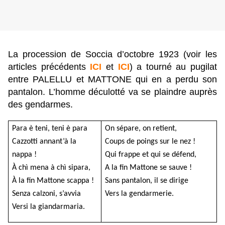
La procession de Soccia d’octobre 1923 (voir les
articles précédents
ICI
et
ICI
) a tourné au pugilat
entre PALELLU et MATTONE qui en a perdu son
pantalon. L’homme déculotté va se plaindre auprès
des gendarmes.
Para è teni, teni è para
On sépare, on retient,
Cazzotti annant’à la
Coups de poings sur le nez !
nappa !
Qui frappe et qui se défend,
À chì mena à chì sipara,
A la fin Mattone se sauve !
À la fin Mattone scappa !
Sans pantalon, il se dirige
Senza calzoni, s’avvia
Vers la gendarmerie.
Versi la giandarmaria.