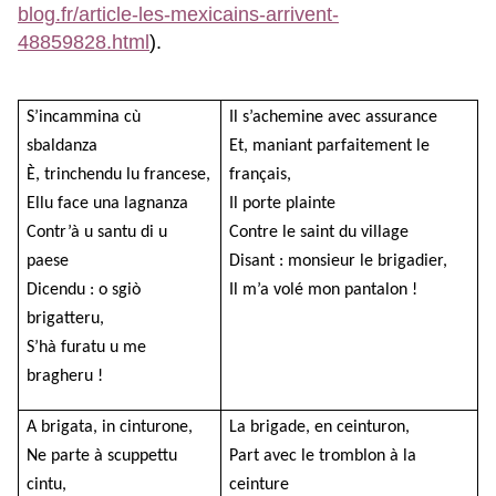
blog.fr/article-les-mexicains-arrivent-
48859828.html
).
S’incammina cù
Il s’achemine avec assurance
sbaldanza
Et, maniant parfaitement le
È, trinchendu lu francese,
français,
Ellu face una lagnanza
Il porte plainte
Contr’à u santu di u
Contre le saint du village
paese
Disant : monsieur le brigadier,
Dicendu : o sgiò
Il m’a volé mon pantalon !
brigatteru,
S’hà furatu u me
bragheru !
A brigata, in cinturone,
La brigade, en ceinturon,
Ne parte à scuppettu
Part avec le tromblon à la
cintu,
ceinture