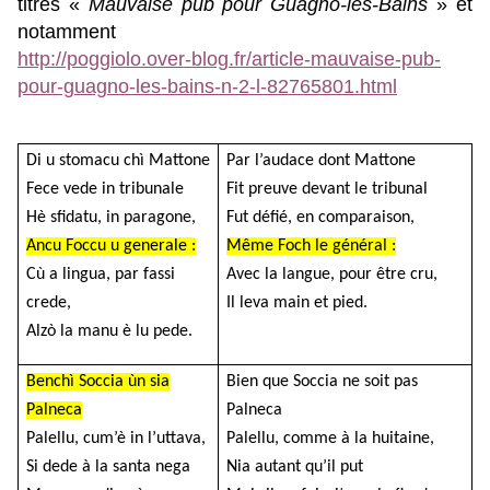
titres «
Mauvaise pub pour Guagno-les-Bains
» et
notamment
http://poggiolo.over-blog.fr/article-mauvaise-pub-
pour-guagno-les-bains-n-2-l-82765801.html
Di u stomacu chì Mattone
Par l’audace dont Mattone
Fece vede in tribunale
Fit preuve devant le tribunal
Hè sfidatu, in paragone,
Fut défié, en comparaison,
Ancu Foccu u generale :
Même Foch le général :
Cù a lingua, par fassi
Avec la langue, pour être cru,
crede,
Il leva main et pied.
Alzò la manu è lu pede.
Benchì Soccia ùn sia
Bien que Soccia ne soit pas
Palneca
Palneca
Palellu, cum’è in l’uttava,
Palellu, comme à la huitaine,
Si dede à la santa nega
Nia autant qu’il put