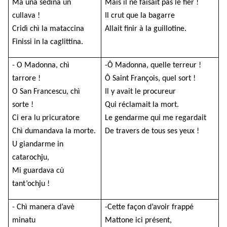
Ma una sedina ùn
Mais il ne faisait pas le fier !
cullava !
Il crut que la bagarre
Cridì chì la mataccina
Allait finir à la guillotine.
Finissi in la caglittina.
- O Madonna, chì
-Ô Madonna, quelle terreur !
tarrore !
Ô Saint François, quel sort !
O San Francescu, chì
Il y avait le procureur
sorte !
Qui réclamait la mort.
Ci era lu pricuratore
Le gendarme qui me regardait
Chì dumandava la morte.
De travers de tous ses yeux !
U giandarme in
catarochju,
Mi guardava cù
tant’ochju !
- Chì manera d’avè
-Cette façon d’avoir frappé
minatu
Mattone ici présent,