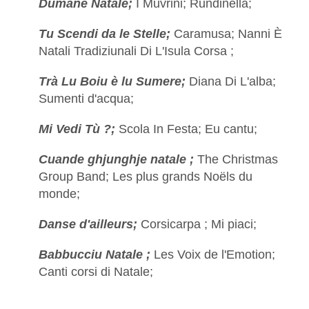
Dumane Natale;
I Muvrini; Rundinella;
Tu Scendi da le Stelle;
Caramusa; Nanni È
Natali Tradiziunali Di L'Isula Corsa ;
Trà Lu Boiu è lu Sumere;
Diana Di L'alba;
Sumenti d'acqua;
Mi Vedi Tù ?;
Scola In Festa; Eu cantu;
Cuande ghjunghje natale ;
The Christmas
Group Band; Les plus grands Noëls du
monde;
Danse d'ailleurs;
Corsicarpa ; Mi piaci;
Babbucciu Natale ;
Les Voix de l'Emotion;
Canti corsi di Natale;