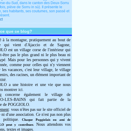
rse-du-Sud, dans le canton des Deux-Sorru
fois, piève de Sorru in sù). Il présente le
e, ses habitants, ses coutumes, son passé et
résent.
ct
-ce que ce blog?
é à la montagne, pratiquement au bout de
e qui vient d'Ajaccio et de Sagone,
 est un village corse de l'intérieur qui
ut-être pas le plus grand ni le plus beau ni
typé. Mais pour les personnes qui y vivent
année, comme pour celles qui n'y viennent
 les vacances, c'est leur village, le village
enirs, des racines, un élément important de
tité.
O a une histoire et une vie que nous
ns montrer ici.
g concerne également le village de
-LES-BAINS qui fait partie de la
e de POGGIOLO.
ement
: vous n'êtes pas sur le site officiel de
e ni d'une association. Ce n'est pas non plus
 politique.
Chaque Poggiolais ou ami de
Nous attendons vos
 peut y contribuer.
ons, textes et images.