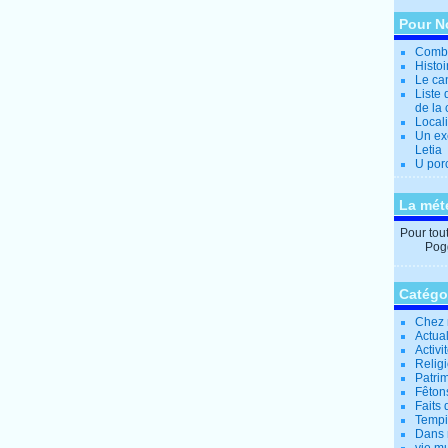
Pour N
Combi
Histo
Le can
Liste 
de la 
Locali
Un ex
Letia
U por
La mét
Pour tout 
Pogg
Catégo
Chez 
Actual
Activi
Relig
Patrim
Fêtons
Faits 
Tempi
Dans 