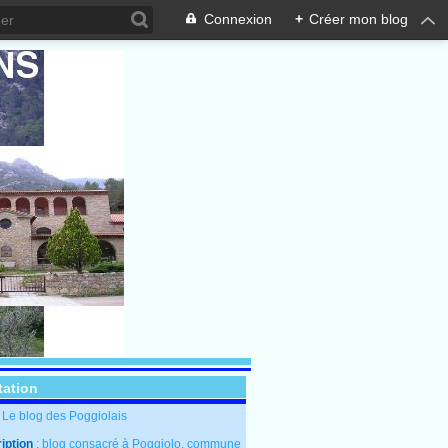
Connexion
+
Créer mon blog
tation
: Le blog des Poggiolais
iption
: blog consacré à Poggiolo, commune