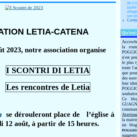
de Co
(autre
villag
son p
Conta
ATION LETIA-CATENA
Qu'est
Accroch
la rout
t 2023, notre association organise
POGGIOLO
n'est pe
le plus 
toute l'
I SCONTRI DI LETIA
que pour
des souv
leur iden
Les rencontres de Letia
POGGIOL
souhaito
Ce blo
GUAGNO
commun
a
se dérouleront place de l’église à
Avertiss
la mairi
i 12 août, à partir de 15 heures.
un blog
POGGIOLO
suggesti