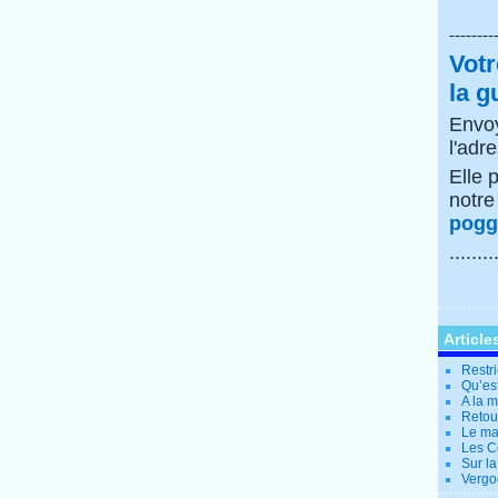
--------
Votr
la g
Envoy
l'adr
Elle 
notr
poggi
........
Article
Restri
Qu’es
A la 
Retour
Le ma
Les Co
Sur la
Vergo