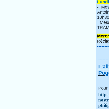
Lundi
- Mes
Anto
10h30
- Mes
TRAMI
Mercr
Récita
--------
-------
L'a
Pogg
Pour 
https
nostr
phili