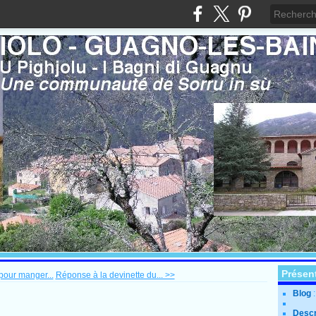
Présen
pour manger...
Réponse à la devinette du... >>
Blog
Descr