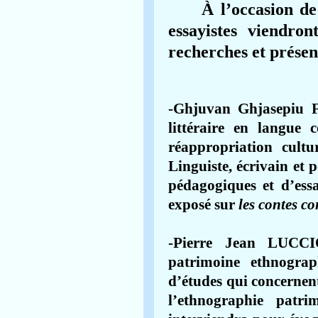
À
l’occasion de 
essayistes viendro
recherches et présen
-Ghjuvan Ghjasepiu F
littéraire en langue 
réappropriation cultu
Linguiste, écrivain et 
pédagogiques et d’essa
exposé sur
les contes co
-Pierre Jean LUCCIO
patrimoine ethnograp
d’études qui concernent 
l’ethnographie patr