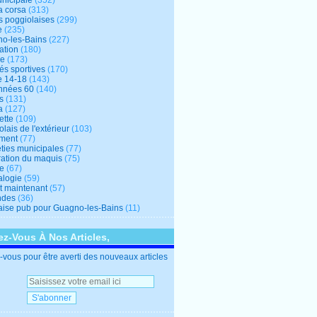
unicipale
(352)
a corsa
(313)
s poggiolaises
(299)
e
(235)
o-les-Bains
(227)
ation
(180)
re
(173)
tés sportives
(170)
e 14-18
(143)
nnées 60
(140)
s
(131)
a
(127)
ette
(109)
lais de l'extérieur
(103)
ment
(77)
éties municipales
(77)
ration du maquis
(75)
ne
(67)
logie
(59)
et maintenant
(57)
ndes
(36)
ise pub pour Guagno-les-Bains
(11)
z-Vous À Nos Articles,
vous pour être averti des nouveaux articles