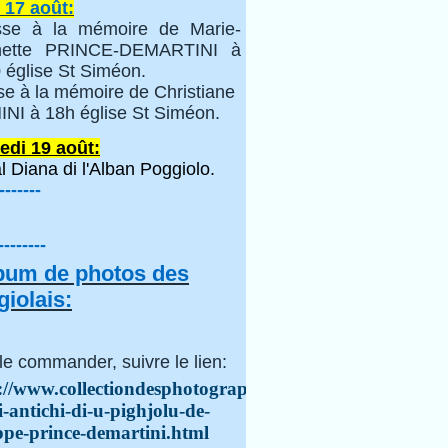
 17 août:
se à la mémoire de Marie-
inette PRINCE-DEMARTINI à
 église St Siméon.
se à la mémoire de Christiane
NI à 18h église St Siméon.
edi 19 août:
l Diana di l'Alban Poggiolo.
-------
--------
lbum de photos des
iolais:
le commander, suivre le lien:
://www.collectiondesphotographes.com/i-
i-antichi-di-u-pighjolu-de-
ppe-prince-demartini.html