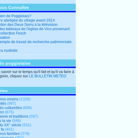
ous Connaître
en de Poggiolais?
ire abrégée du village avant 1914
ton des Deux Sorru à la télévision
des tableaux de l'église de Vico provenant
collection Fesch
sation
emple de travail de recherche patrimoniale:
cu nustrale
éo poggiolaise
savoir sur le temps qu'il fait et qu'il va faire à
iolo, cliquez sur
LE BULLETIN METEO
ries
nos voisins
(1326)
ités
(997)
tés culturelles
(808)
ion
(675)
oine et traditions
(597)
 la vie
(588)
du XX° siècle
(531)
 fa
(401)
nos familles
(379)