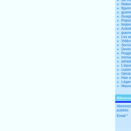
vie m
Natur
figure
guerr
Guagn
Popul
histoi
Activi
guerr
Les a
Vidéo
Socci
Devin
Poggio
monu
périp
L'épu
cuisi
Généa
Hier 
Lége
Mauva
Abonne
Abonnez-
publiés.
Email