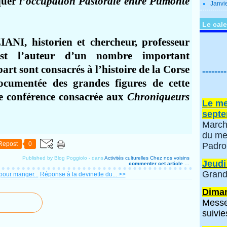
quer
l’occupation Pastorale entre Pumonte
Janvi
Le cale
NI, historien et chercheur, professeur
 est l’auteur d’un nombre important
art sont consacrés à l’histoire de la Corse
--------
ocumentée des grandes figures de cette
ne conférence consacrée aux
Chroniqueurs
Le me
septe
March
du me
Repost
0
Padro
Published by Blog Poggiolo
-
dans
Activités culturelles
Chez nos voisins
Jeudi
commenter cet article
…
Grand
pour manger...
Réponse à la devinette du... >>
Diman
Messe
suivie