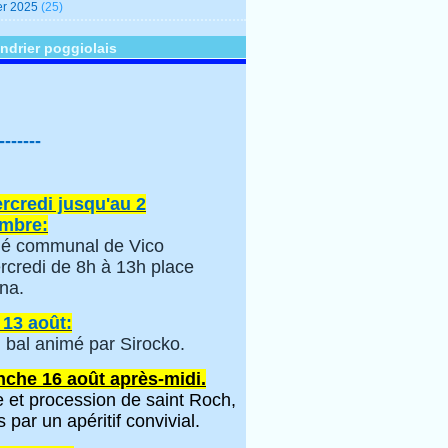
er 2025
(25)
ndrier poggiolais
-------
rcredi jusqu'au 2
mbre:
é communal de Vico
rcredi de 8h à 13h place
na.
 13 août:
 bal animé par Sirocko.
che 16 août après-midi.
 et procession de saint Roch,
s par un apéritif convivial.