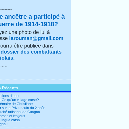
---------
e ancêtre a participé à
uerre de 1914-1918?
ez une photo de lui à
esse
larouman@gmail.com
pourra être publiée dans
e
dossier des combattants
olais.
......
s Récents
ctions d’eau
t-Ce qu’un village corse?
mémoire de Christiane
 sur la Priziuncula du 2 août
rché artisanal de Guagno
rses et les jeux
 lingua corsa
gna !