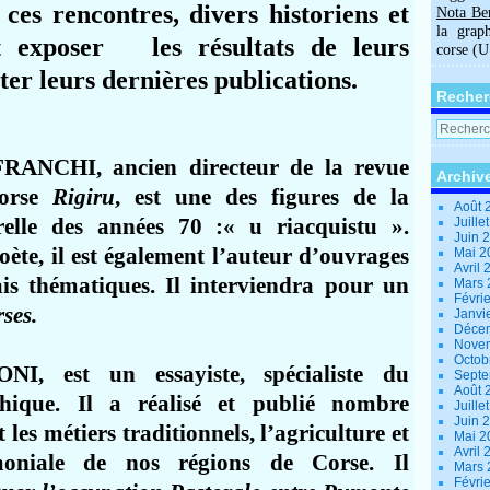
ces rencontres, divers historiens et
Nota Be
la grap
nt exposer les résultats de leurs
corse (
ter leurs dernières publications.
Recher
RANCHI, ancien directeur de la revue
Archiv
corse
Rigiru
, est une des figures de la
Août 
relle des années 70 :« u riacquistu ».
Juille
Juin 
poète, il est également l’auteur d’ouvrages
Mai 
Avril
is thématiques. Il interviendra pour un
Mars
Févri
rses.
Janvi
Déce
Nove
Octob
NI, est un essayiste, spécialiste du
Sept
Août 
hique. Il a réalisé et publié nombre
Juille
Juin 
les métiers traditionnels, l’agriculture et
Mai 
Avril
imoniale de nos régions de Corse. Il
Mars
Févri