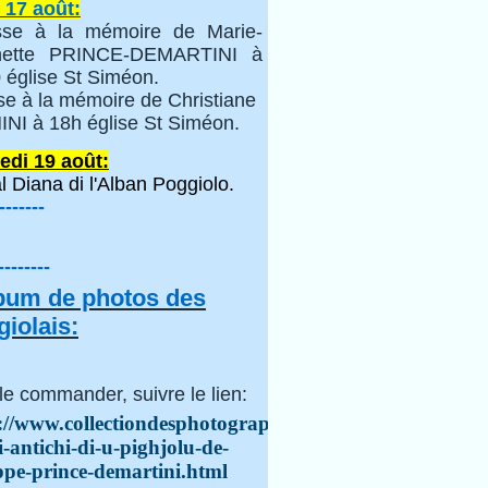
 17 août:
se à la mémoire de Marie-
inette PRINCE-DEMARTINI à
 église St Siméon.
se à la mémoire de Christiane
NI à 18h église St Siméon.
edi 19 août:
l Diana di l'Alban Poggiolo.
-------
--------
lbum de photos des
iolais:
le commander, suivre le lien:
://www.collectiondesphotographes.com/i-
i-antichi-di-u-pighjolu-de-
ppe-prince-demartini.html