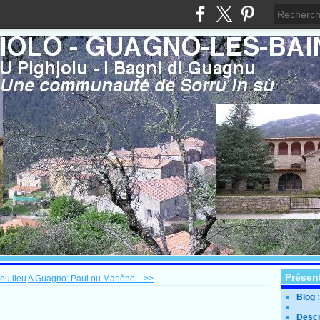
Présen
 eu lieu
A Guagno: Paul ou Marlène... >>
Blog
Descr