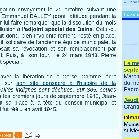
Janvi
ation envoyèrent le 22 octobre suivant une
Le cale
is Emmanuel BALLEY (dont l'attitude pendant la
r lui faire remarquer que la dissolution du mois
llusion à
l'adjoint spécial des Bains
. Celui-ci,
t donc, bien involontairement, resté en place.
t solidaire de l'ancienne équipe municipale, la
--------
osait sa révocation et son remplacement par
it. Puis, à son tour, le 24 mars 1943, Pierre
 spécial.
Le me
septe
March
 la libération de la Corse. Comme l'écrit
du me
I sur
son site consacré à l'histoire de la
Padro
palités indignes sont déchues. Sur 365, seules
 les premiers jours de septembre 1943, Jean-
Jeudi
 sa place à la tête du conseil municipal et
Grand
l fut réélu en avril 1945.
Diman
Messe
suivie
Repost
0