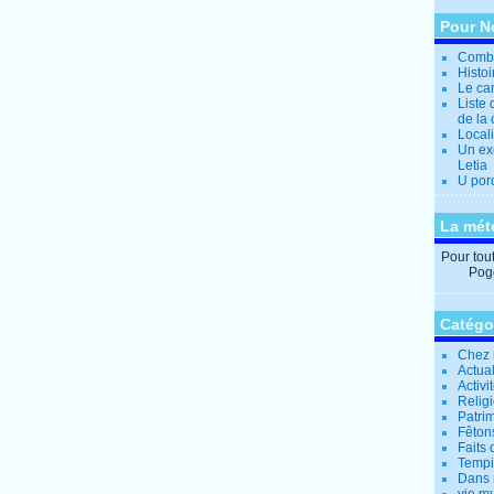
Pour N
Combi
Histo
Le can
Liste 
de la 
Locali
Un ex
Letia
U por
La mét
Pour tout 
Pogg
Catégo
Chez 
Actual
Activi
Relig
Patrim
Fêtons
Faits 
Tempi
Dans 