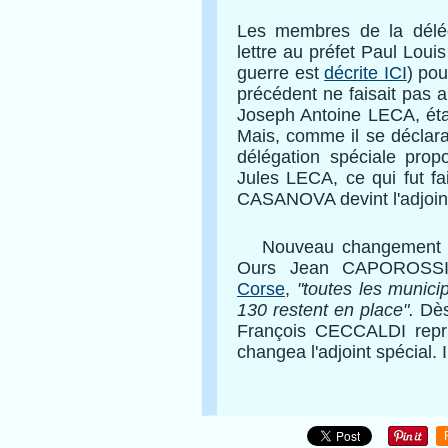
Les membres de la délég
lettre au préfet Paul Lou
guerre est
décrite ICI
) pou
précédent ne faisait pas a
Joseph Antoine LECA, étai
Mais, comme il se déclarai
délégation spéciale prop
Jules LECA, ce qui fut fa
CASANOVA devint l'adjoint
Nouveau changement avec
Ours Jean CAPOROSS
Corse
,
"toutes les munici
130 restent en place"
.
Dès
François CECCALDI reprit
changea l'adjoint spécial. I