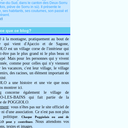
rse-du-Sud, dans le canton des Deux-Sorru
fois, piève de Sorru in sù). Il présente le
e, ses habitants, ses coutumes, son passé et
résent.
ct
-ce que ce blog?
é à la montagne, pratiquement au bout de
e qui vient d'Ajaccio et de Sagone,
 est un village corse de l'intérieur qui
ut-être pas le plus grand ni le plus beau ni
typé. Mais pour les personnes qui y vivent
année, comme pour celles qui n'y viennent
 les vacances, c'est leur village, le village
enirs, des racines, un élément important de
tité.
O a une histoire et une vie que nous
ns montrer ici.
g concerne également le village de
-LES-BAINS qui fait partie de la
e de POGGIOLO.
ement
: vous n'êtes pas sur le site officiel de
e ni d'une association. Ce n'est pas non plus
 politique.
Chaque Poggiolais ou ami de
Nous attendons vos
 peut y contribuer.
ons, textes et images.