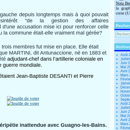
Nota Be
la grap
corse (
à gauche depuis longtemps mais à quoi pouvait
sintérêt "de la gestion des affaires
Recher
 d'une accusation mise ici pour renforcer celle
u la commune était-elle vraiment mal gérée?
e trois membres
fut mise en place. Elle était
Archiv
nique MARTINI
, dit Antunaccione, né en 1883 et
Août 
 été
adjudant-chef dans l’artillerie coloniale en
Juille
Juin 
e guerre mondiale.
Mai 
Avril
taient Jean-Baptiste DESANTI et Pierre
Mars
Févri
Janvi
Déce
Nove
Octob
Sept
Août 
Juille
Juin 
Mai 
Avril
Mars
éripétie inattendue avec Guagno-les-Bains.
Févri