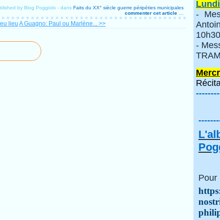
Lundi
blished by Blog Poggiolo
-
dans
Faits du XX° siècle
guerre
péripéties municipales
- Mes
commenter cet article
…
Anto
 eu lieu
A Guagno: Paul ou Marlène... >>
10h30
- Mes
TRAMI
Mercr
Récita
--------
-------
L'a
Pogg
Pour 
https
nostr
phili