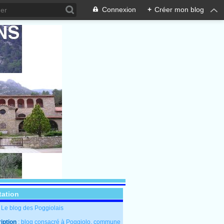
Connexion
+
Créer mon blog
tation
: Le blog des Poggiolais
iption
: blog consacré à Poggiolo, commune