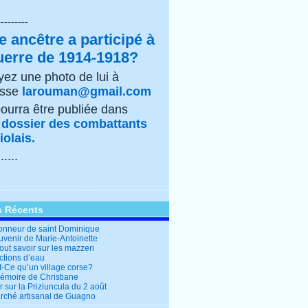
---------
e ancêtre a participé à
uerre de 1914-1918?
ez une photo de lui à
esse
larouman@gmail.com
pourra être publiée dans
e
dossier des combattants
olais.
......
s Récents
honneur de saint Dominique
uvenir de Marie-Antoinette
out savoir sur les mazzeri
ctions d’eau
t-Ce qu’un village corse?
mémoire de Christiane
 sur la Priziuncula du 2 août
rché artisanal de Guagno