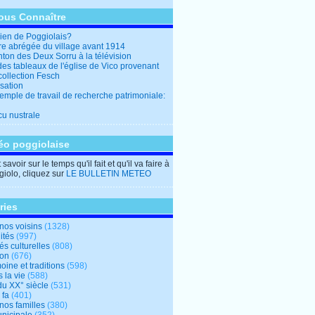
ous Connaître
en de Poggiolais?
ire abrégée du village avant 1914
ton des Deux Sorru à la télévision
des tableaux de l'église de Vico provenant
collection Fesch
sation
emple de travail de recherche patrimoniale:
cu nustrale
éo poggiolaise
savoir sur le temps qu'il fait et qu'il va faire à
iolo, cliquez sur
LE BULLETIN METEO
ries
nos voisins
(1328)
ités
(997)
tés culturelles
(808)
ion
(676)
oine et traditions
(598)
 la vie
(588)
du XX° siècle
(531)
 fa
(401)
nos familles
(380)