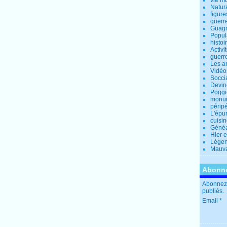
vie m
Natur
figure
guerr
Guagn
Popul
histoi
Activi
guerr
Les a
Vidéo
Socci
Devin
Poggio
monu
périp
L'épu
cuisi
Généa
Hier 
Lége
Mauva
Abonne
Abonnez-
publiés.
Email