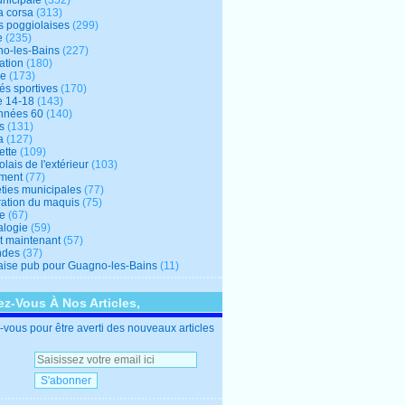
unicipale
(352)
a corsa
(313)
s poggiolaises
(299)
e
(235)
o-les-Bains
(227)
ation
(180)
re
(173)
tés sportives
(170)
e 14-18
(143)
nnées 60
(140)
s
(131)
a
(127)
ette
(109)
lais de l'extérieur
(103)
ment
(77)
éties municipales
(77)
ration du maquis
(75)
ne
(67)
logie
(59)
et maintenant
(57)
ndes
(37)
ise pub pour Guagno-les-Bains
(11)
z-Vous À Nos Articles,
vous pour être averti des nouveaux articles