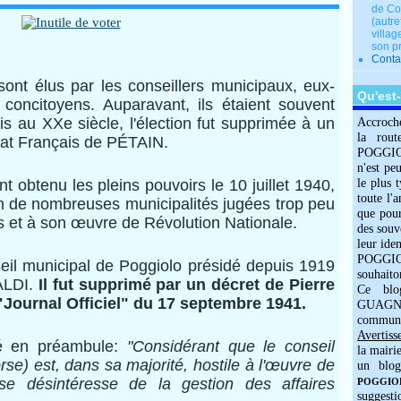
de Co
(autre
villag
son p
Conta
ont élus par les conseillers municipaux, eux-
Qu'est
 concitoyens.
Auparavant, ils étaient souvent
s au XXe siècle, l'élection fut supprimée à un
Accroch
la rout
tat Français de PÉTAIN.
POGGIOLO
n'est pe
 obtenu les pleins pouvoirs le 10 juillet 1940,
le plus 
toute l'
ion de nombreuses municipalités jugées trop peu
que pour
is et à son œuvre de Révolution Nationale.
des souv
leur iden
POGGIOL
nseil municipal de Poggiolo présidé depuis 1919
souhaito
ALDI.
Il fut supprimé par un décret de Pierre
Ce blo
Journal Officiel" du 17 septembre 1941.
GUAGNO
commun
Avertiss
sé en préambule:
"Considérant que le conseil
la mairi
se) est, dans sa majorité, hostile à l'œuvre de
un blog
 se désintéresse de la gestion des affaires
POGGIOLO
suggesti