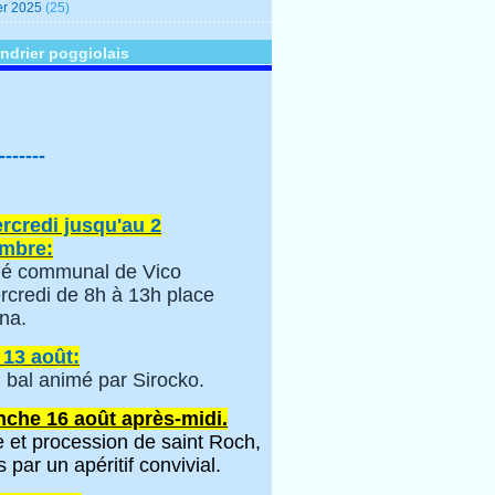
er 2025
(25)
ndrier poggiolais
-------
rcredi jusqu'au 2
mbre:
é communal de Vico
rcredi de 8h à 13h place
na.
 13 août:
 bal animé par Sirocko.
che 16 août après-midi.
 et procession de saint Roch,
s par un apéritif convivial.