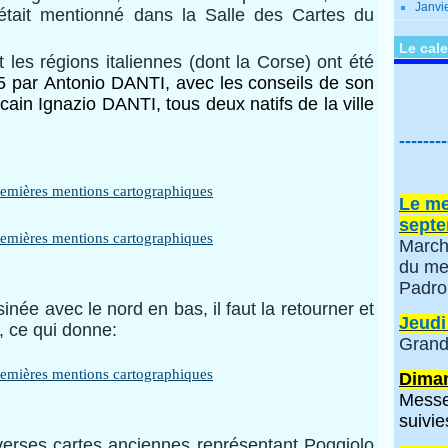
Janvi
était mentionné dans la Salle des Cartes du
Le cale
 les régions italiennes (dont la Corse) ont été
5 par Antonio DANTI, avec les conseils de son
cain Ignazio DANTI, tous deux natifs de la ville
--------
Le me
septe
March
du me
Padro
née avec le nord en bas, il faut la retourner et
Jeudi
, ce qui donne:
Grand
Diman
Messe
suivie
erses cartes anciennes représentant Poggiolo