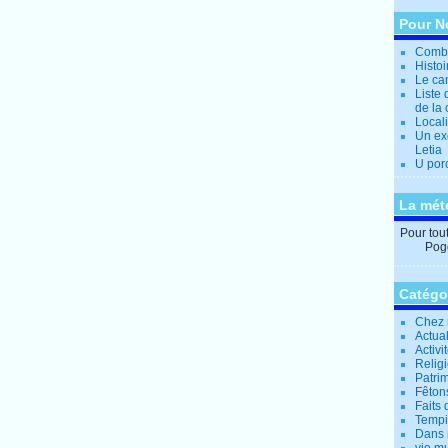
Pour N
Combi
Histo
Le can
Liste 
de la 
Locali
Un ex
Letia
U por
La mét
Pour tout 
Pogg
Catégo
Chez 
Actual
Activi
Relig
Patrim
Fêtons
Faits 
Tempi
Dans 