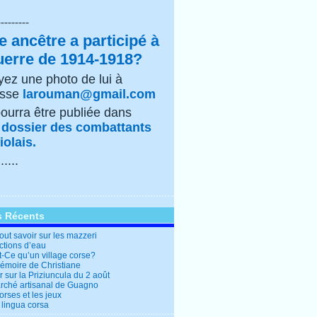
---------
e ancêtre a participé à
uerre de 1914-1918?
ez une photo de lui à
esse
larouman@gmail.com
pourra être publiée dans
e
dossier des combattants
olais.
......
s Récents
out savoir sur les mazzeri
ctions d’eau
t-Ce qu’un village corse?
mémoire de Christiane
 sur la Priziuncula du 2 août
rché artisanal de Guagno
rses et les jeux
 lingua corsa