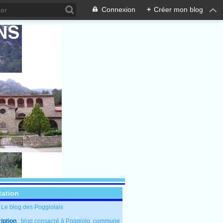
Connexion
+
Créer mon blog
tation
: Le blog des Poggiolais
iption
: blog consacré à Poggiolo, commune