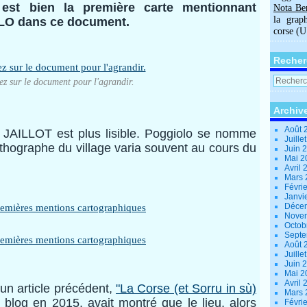
est bien la première carte mentionnant
Nota Be
la grap
LO dans ce document.
corse (
Recher
ez sur le document pour l'agrandir.
Archiv
Août 
de JAILLOT est plus lisible. Poggiolo se nomme
Juille
thographe du village varia souvent au cours du
Juin 
Mai 
Avril
Mars
Févri
Janvi
Déce
Nove
Octob
Sept
Août 
Juille
Juin 
Mai 
Avril
 un article précédent,
"La Corse (et Sorru in sù)
Mars
e blog en 2015, avait montré que le lieu, alors
Févri