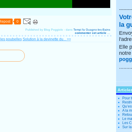
--------
Votr
Repost
0
la g
Published by Blog Poggiolo
-
dans
Tempi fa
Guagno-les-Bains
Envoy
commenter cet article
…
l'adr
les poubelles
Solution à la devinette du... >>
Elle 
notr
poggi
........
Article
Pour t
Restri
Qu’es
A la 
Retour
Le ma
Les Co
Sur la