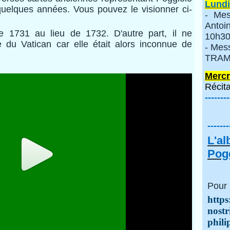
Lundi
 quelques années. Vous pouvez le visionner ci-
- Mes
Anto
e 1731 au lieu de 1732. D'autre part, il ne
10h30
 du Vatican car elle était alors inconnue de
- Mes
TRAMI
Mercr
Récita
--------
-------
L'a
Pogg
Pour 
https
nostr
phili