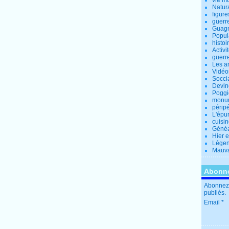
vie m
Natur
figure
guerr
Guagn
Popul
histoi
Activi
guerr
Les a
Vidéo
Socci
Devin
Poggio
monu
périp
L'épu
cuisi
Généa
Hier 
Lége
Mauva
Abonne
Abonnez-
publiés.
Email