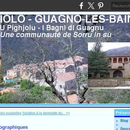
Présen
les poubelles
Solution à la devinette du... >>
Blog
tographiques
Descr