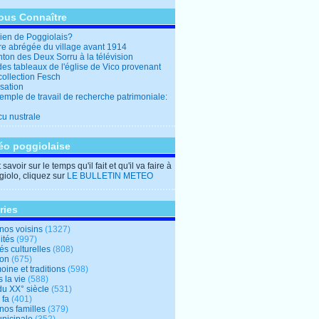
ous Connaître
en de Poggiolais?
ire abrégée du village avant 1914
ton des Deux Sorru à la télévision
des tableaux de l'église de Vico provenant
collection Fesch
sation
emple de travail de recherche patrimoniale:
cu nustrale
éo poggiolaise
savoir sur le temps qu'il fait et qu'il va faire à
iolo, cliquez sur
LE BULLETIN METEO
ries
nos voisins
(1327)
ités
(997)
tés culturelles
(808)
ion
(675)
oine et traditions
(598)
 la vie
(588)
du XX° siècle
(531)
 fa
(401)
nos familles
(379)