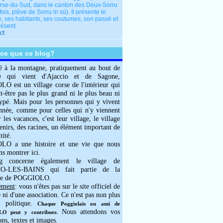
rse-du-Sud, dans le canton des Deux-Sorru
fois, piève de Sorru in sù). Il présente le
e, ses habitants, ses coutumes, son passé et
résent.
ct
-ce que ce blog?
é à la montagne, pratiquement au bout de
e qui vient d'Ajaccio et de Sagone,
 est un village corse de l'intérieur qui
ut-être pas le plus grand ni le plus beau ni
typé. Mais pour les personnes qui y vivent
année, comme pour celles qui n'y viennent
 les vacances, c'est leur village, le village
enirs, des racines, un élément important de
tité.
O a une histoire et une vie que nous
ns montrer ici.
g concerne également le village de
-LES-BAINS qui fait partie de la
e de POGGIOLO.
ement
: vous n'êtes pas sur le site officiel de
e ni d'une association. Ce n'est pas non plus
 politique.
Chaque Poggiolais ou ami de
Nous attendons vos
 peut y contribuer.
ons, textes et images.