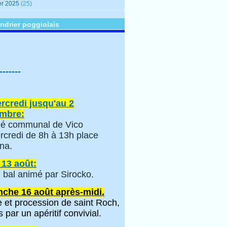
er 2025
(25)
ndrier poggiolais
-------
rcredi jusqu'au 2
mbre:
é communal de Vico
rcredi de 8h à 13h place
na.
 13 août:
 bal animé par Sirocko.
che 16 août après-midi.
 et procession de saint Roch,
s par un apéritif convivial.