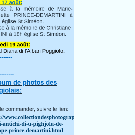
 17 août:
se à la mémoire de Marie-
inette PRINCE-DEMARTINI à
 église St Siméon.
se à la mémoire de Christiane
NI à 18h église St Siméon.
edi 19 août:
l Diana di l'Alban Poggiolo.
-------
--------
lbum de photos des
iolais:
le commander, suivre le lien:
://www.collectiondesphotographes.com/i-
i-antichi-di-u-pighjolu-de-
ppe-prince-demartini.html