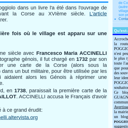
de Co
oggiolo dans un livre l'a été dans l'ouvrage de
(autre
villag
ivant la Corse au XVIème siècle.
L'article
son p
rer.
Conta
Qu'est
ière fois où le village est apparu sur une
Accroch
la rout
POGGIOLO
Ième siècle avec
Francesco Maria ACCINELLI
n'est pe
tographe génois, il fut chargé en
1732
par son
le plus 
toute l'
er une carte de la Corse (alors sous la
que pour
ans un but militaire, pour être utilisée par les
des souv
ui aidaient alors les Génois à réprimer une
leur iden
e.
POGGIOL
souhaito
rd, en
1738
, paraissait la première carte de la
Ce blo
AILLOT
. ACCINELLI accusa le Français d'avoir
GUAGNO
commun
Avertiss
é à ce grand érudit:
la mairi
lli.altervista.org
un blog
POGGIOLO
suggesti