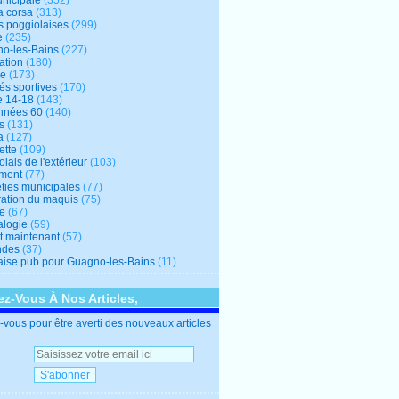
unicipale
(352)
a corsa
(313)
s poggiolaises
(299)
e
(235)
o-les-Bains
(227)
ation
(180)
re
(173)
tés sportives
(170)
e 14-18
(143)
nnées 60
(140)
s
(131)
a
(127)
ette
(109)
lais de l'extérieur
(103)
ment
(77)
éties municipales
(77)
ration du maquis
(75)
ne
(67)
logie
(59)
et maintenant
(57)
ndes
(37)
ise pub pour Guagno-les-Bains
(11)
z-Vous À Nos Articles,
vous pour être averti des nouveaux articles