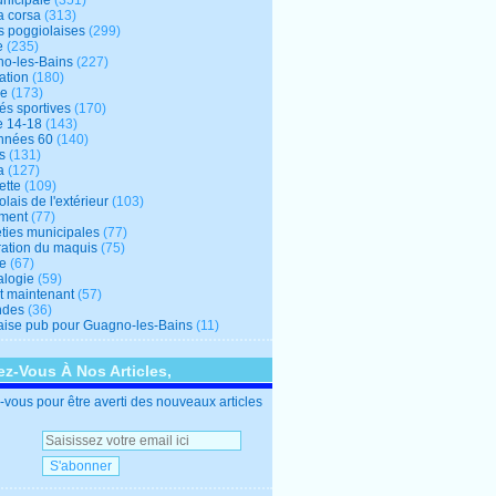
unicipale
(351)
a corsa
(313)
s poggiolaises
(299)
e
(235)
o-les-Bains
(227)
ation
(180)
re
(173)
tés sportives
(170)
e 14-18
(143)
nnées 60
(140)
s
(131)
a
(127)
ette
(109)
lais de l'extérieur
(103)
ment
(77)
éties municipales
(77)
ration du maquis
(75)
ne
(67)
logie
(59)
et maintenant
(57)
ndes
(36)
ise pub pour Guagno-les-Bains
(11)
z-Vous À Nos Articles,
vous pour être averti des nouveaux articles