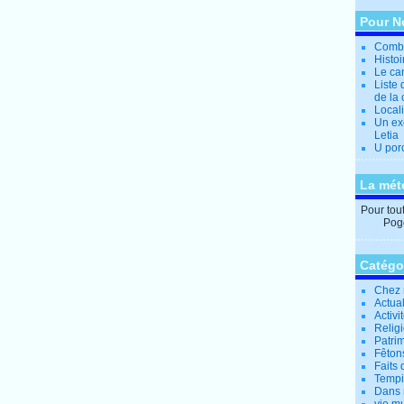
Pour N
Combi
Histo
Le can
Liste 
de la 
Locali
Un ex
Letia
U por
La mét
Pour tout 
Pogg
Catégo
Chez 
Actual
Activi
Relig
Patrim
Fêtons
Faits 
Tempi
Dans 