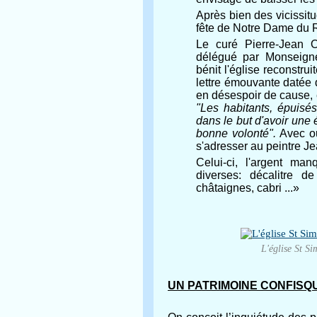
Après bien des vicissitu
fête de Notre Dame du 
Le curé Pierre-Jean O
délégué par Monseign
bénit l'église reconstru
lettre émouvante datée d
en désespoir de cause, e
"Les habitants, épuisé
dans le but d'avoir une 
bonne volonté".
Avec ou
s'adresser au peintre
Celui-ci, l'argent man
diverses: décalitre d
châtaignes, cabri ...»
L'église St Si
UN PATRIMOINE CONFISQ