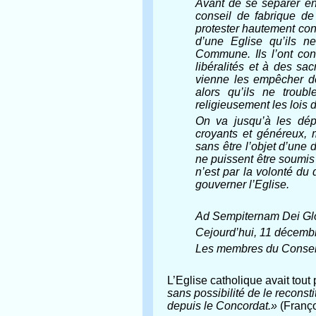
Avant de se séparer en
conseil de fabrique de
protester hautement cont
d’une Eglise qu’ils n
Commune. Ils l’ont cons
libéralités et à des sac
vienne les empêcher de 
alors qu’ils ne troub
religieusement les lois d
On va jusqu’à les dépo
croyants et généreux, m
sans être l’objet d’une
ne puissent être soumis
n’est par la volonté du
gouverner l’Eglise.
Ad Sempiternam Dei Gl
Cejourd’hui, 11 décemb
Les membres du Conseil
L’Eglise catholique avait tout
sans possibilité de le reconst
depuis le Concordat.»
(Franço