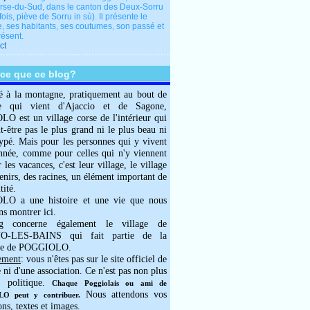
rse-du-Sud, dans le canton des Deux-Sorru
fois, piève de Sorru in sù). Il présente le
e, ses habitants, ses coutumes, son passé et
résent.
ct
-ce que ce blog?
é à la montagne, pratiquement au bout de
e qui vient d'Ajaccio et de Sagone,
 est un village corse de l'intérieur qui
ut-être pas le plus grand ni le plus beau ni
typé. Mais pour les personnes qui y vivent
année, comme pour celles qui n'y viennent
 les vacances, c'est leur village, le village
enirs, des racines, un élément important de
tité.
O a une histoire et une vie que nous
ns montrer ici.
g concerne également le village de
-LES-BAINS qui fait partie de la
e de POGGIOLO.
ement
: vous n'êtes pas sur le site officiel de
e ni d'une association. Ce n'est pas non plus
 politique.
Chaque Poggiolais ou ami de
Nous attendons vos
 peut y contribuer.
ons, textes et images.