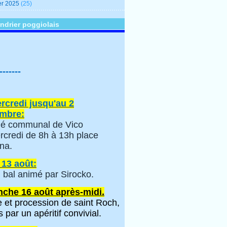
er 2025
(25)
ndrier poggiolais
-------
rcredi jusqu'au 2
mbre:
é communal de Vico
rcredi de 8h à 13h place
na.
 13 août:
 bal animé par Sirocko.
che 16 août après-midi.
 et procession de saint Roch,
s par un apéritif convivial.