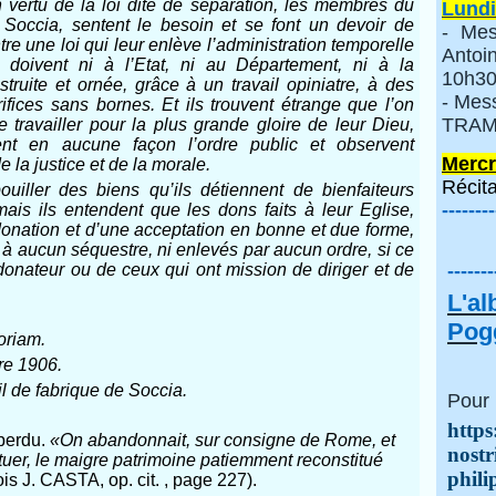
 vertu de la loi dite de séparation, les membres du
Lundi
 Soccia, sentent le besoin et se font un devoir de
- Mes
re une loi qui leur enlève l’administration temporelle
Anto
e doivent ni à l’Etat, ni au Département, ni à la
10h30
truite et ornée, grâce à un travail opiniatre, à des
- Mes
rifices sans bornes. Et ils trouvent étrange que l’on
TRAMI
travailler pour la plus grande gloire de leur Dieu,
lent en aucune façon l’ordre public et observent
Mercr
e la justice et de la morale.
Récita
uiller des biens qu’ils détiennent de bienfaiteurs
--------
ais ils entendent que les dons faits à leur Eglise,
 donation et d’une acceptation en bonne et due forme,
 à aucun séquestre, ni enlevés par aucun ordre, si ce
 donateur ou de ceux qui ont mission de diriger et de
-------
L'a
Pogg
oriam.
re 1906.
 de fabrique de Soccia.
Pour 
https
 perdu.
«On abandonnait, sur consigne de Rome, et
nostr
ituer, le maigre patrimoine patiemment reconstitué
phili
is J. CASTA, op. cit. , page 227).