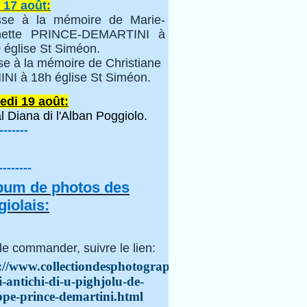
 17 août:
se à la mémoire de Marie-
inette PRINCE-DEMARTINI à
 église St Siméon.
se à la mémoire de Christiane
NI à 18h église St Siméon.
edi 19 août:
l Diana di l'Alban Poggiolo.
-------
--------
lbum de photos des
iolais:
le commander, suivre le lien:
://www.collectiondesphotographes.com/i-
i-antichi-di-u-pighjolu-de-
ppe-prince-demartini.html