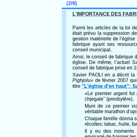
(2/6)
L'IMPORTANCE DES FABR
Parmi les articles de la loi d
était prévu la suppression d
gestion matérielle de l’église
fabrique ayant ses ressourc
conseil municipal.
Ainsi, le conseil de fabrique
église. De même, l’actuel S
conseil de fabrique prise en 
Xavier PAOLI en a décrit la
Pighjolu»
de février 2007 qui 
"L'église d'en haut": 
titre
«Le premier argent fut
chjegale" (presbytère).
Muni de ce premier vi
véritable marathon d'opi
Chaque famille donna soi
récoltes: tabac, huile, fa
Il y eu des moments d
envisagé de baisser les