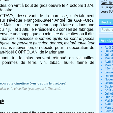
Nota Be
des, on vint à bout de gros oeuvre le 4 octobre 1874,
la grap
Rosaire.
corse (
TTAVY, desservant de la paroisse, spécialement
eur l'évêque François-Xavier André de GAFFORY,
Recher
ite. Mais il reste encore beaucoup à faire et, dans une
u 7 juillet 1889, le Président du conseil de fabrique,
nvoie une supplique au ministre des cultes où il dit :
s par les sacrifices énormes qu'ils se sont imposés
Archiv
église, ne peuvent plus rien donner,
malgré toute leur
 sans subvention, on décide pour la décoration de
Août 
Juille
 Jean-Noël COPPOLANI de Marignana.
Juin 
quant, fut le plus souvent rétribué en victuailles
Mai 
Avril
e pommes de terre, vin, tabac, huile, farine de
Mars
Févri
Janvi
Déce
Nove
Octob
Sept
méon et le cimetière (vus depuis le Tretorre).
Août 
Juille
Juin 
Mai 
UÉ
Avril
Mars
Févri