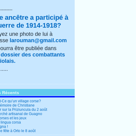
---------
e ancêtre a participé à
uerre de 1914-1918?
ez une photo de lui à
esse
larouman@gmail.com
pourra être publiée dans
e
dossier des combattants
olais.
......
s Récents
t-Ce qu’un village corse?
mémoire de Christiane
 sur la Priziuncula du 2 août
rché artisanal de Guagno
rses et les jeux
 lingua corsa
gna !
 fête à Orto le 8 août