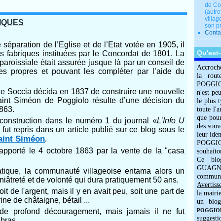
de Co
(autre
villag
IQUES
son p
Conta
e séparation de l’Eglise et de l’Etat votée en 1905, il
Qu'est
es fabriques instituées par le Concordat de 1801. La
 paroissiale était assurée jusque là par un conseil de
Accroch
es propres et pouvant les compléter par l’aide du
la rout
POGGIOLO
 de Soccia décida en 1837 de construire une nouvelle
n'est pe
aint Siméon de Poggiolo résulte d’une décision du
le plus 
1863.
toute l'
que pour
 construction dans le numéro 1 du journal «
L’Info U
des souv
fut repris dans un article publié sur ce blog sous le
leur iden
Saint Siméon
.
POGGIOL
 apporté le 4 octobre 1863 par la vente de la "casa
souhaito
Ce blo
GUAGNO
atique, la communauté villageoise entama alors un
commun
niâtreté et de volonté qui dura pratiquement 50 ans.
Avertiss
t de l'argent, mais il y en avait peu, soit une part de
la mairi
rine de châtaigne, bétail ...
un blog
e profond découragement, mais jamais il ne fut
POGGIOLO
suggesti
 bras.