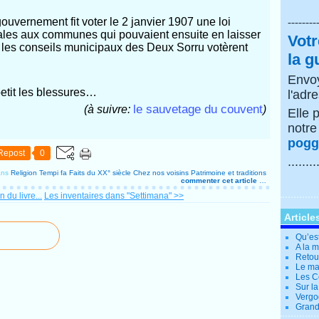
ouvernement fit voter le 2 janvier 1907 une loi
--------
siales aux communes qui pouvaient ensuite en laisser
Votr
 les conseils municipaux des Deux Sorru votèrent
la g
Envoy
petit les blessures…
l'adr
le sauvetage du couvent
(à suivre:
)
Elle 
notr
poggi
Repost
0
........
ans
Religion
Tempi fa
Faits du XX° siècle
Chez nos voisins
Patrimoine et traditions
commenter cet article
…
 du livre...
Les inventaires dans "Settimana" >>
Article
Qu’es
A la 
Retour
Le ma
Les Co
Sur la
Vergo
Grande