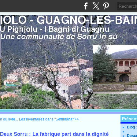
Présen
 du livre...
Les inventaires dans "Settimana" >>
Blog
 Deux Sorru : La fabrique part dans la dignité
Descr