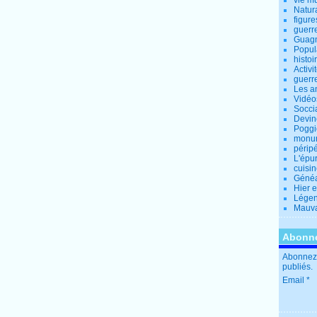
vie m
Natur
figure
guerr
Guagn
Popul
histoi
Activi
guerr
Les a
Vidéo
Socci
Devin
Poggio
monu
périp
L'épu
cuisi
Généa
Hier 
Lége
Mauva
Abonne
Abonnez-
publiés.
Email