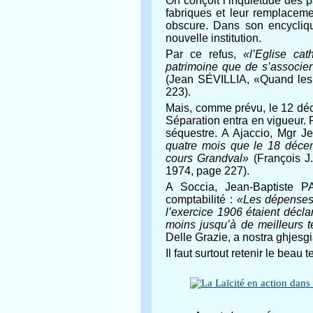
On conçoit l’inquiétude des p
fabriques et leur remplaceme
obscure. Dans son encycliqu
nouvelle institution.
Par ce refus,
«l’Eglise ca
patrimoine que de s’associer
(Jean SÉVILLIA, «Quand les c
223).
Mais, comme prévu, le 12 déce
Séparation entra en vigueur. 
séquestre. A Ajaccio, Mgr 
quatre mois que le 18 décem
cours Grandval»
(François J
1974, page 227).
A Soccia, Jean-Baptiste PA
comptabilité :
«Les dépenses é
l’exercice 1906 étaient décla
moins jusqu’à de meilleurs 
Delle Grazie, a nostra ghjesg
Il faut surtout retenir le beau 