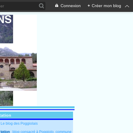
Connexion
+
Créer mon blog
tation
: Le blog des Poggiolais
iption
: blog consacré à Poggiolo, commune