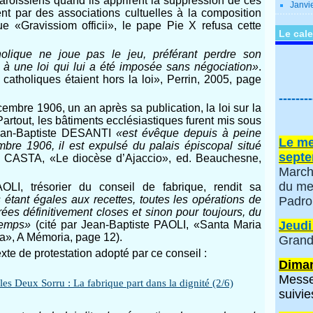
aroissiens quand ils apprirent la suppression de ces
Janvi
nt par des associations cultuelles à la composition
e «Gravissiom officii», le pape Pie X refusa cette
Le cale
tholique ne joue pas le jeu, préférant perdre son
 à une loi qui lui a été imposée sans négociation»
.
atholiques étaient hors la loi», Perrin, 2005, page
--------
mbre 1906, un an après sa publication, la loi sur la
Partout, les bâtiments ecclésiastiques furent mis sous
Jean-Baptiste DESANTI
«est évêque depuis à peine
Le me
bre 1906, il est expulsé du palais épiscopal situé
septe
. CASTA, «Le diocèse d’Ajaccio», ed. Beauchesne,
March
du me
OLI, trésorier du conseil de fabrique, rendit sa
tant égales aux recettes, toutes les opérations de
Padro
rées définitivement closes et sinon pour toujours, du
temps»
(cité par Jean-Baptiste PAOLI, «Santa Maria
Jeudi
ia», A Mémoria, page 12).
Grand
texte de protestation adopté par ce conseil :
Diman
Messe
suivie