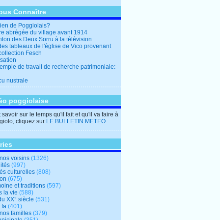
ous Connaître
en de Poggiolais?
ire abrégée du village avant 1914
ton des Deux Sorru à la télévision
des tableaux de l'église de Vico provenant
collection Fesch
sation
emple de travail de recherche patrimoniale:
cu nustrale
éo poggiolaise
savoir sur le temps qu'il fait et qu'il va faire à
iolo, cliquez sur
LE BULLETIN METEO
ries
nos voisins
(1326)
ités
(997)
tés culturelles
(808)
ion
(675)
oine et traditions
(597)
 la vie
(588)
du XX° siècle
(531)
 fa
(401)
nos familles
(379)