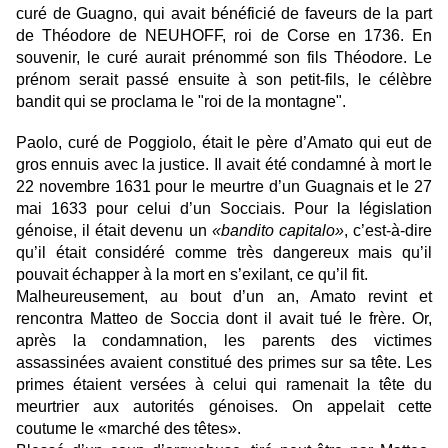
curé de Guagno, qui avait bénéficié de faveurs de la part
de Théodore de NEUHOFF, roi de Corse en 1736. En
souvenir, le curé aurait prénommé son fils Théodore. Le
prénom serait passé ensuite à son petit-fils, le célèbre
bandit qui se proclama le "roi de la montagne".
Paolo, curé de Poggiolo, était le père d’Amato qui eut de
gros ennuis avec la justice. Il avait été condamné à mort le
22 novembre 1631 pour le meurtre d’un Guagnais et le 27
mai 1633 pour celui d’un Socciais. Pour la législation
génoise, il était devenu un
«bandito capitalo»
, c’est-à-dire
qu’il était considéré comme très dangereux mais qu’il
pouvait échapper à la mort en s’exilant, ce qu’il fit.
Malheureusement, au bout d’un an, Amato revint et
rencontra Matteo de Soccia dont il avait tué le frère. Or,
après la condamnation, les parents des victimes
assassinées avaient constitué des primes sur sa tête. Les
primes étaient versées à celui qui ramenait la tête du
meurtrier aux autorités génoises. On appelait cette
coutume le «marché des têtes».