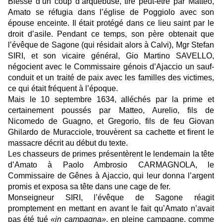
Blessé d’un coup d’arquebuse, tiré peut-être par Matteo,
Amato se réfugia dans l’église de Poggiolo avec son
épouse enceinte. Il était protégé dans ce lieu saint par le
droit d’asile. Pendant ce temps, son père obtenait que
l’évêque de Sagone (qui résidait alors à Calvi), Mgr Stefan
SIRI, et son vicaire général, Gio Martino SAVELLO,
négocient avec le Commissaire génois d’Ajaccio un sauf-
conduit et un traité de paix avec les familles des victimes,
ce qui était fréquent à l’époque.
Mais le 10 septembre 1634, alléchés par la prime et
certainement poussés par Matteo, Aurelio, fils de
Nicomedo de Guagno, et Gregorio, fils de feu Giovan
Ghilardo de Muracciole, trouvèrent sa cachette et firent le
massacre décrit au début du texte.
Les chasseurs de primes présentèrent le lendemain la tête
d’Amato à Paolo Ambrosio CARMAGNOLA, le
Commissaire de Gênes à Ajaccio, qui leur donna l’argent
promis et exposa sa tête dans une cage de fer.
Monseigneur SIRI, l’évêque de Sagone réagit
promptement en mettant en avant le fait qu’Amato n’avait
pas été tué
«in campagna»
, en pleine campagne, comme