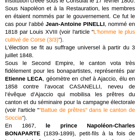
institution créée sous le Consulat le 17 février 1800.
Sous Napoléon et à la Restauration, les membres
en étaient nommés par le gouvernement. Ce fut le
cas pour l’abbé
Jean-Antoine PINELLI
, nommé en
1818 par Louis XVIII (voir l'article "
L'homme le plus
cultivé de Corse (3/3)
").
L’élection se fit au suffrage universel à partir du 3
juillet 1848.
Sous le Second Empire, le canton vota très
fidèlement pour les bonapartistes, représentés par
Etienne LECA
, géomètre en chef à Ajaccio, élu en
1858 contre l’avocat CASANELLI, neveu de
l’évêque d’Ajaccio qui mobilisa les prêtres du
canton et du séminaire pour la campagne électorale
(voir l'article "
"Battue de prêtres" dans le canton de
Soccia
").
En 1867,
le prince Napoléon-Charles
BONAPARTE
(1839-1899), petit-fils à la fois de