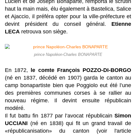
Lucien et de Joseph Bonaparte, remporta le scrutin
haut la main mais, élu également à Bastelica, Salice
et Ajaccio, il préféra opter pour la ville-préfecture et
devint président du conseil général.
Etienne
LECA
retrouva son siège.
prince Napoléon-Charles BONAPARTE
En 1872,
le comte François POZZO-DI-BORGO
(né en 1837, décédé en 1907) garda le canton au
camp bonapartiste bien que Poggiolo eut été l’une
des premières communes corses à se rallier au
nouveau régime. Il devint ensuite républicain
modéré.
Il fut battu fin 1877 par l’avocat républicain
Simon
UCCIANI
(né en 1838) qui fit un grand travail de
«républicanisation» du canton (voir l'article